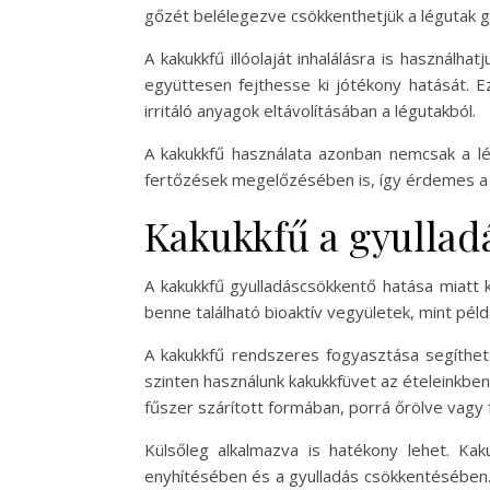
gőzét belélegezve csökkenthetjük a légutak g
A kakukkfű illóolaját inhalálásra is használh
együttesen fejthesse ki jótékony hatását. E
irritáló anyagok eltávolításában a légutakból.
A kakukkfű használata azonban nemcsak a lég
fertőzések megelőzésében is, így érdemes a
Kakukkfű a gyullad
A kakukkfű gyulladáscsökkentő hatása miatt k
benne található bioaktív vegyületek, mint pél
A kakukkfű rendszeres fogyasztása segíthe
szinten használunk kakukkfüvet az ételeinkbe
fűszer szárított formában, porrá őrölve vagy f
Külsőleg alkalmazva is hatékony lehet. Kaku
enyhítésében és a gyulladás csökkentésében. E