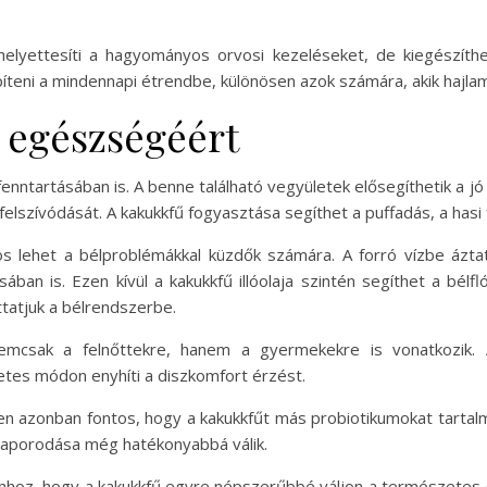
lyettesíti a hagyományos orvosi kezeléseket, de kiegészíthe
teni a mindennapi étrendbe, különösen azok számára, akik hajl
a egészségéért
fenntartásában is. A benne található vegyületek elősegíthetik a
felszívódását. A kakukkfű fogyasztása segíthet a puffadás, a has
s lehet a bélproblémákkal küzdők számára. A forró vízbe áztat
ában is. Ezen kívül a kakukkfű illóolaja szintén segíthet a bél
ttatjuk a bélrendszerbe.
mcsak a felnőttekre, hanem a gyermekekre is vonatkozik. 
tes módon enyhíti a diszkomfort érzést.
 azonban fontos, hogy a kakukkfűt más probiotikumokat tartalmaz
szaporodása még hatékonyabbá válik.
ahhoz, hogy a kakukkfű egyre népszerűbbé váljon a természete