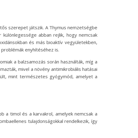
entős szerepet játszik. A Thymus nemzetségbe
r különlegessége abban rejlik, hogy nemcsak
tioxidánsokban és más bioaktív vegyületekben,
 problémák enyhítéséhez is.
ptomiak a balzsamozás során használták, míg a
mazták, mivel a növény antimikrobiális hatásai
rült, mint természetes gyógymód, amelyet a
tebb a timol és a karvakrol, amelyek nemcsak a
gombaellenes tulajdonságokkal rendelkezik, így