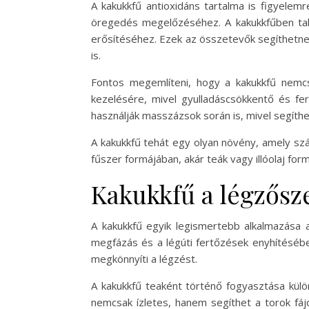
A kakukkfű antioxidáns tartalma is figyelem
öregedés megelőzéséhez. A kakukkfűben talá
erősítéséhez. Ezek az összetevők segíthetne
is.
Fontos megemlíteni, hogy a kakukkfű nemcs
kezelésére, mivel gyulladáscsökkentő és fer
használják masszázsok során is, mivel segíth
A kakukkfű tehát egy olyan növény, amely sz
fűszer formájában, akár teák vagy illóolaj for
Kakukkfű a légzősz
A kakukkfű egyik legismertebb alkalmazása 
megfázás és a légúti fertőzések enyhítésében.
megkönnyíti a légzést.
A kakukkfű teaként történő fogyasztása külö
nemcsak ízletes, hanem segíthet a torok fájd