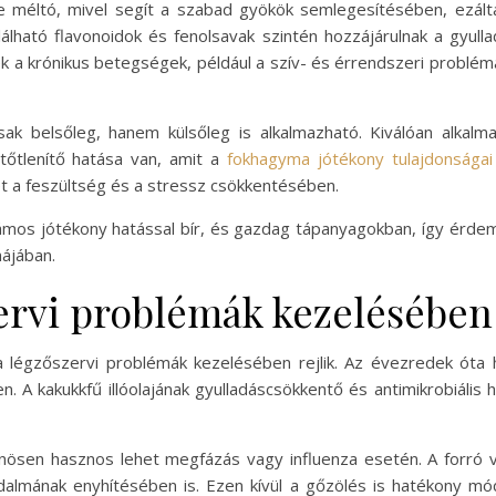
re méltó, mivel segít a szabad gyökök semlegesítésében, ezált
lható flavonoidok és fenolsavak szintén hozzájárulnak a gyu
k a krónikus betegségek, például a szív- és érrendszeri probl
ak belsőleg, hanem külsőleg is alkalmazható. Kiválóan alkal
tőtlenítő hatása van, amit a
fokhagyma jótékony tulajdonságai
et a feszültség és a stressz csökkentésében.
ámos jótékony hatással bír, és gazdag tápanyagokban, így érde
májában.
ervi problémák kezelésében
a légzőszervi problémák kezelésében rejlik. Az évezredek óta
 A kakukkfű illóolajának gyulladáscsökkentő és antimikrobiális h
nösen hasznos lehet megfázás vagy influenza esetén. A forró ví
almának enyhítésében is. Ezen kívül a gőzölés is hatékony móds