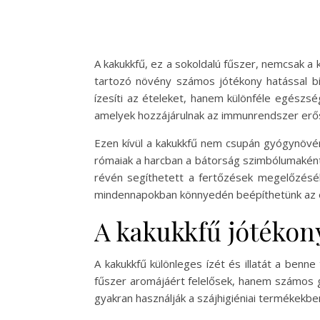
A kakukkfű, ez a sokoldalú fűszer, nemcsak 
tartozó növény számos jótékony hatással bí
ízesíti az ételeket, hanem különféle egészsé
amelyek hozzájárulnak az immunrendszer erős
Ezen kívül a kakukkfű nem csupán gyógynövény
rómaiak a harcban a bátorság szimbólumaként t
révén segíthetett a fertőzések megelőzésé
mindennapokban könnyedén beépíthetünk az 
A kakukkfű jótékon
A kakukkfű különleges ízét és illatát a benne
fűszer aromájáért felelősek, hanem számos gyó
gyakran használják a szájhigiéniai termékekbe