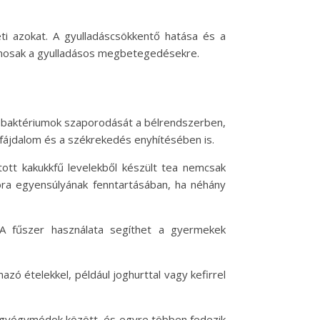
ti azokat. A gyulladáscsökkentő hatása és a
amosak a gyulladásos megbetegedésekre.
 jó baktériumok szaporodását a bélrendszerben,
i fájdalom és a székrekedés enyhítésében is.
ott kakukkfű levelekből készült tea nemcsak
flóra egyensúlyának fenntartásában, ha néhány
A fűszer használata segíthet a gyermekek
ó ételekkel, például joghurttal vagy kefirrel
s gyógymódok között, és egyre többen fedezik