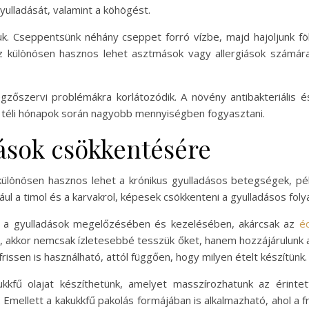
yulladását, valamint a köhögést.
atjuk. Cseppentsünk néhány cseppet forró vízbe, majd hajoljunk fö
z különösen hasznos lehet asztmások vagy allergiások számára
zőszervi problémákra korlátozódik. A növény antibakteriális és
 téli hónapok során nagyobb mennyiségben fogyasztani.
ások csökkentésére
ülönösen hasznos lehet a krónikus gyulladásos betegségek, példá
dául a timol és a karvakrol, képesek csökkenteni a gyulladásos fo
t a gyulladások megelőzésében és kezelésében, akárcsak az
é
n, akkor nemcsak ízletesebbé tesszük őket, hanem hozzájárulunk 
rissen is használható, attól függően, hogy milyen ételt készítünk.
kkfű olajat készíthetünk, amelyet masszírozhatunk az érintett
mellett a kakukkfű pakolás formájában is alkalmazható, ahol a f