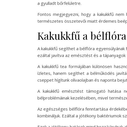
a gyulladt bőrfelületre.
Fontos megjegyezni, hogy a kakukkfű nem he
természetes összetevői miatt érdemes beépí
Kakukkfű a bélflór
A kakukkfű segíthet a bélflóra egyensúlyának 
ezáltal javítva az emésztést és a tápanyagok 
A kakukkfű tea formájában különösen haszno
ízletes, hanem segíthet a bélműködés javítás
cseppet hígítunk olívaolajban és naponta beju
A kakukkfű emésztést támogató hatása ne
bélproblémáinak kezelésében, mivel természe
Az egészséges bélflóra fenntartása érdekében
kombináljuk. Ezáltal a jótékony baktériumok 
Ezek a jótékony hatások mind hozzájárulnak 