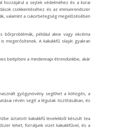
al hozzájárul a sejtek védelméhez és a korai
lladások csökkentéséhez és az immunrendszer
émák, valamint a cukorbetegség megelőzésében
mas bőrproblémák, például akne vagy ekcéma
is megerősítenek. A kakukkfű olaját gyakran
mes beépíteni a mindennapi étrendünkbe, akár
 használt gyógynövény segíthet a köhögés, a
atásai révén segít a légutak tisztításában, és
zbe áztatott kakukkfű levelekből készült tea
zer lehet; forraljunk vizet kakukkfűvel, és a