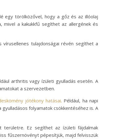
lé egy törölközővel, hogy a gőz és az illóolaj
, mivel a kakukkfű segíthet az allergének és
 vírusellenes tulajdonságai révén segíthet a
ul arthritis vagy ízületi gyulladás esetén. A
lyamatokat a szervezetben.
deskömény jótékony hatásai
. Például, ha napi
a gyulladásos folyamatok csökkentéséhez is. A
 területre. Ez segíthet az ízületi fájdalmak
riss fűszernövényt pépesítjük, majd felvisszük