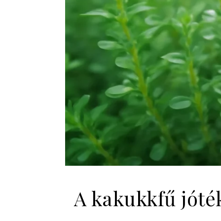
A kakukkfű jóté