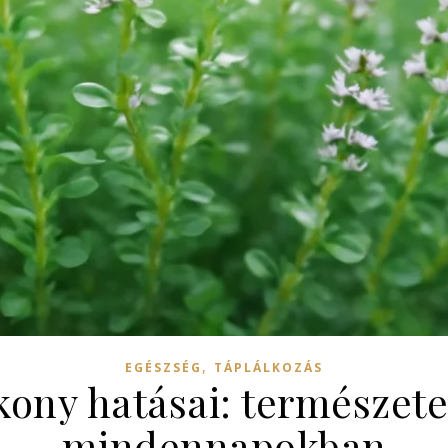
,
EGÉSZSÉG
TÁPLÁLKOZÁS
kony hatásai: természe
mindennapokban