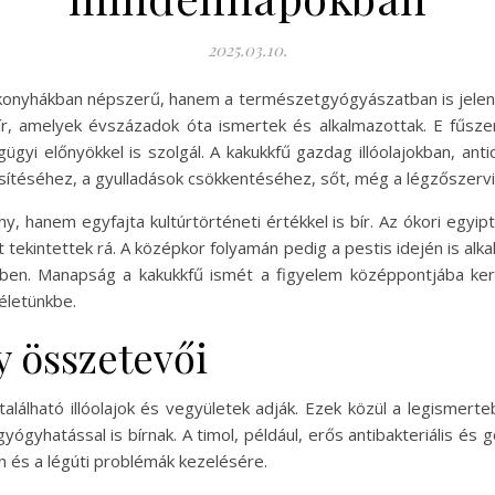
2025.03.10.
a konyhákban népszerű, hanem a természetgyógyászatban is jel
r, amelyek évszázadok óta ismertek és alkalmazottak. E fűsze
gügyi előnyökkel is szolgál. A kakukkfű gazdag illóolajokban, an
ítéséhez, a gyulladások csökkentéséhez, sőt, még a légzőszervi
, hanem egyfajta kultúrtörténeti értékkel is bír. Az ókori egyi
ekintettek rá. A középkor folyamán pedig a pestis idején is alkal
ben. Manapság a kakukkfű ismét a figyelem középpontjába ke
életünkbe.
y összetevői
 található illóolajok és vegyületek adják. Ezek közül a legismer
gyhatással is bírnak. A timol, például, erős antibakteriális és 
n és a légúti problémák kezelésére.