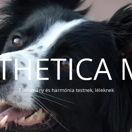
THETICA 
Tudomány és harmónia testnek, léleknek