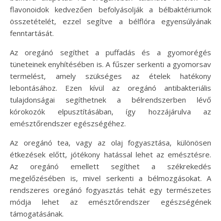
flavonoidok kedvezően befolyásolják a bélbaktériumok
összetételét, ezzel segítve a bélflóra egyensúlyának
fenntartását.
Az oregánó segíthet a puffadás és a gyomorégés
tüneteinek enyhítésében is. A fűszer serkenti a gyomorsav
termelést, amely szükséges az ételek hatékony
lebontásához. Ezen kívül az oregánó antibakteriális
tulajdonságai segíthetnek a bélrendszerben lévő
kórokozók elpusztításában, így hozzájárulva az
emésztőrendszer egészségéhez.
Az oregánó tea, vagy az olaj fogyasztása, különösen
étkezések előtt, jótékony hatással lehet az emésztésre.
Az oregánó emellett segíthet a székrekedés
megelőzésében is, mivel serkenti a bélmozgásokat. A
rendszeres oregánó fogyasztás tehát egy természetes
módja lehet az emésztőrendszer egészségének
támogatásának.