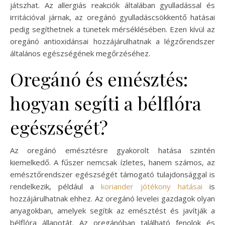
játszhat. Az allergiás reakciók általában gyulladással és
irritációval járnak, az oregánó gyulladáscsökkentő hatásai
pedig segíthetnek a tünetek mérséklésében. Ezen kívül az
oregánó antioxidánsai hozzájárulhatnak a légzőrendszer
általános egészségének megőrzéséhez.
Oregánó és emésztés:
hogyan segíti a bélflóra
egészségét?
Az oregánó emésztésre gyakorolt hatása szintén
kiemelkedő. A fűszer nemcsak ízletes, hanem számos, az
emésztőrendszer egészségét támogató tulajdonsággal is
rendelkezik, például a
koriander jótékony hatásai
is
hozzájárulhatnak ehhez. Az oregánó levelei gazdagok olyan
anyagokban, amelyek segítik az emésztést és javítják a
bélflóra állapotát. Az oregánóban található fenolok és