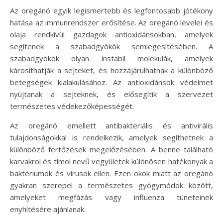
Az oregánó egyik legismertebb és legfontosabb jótékony
hatása az immunrendszer erősítése. Az oregánó levelei és
olaja rendkívül gazdagok antioxidánsokban, amelyek
segítenek a szabadgyökök semlegesítésében. A
szabadgyökök olyan instabil molekulák, amelyek
károsíthatják a sejteket, és hozzájárulhatnak a különböző
betegségek kialakulásához. Az antioxidánsok védelmet
nyújtanak a sejteknek, és elősegítik a szervezet
természetes védekezőképességét.
Az oregánó emellett antibakteriális és antivirális
tulajdonságokkal is rendelkezik, amelyek segíthetnek a
különböző fertőzések megelőzésében. A benne található
karvakrol és timol nevű vegyületek különösen hatékonyak a
baktériumok és vírusok ellen. Ezen okok miatt az oregánó
gyakran szerepel a természetes gyógymódok között,
amelyeket megfázás vagy influenza tüneteinek
enyhítésére ajánlanak.