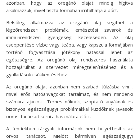
azonban, hogy az oregánó olajat mindig hígítva
alkalmazzuk, mivel tiszta formában irritálhatja a bőrt.
Belsőleg alkalmazva az oregánó olaj segíthet a
légzőrendszeri problémák, emésztési zavarok és
immunrendszeri gyengeség kezelésében. Az olaj
cseppentése vízbe vagy teába, vagy kapszula formájában
történő fogyasztása jótékony hatással lehet az
egészségre. Az oregánó olaj rendszeres használata
hozzájárulhat a szervezet méregtelenítéséhez és a
gyulladások csökkentéséhez.
Az oregánó olajat azonban nem szabad túlzásba vinni,
mivel erős hatóanyagokat tartalmaz, és nem mindenki
számára ajánlott. Terhes nőknek, szoptató anyáknak és
bizonyos egészségügyi problémákkal küzdőknek javasolt
orvosi tanácsot kérni a használata előtt.
A fentiekben tárgyalt információk nem helyettesítik az
orvosi tanácsot. Mielőtt bármilyen egészségügyi