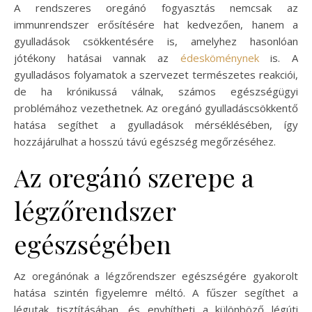
A rendszeres oregánó fogyasztás nemcsak az
immunrendszer erősítésére hat kedvezően, hanem a
gyulladások csökkentésére is, amelyhez hasonlóan
jótékony hatásai vannak az
édesköménynek
is. A
gyulladásos folyamatok a szervezet természetes reakciói,
de ha krónikussá válnak, számos egészségügyi
problémához vezethetnek. Az oregánó gyulladáscsökkentő
hatása segíthet a gyulladások mérséklésében, így
hozzájárulhat a hosszú távú egészség megőrzéséhez.
Az oregánó szerepe a
légzőrendszer
egészségében
Az oregánónak a légzőrendszer egészségére gyakorolt
hatása szintén figyelemre méltó. A fűszer segíthet a
légutak tisztításában, és enyhítheti a különböző légúti