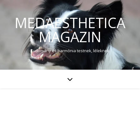
MEDAESTHETICA
MAGAZIN
Tudomány és harmónia testnek, léleknek