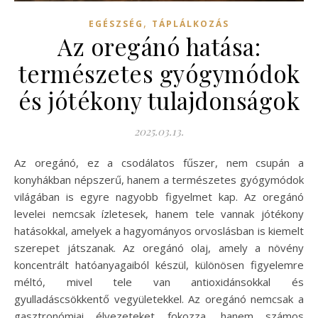
,
EGÉSZSÉG
TÁPLÁLKOZÁS
Az oregánó hatása:
természetes gyógymódok
és jótékony tulajdonságok
2025.03.13.
Az oregánó, ez a csodálatos fűszer, nem csupán a
konyhákban népszerű, hanem a természetes gyógymódok
világában is egyre nagyobb figyelmet kap. Az oregánó
levelei nemcsak ízletesek, hanem tele vannak jótékony
hatásokkal, amelyek a hagyományos orvoslásban is kiemelt
szerepet játszanak. Az oregánó olaj, amely a növény
koncentrált hatóanyagaiból készül, különösen figyelemre
méltó, mivel tele van antioxidánsokkal és
gyulladáscsökkentő vegyületekkel. Az oregánó nemcsak a
gasztronómiai élvezeteket fokozza, hanem számos