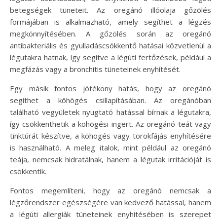
betegségek tüneteit. Az oregánó illóolaja gőzölés
formájában is alkalmazható, amely segíthet a légzés
megkönnyítésében. A gőzölés során az oregánó
antibakteriális és gyulladáscsökkentő hatásai közvetlenül a
légutakra hatnak, így segítve a légúti fertőzések, például a
megfázás vagy a bronchitis tüneteinek enyhítését.
Egy másik fontos jótékony hatás, hogy az oregánó
segíthet a köhögés csillapításában. Az oregánóban
található vegyületek nyugtató hatással bírnak a légutakra,
így csökkenthetik a köhögési ingert. Az oregánó teát vagy
tinktúrát készítve, a köhögés vagy torokfájás enyhítésére
is használható. A meleg italok, mint például az oregánó
teája, nemcsak hidratálnak, hanem a légutak irritációját is
csökkentik.
Fontos megemlíteni, hogy az oregánó nemcsak a
légzőrendszer egészségére van kedvező hatással, hanem
a légúti allergiák tüneteinek enyhítésében is szerepet