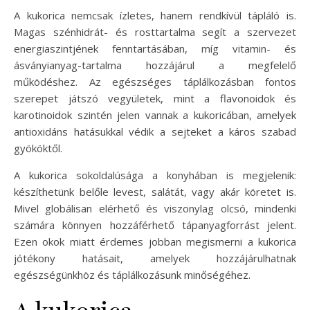
A kukorica nemcsak ízletes, hanem rendkívül tápláló is.
Magas szénhidrát- és rosttartalma segít a szervezet
energiaszintjének fenntartásában, míg vitamin- és
ásványianyag-tartalma hozzájárul a megfelelő
működéshez. Az egészséges táplálkozásban fontos
szerepet játszó vegyületek, mint a flavonoidok és
karotinoidok szintén jelen vannak a kukoricában, amelyek
antioxidáns hatásukkal védik a sejteket a káros szabad
gyököktől.
A kukorica sokoldalúsága a konyhában is megjelenik:
készíthetünk belőle levest, salátát, vagy akár köretet is.
Mivel globálisan elérhető és viszonylag olcsó, mindenki
számára könnyen hozzáférhető tápanyagforrást jelent.
Ezen okok miatt érdemes jobban megismerni a kukorica
jótékony hatásait, amelyek hozzájárulhatnak
egészségünkhöz és táplálkozásunk minőségéhez.
A kukorica