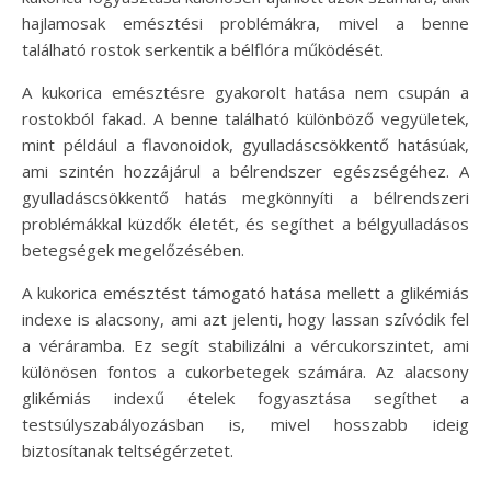
hajlamosak emésztési problémákra, mivel a benne
található rostok serkentik a bélflóra működését.
A kukorica emésztésre gyakorolt hatása nem csupán a
rostokból fakad. A benne található különböző vegyületek,
mint például a flavonoidok, gyulladáscsökkentő hatásúak,
ami szintén hozzájárul a bélrendszer egészségéhez. A
gyulladáscsökkentő hatás megkönnyíti a bélrendszeri
problémákkal küzdők életét, és segíthet a bélgyulladásos
betegségek megelőzésében.
A kukorica emésztést támogató hatása mellett a glikémiás
indexe is alacsony, ami azt jelenti, hogy lassan szívódik fel
a véráramba. Ez segít stabilizálni a vércukorszintet, ami
különösen fontos a cukorbetegek számára. Az alacsony
glikémiás indexű ételek fogyasztása segíthet a
testsúlyszabályozásban is, mivel hosszabb ideig
biztosítanak teltségérzetet.