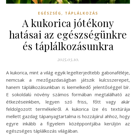
,
EGÉSZSÉG
TÁPLÁLKOZÁS
A kukorica jótékony
hatásai az egészségünkre
és táplálkozásunkra
2025.03.10.
A kukorica, mint a világ egyik legelterjedtebb gabonaféléje,
nemcsak a mezőgazdaságban játszik kulcsszerepet,
hanem táplálkozásunkban is kiemelkedő jelentőséggel bír.
E sokoldalú növény számos formában megtalálható az
étkezéseinkben, legyen szó friss, főtt vagy akár
feldolgozott termékekről. A kukorica íze és textúrája
mellett gazdag tápanyagtartalma is hozzájárul ahhoz, hogy
egyre inkább a figyelem középpontjába kerüljön az
egészséges táplálkozás világában.