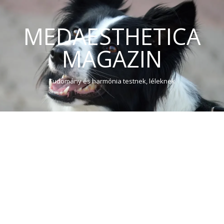
MEDAESTHETICA
MAGAZIN
Tudomány és harmónia testnek, léleknek