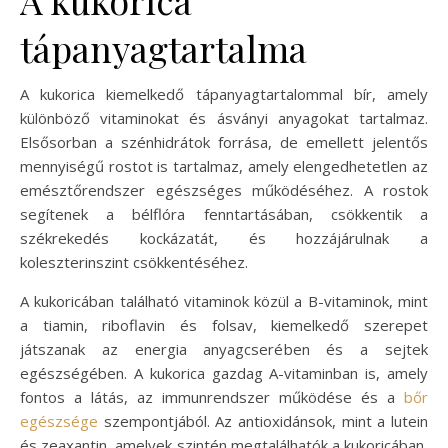
tápanyagtartalma
A kukorica kiemelkedő tápanyagtartalommal bír, amely
különböző vitaminokat és ásványi anyagokat tartalmaz.
Elsősorban a szénhidrátok forrása, de emellett jelentős
mennyiségű rostot is tartalmaz, amely elengedhetetlen az
emésztőrendszer egészséges működéséhez. A rostok
segítenek a bélflóra fenntartásában, csökkentik a
székrekedés kockázatát, és hozzájárulnak a
koleszterinszint csökkentéséhez.
A kukoricában található vitaminok közül a B-vitaminok, mint
a tiamin, riboflavin és folsav, kiemelkedő szerepet
játszanak az energia anyagcserében és a sejtek
egészségében. A kukorica gazdag A-vitaminban is, amely
fontos a látás, az immunrendszer működése és a
bőr
egészsége
szempontjából. Az antioxidánsok, mint a lutein
és zeaxantin, amelyek szintén megtalálhatók a kukoricában,