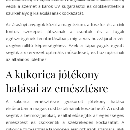
védik a szemet a káros UV-sugárzástól és csökkenthetik a
szürkehályog kialakulásának kockázatát.
Az ásványi anyagok közül a magnézium, a foszfor és a cink
fontos szerepet játszanak a csontok és a fogak
egészségének fenntartásában, míg a vas hozzájárul a vér
oxigénszállító képességéhez. Ezek a tápanyagok együtt
segítik a szervezet optimális működését, és hozzájárulnak
az általános jóléthez.
A kukorica jótékony
hatásai az emésztésre
A kukorica emésztésre gyakorolt jótékony hatása
elsősorban a magas rosttartalmának köszönhető. A rostok
segítik a bélmozgásokat, ezáltal elősegítik az egészséges
emésztést és csökkentik a székrekedés kockázatát. A
kukorica fogyasztása különösen ajánlott azok számára, akik