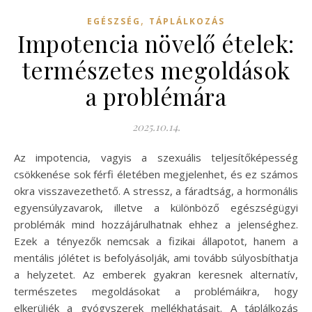
,
EGÉSZSÉG
TÁPLÁLKOZÁS
Impotencia növelő ételek:
természetes megoldások
a problémára
2025.10.14.
Az impotencia, vagyis a szexuális teljesítőképesség
csökkenése sok férfi életében megjelenhet, és ez számos
okra visszavezethető. A stressz, a fáradtság, a hormonális
egyensúlyzavarok, illetve a különböző egészségügyi
problémák mind hozzájárulhatnak ehhez a jelenséghez.
Ezek a tényezők nemcsak a fizikai állapotot, hanem a
mentális jólétet is befolyásolják, ami tovább súlyosbíthatja
a helyzetet. Az emberek gyakran keresnek alternatív,
természetes megoldásokat a problémáikra, hogy
elkerüljék a gyógyszerek mellékhatásait. A táplálkozás