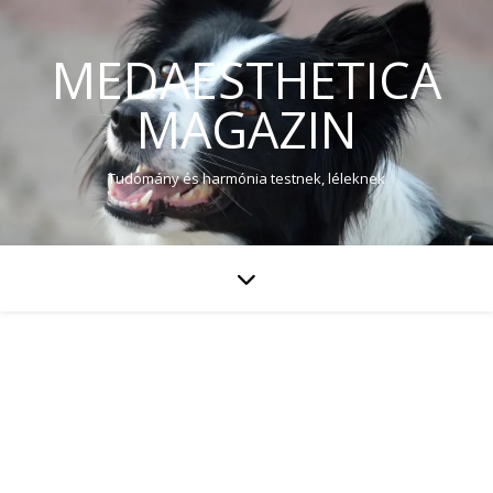
MEDAESTHETICA
MAGAZIN
Tudomány és harmónia testnek, léleknek