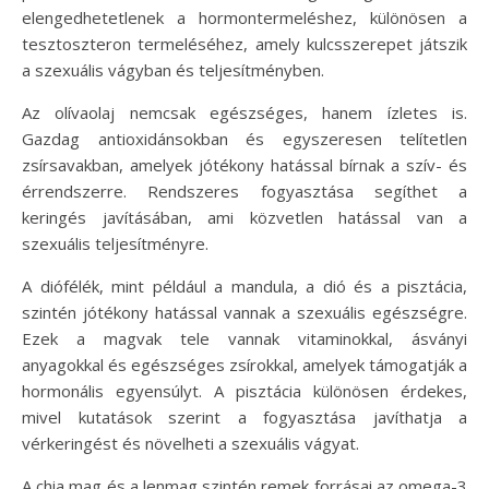
elengedhetetlenek a hormontermeléshez, különösen a
tesztoszteron termeléséhez, amely kulcsszerepet játszik
a szexuális vágyban és teljesítményben.
Az olívaolaj nemcsak egészséges, hanem ízletes is.
Gazdag antioxidánsokban és egyszeresen telítetlen
zsírsavakban, amelyek jótékony hatással bírnak a szív- és
érrendszerre. Rendszeres fogyasztása segíthet a
keringés javításában, ami közvetlen hatással van a
szexuális teljesítményre.
A diófélék, mint például a mandula, a dió és a pisztácia,
szintén jótékony hatással vannak a szexuális egészségre.
Ezek a magvak tele vannak vitaminokkal, ásványi
anyagokkal és egészséges zsírokkal, amelyek támogatják a
hormonális egyensúlyt. A pisztácia különösen érdekes,
mivel kutatások szerint a fogyasztása javíthatja a
vérkeringést és növelheti a szexuális vágyat.
A chia mag és a lenmag szintén remek forrásai az omega-3