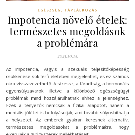
,
EGÉSZSÉG
TÁPLÁLKOZÁS
Impotencia növelő ételek:
természetes megoldások
a problémára
2025.10.14.
Az impotencia, vagyis a szexuális teljesítőképesség
csökkenése sok férfi életében megjelenhet, és ez számos
okra visszavezethető. A stressz, a fáradtság, a hormonális
egyensúlyzavarok, illetve a különböző egészségügyi
problémák mind hozzájárulhatnak ehhez a jelenséghez.
Ezek a tényezők nemcsak a fizikai állapotot, hanem a
mentális jólétet is befolyásolják, ami tovább súlyosbíthatja
a helyzetet. Az emberek gyakran keresnek alternatív,
természetes megoldásokat a problémáikra, hogy
elkerüljék a gyógyszerek mellékhatásait.