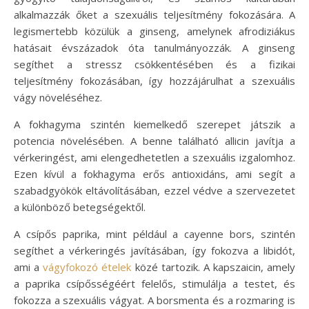
alkalmazzák őket a szexuális teljesítmény fokozására. A
legismertebb közülük a ginseng, amelynek afrodiziákus
hatásait évszázadok óta tanulmányozzák. A ginseng
segíthet a stressz csökkentésében és a fizikai
teljesítmény fokozásában, így hozzájárulhat a szexuális
vágy növeléséhez.
A fokhagyma szintén kiemelkedő szerepet játszik a
potencia növelésében. A benne található allicin javítja a
vérkeringést, ami elengedhetetlen a szexuális izgalomhoz.
Ezen kívül a fokhagyma erős antioxidáns, ami segít a
szabadgyökök eltávolításában, ezzel védve a szervezetet
a különböző betegségektől.
A csípős paprika, mint például a cayenne bors, szintén
segíthet a vérkeringés javításában, így fokozva a libidót,
ami a
vágyfokozó ételek
közé tartozik. A kapszaicin, amely
a paprika csípősségéért felelős, stimulálja a testet, és
fokozza a szexuális vágyat. A borsmenta és a rozmaring is