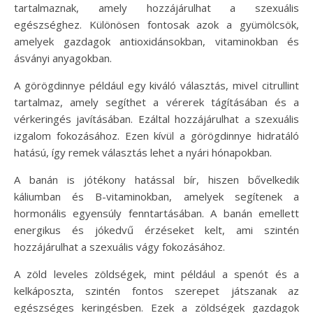
tartalmaznak, amely hozzájárulhat a szexuális
egészséghez. Különösen fontosak azok a gyümölcsök,
amelyek gazdagok antioxidánsokban, vitaminokban és
ásványi anyagokban.
A görögdinnye például egy kiváló választás, mivel citrullint
tartalmaz, amely segíthet a vérerek tágításában és a
vérkeringés javításában. Ezáltal hozzájárulhat a szexuális
izgalom fokozásához. Ezen kívül a görögdinnye hidratáló
hatású, így remek választás lehet a nyári hónapokban.
A banán is jótékony hatással bír, hiszen bővelkedik
káliumban és B-vitaminokban, amelyek segítenek a
hormonális egyensúly fenntartásában. A banán emellett
energikus és jókedvű érzéseket kelt, ami szintén
hozzájárulhat a szexuális vágy fokozásához.
A zöld leveles zöldségek, mint például a spenót és a
kelkáposzta, szintén fontos szerepet játszanak az
egészséges keringésben. Ezek a zöldségek gazdagok