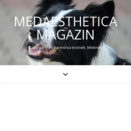
MEDAESTHETICA
MAGAZIN
Tudomány és harmónia testnek, léleknek