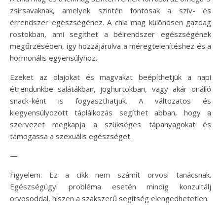
zsírsavaknak, amelyek szintén fontosak a szív- és
érrendszer egészségéhez. A chia mag különösen gazdag
rostokban, ami segíthet a bélrendszer egészségének
megőrzésében, így hozzájárulva a méregtelenítéshez és a
hormonális egyensúlyhoz.
Ezeket az olajokat és magvakat beépíthetjük a napi
étrendünkbe salátákban, joghurtokban, vagy akár önálló
snack-ként is fogyaszthatjuk. A változatos és
kiegyensúlyozott táplálkozás segíthet abban, hogy a
szervezet megkapja a szükséges tápanyagokat és
támogassa a szexuális egészséget.
—
Figyelem: Ez a cikk nem számít orvosi tanácsnak.
Egészségügyi probléma esetén mindig konzultálj
orvosoddal, hiszen a szakszerű segítség elengedhetetlen.