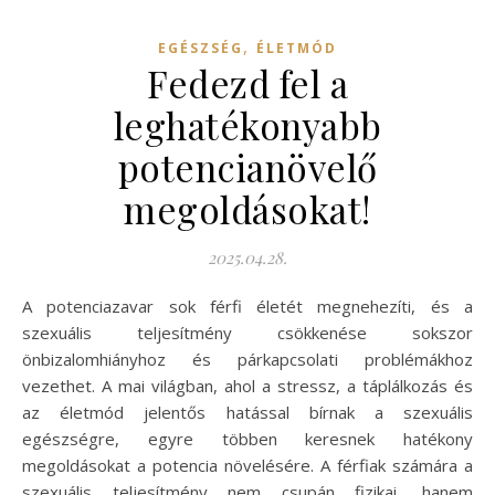
,
EGÉSZSÉG
ÉLETMÓD
Fedezd fel a
leghatékonyabb
potencianövelő
megoldásokat!
2025.04.28.
A potenciazavar sok férfi életét megnehezíti, és a
szexuális teljesítmény csökkenése sokszor
önbizalomhiányhoz és párkapcsolati problémákhoz
vezethet. A mai világban, ahol a stressz, a táplálkozás és
az életmód jelentős hatással bírnak a szexuális
egészségre, egyre többen keresnek hatékony
megoldásokat a potencia növelésére. A férfiak számára a
szexuális teljesítmény nem csupán fizikai, hanem