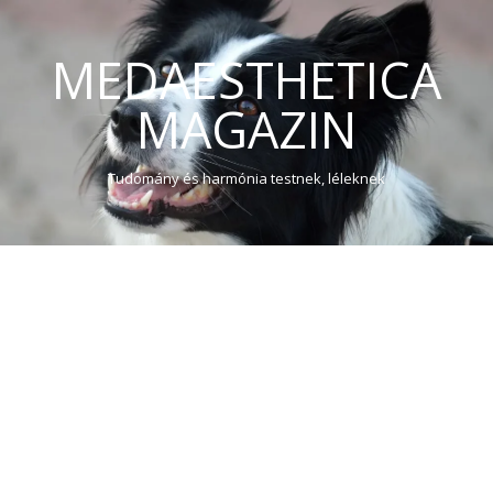
MEDAESTHETICA
MAGAZIN
Tudomány és harmónia testnek, léleknek