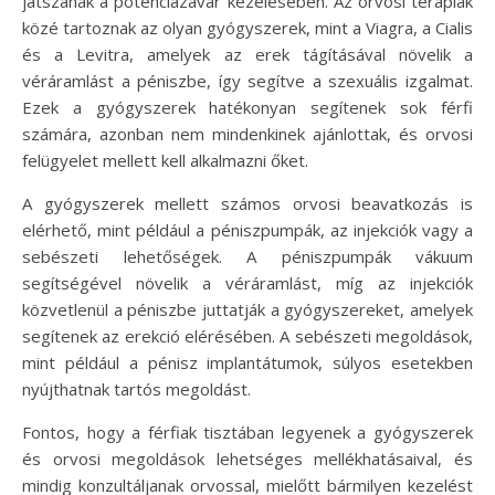
játszanak a potenciazavar kezelésében. Az orvosi terápiák
közé tartoznak az olyan gyógyszerek, mint a Viagra, a Cialis
és a Levitra, amelyek az erek tágításával növelik a
véráramlást a péniszbe, így segítve a szexuális izgalmat.
Ezek a gyógyszerek hatékonyan segítenek sok férfi
számára, azonban nem mindenkinek ajánlottak, és orvosi
felügyelet mellett kell alkalmazni őket.
A gyógyszerek mellett számos orvosi beavatkozás is
elérhető, mint például a péniszpumpák, az injekciók vagy a
sebészeti lehetőségek. A péniszpumpák vákuum
segítségével növelik a véráramlást, míg az injekciók
közvetlenül a péniszbe juttatják a gyógyszereket, amelyek
segítenek az erekció elérésében. A sebészeti megoldások,
mint például a pénisz implantátumok, súlyos esetekben
nyújthatnak tartós megoldást.
Fontos, hogy a férfiak tisztában legyenek a gyógyszerek
és orvosi megoldások lehetséges mellékhatásaival, és
mindig konzultáljanak orvossal, mielőtt bármilyen kezelést