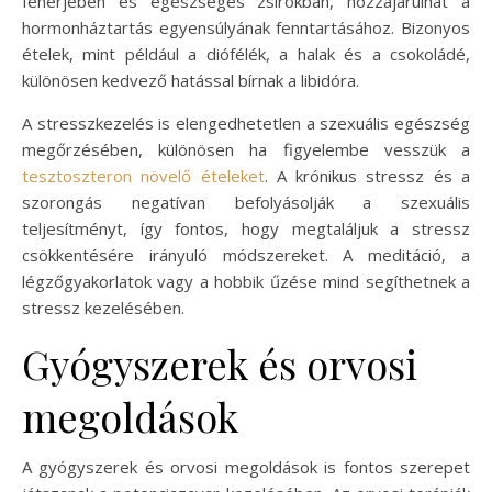
fehérjében és egészséges zsírokban, hozzájárulhat a
hormonháztartás egyensúlyának fenntartásához. Bizonyos
ételek, mint például a diófélék, a halak és a csokoládé,
különösen kedvező hatással bírnak a libidóra.
A stresszkezelés is elengedhetetlen a szexuális egészség
megőrzésében, különösen ha figyelembe vesszük a
tesztoszteron növelő ételeket
. A krónikus stressz és a
szorongás negatívan befolyásolják a szexuális
teljesítményt, így fontos, hogy megtaláljuk a stressz
csökkentésére irányuló módszereket. A meditáció, a
légzőgyakorlatok vagy a hobbik űzése mind segíthetnek a
stressz kezelésében.
Gyógyszerek és orvosi
megoldások
A gyógyszerek és orvosi megoldások is fontos szerepet