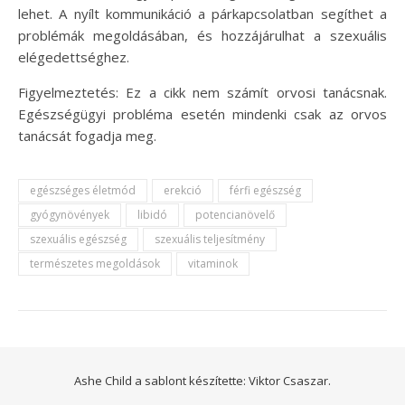
lehet. A nyílt kommunikáció a párkapcsolatban segíthet a
problémák megoldásában, és hozzájárulhat a szexuális
elégedettséghez.
Figyelmeztetés: Ez a cikk nem számít orvosi tanácsnak.
Egészségügyi probléma esetén mindenki csak az orvos
tanácsát fogadja meg.
egészséges életmód
erekció
férfi egészség
gyógynövények
libidó
potencianövelő
szexuális egészség
szexuális teljesítmény
természetes megoldások
vitaminok
Ashe Child a sablont készítette:
Viktor Csaszar.