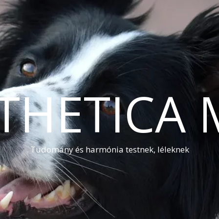
THETICA 
Tudomány és harmónia testnek, léleknek