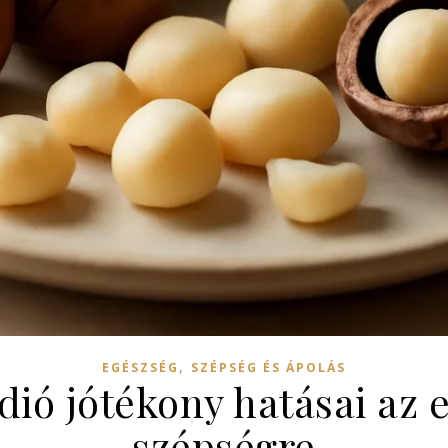
,
EGÉSZSÉG
SZÉPSÉG ÉS ÁPOLÁS
ió jótékony hatásai az e
szépségre