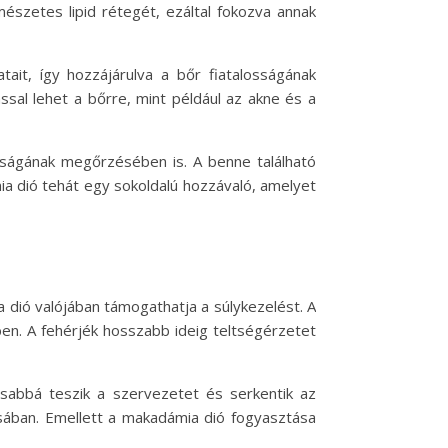
mészetes lipid rétegét, ezáltal fokozva annak
ait, így hozzájárulva a bőr fiatalosságának
al lehet a bőrre, mint például az akne és a
ágának megőrzésében is. A benne található
ia dió tehát egy sokoldalú hozzávaló, amelyet
 dió valójában támogathatja a súlykezelést. A
en. A fehérjék hosszabb ideig teltségérzetet
kusabbá teszik a szervezetet és serkentik az
ásában. Emellett a makadámia dió fogyasztása