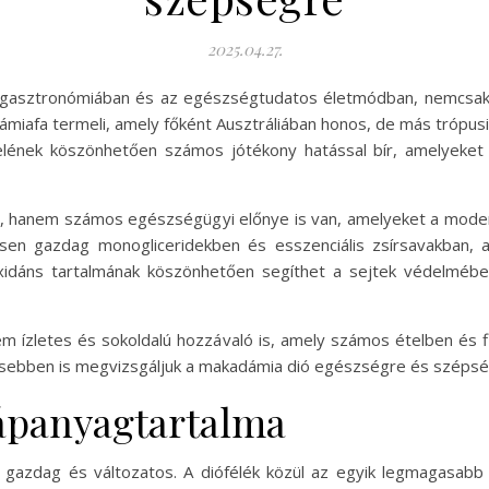
2025.04.27.
 gasztronómiában és az egészségtudatos életmódban, nemcsak 
ámiafa termeli, amely főként Ausztráliában honos, de más trópusi
elének köszönhetően számos jótékony hatással bír, amelyeke
i, hanem számos egészségügyi előnye is van, amelyeket a moder
sen gazdag monogliceridekben és esszenciális zsírsavakban, a
dáns tartalmának köszönhetően segíthet a sejtek védelmében 
m ízletes és sokoldalú hozzávaló is, amely számos ételben és
esebben is megvizsgáljuk a makadámia dió egészségre és szépség
ápanyagtartalma
gazdag és változatos. A diófélék közül az egyik legmagasabb z