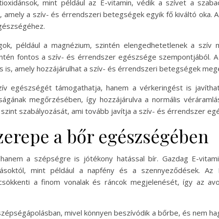
tioxidánsok, mint például az E-vitamin, védik a szívet a szab
amely a szív- és érrendszeri betegségek egyik fő kiváltó oka. A
egészségéhez.
agok, például a magnézium, szintén elengedhetetlenek a szív
zintén fontos a szív- és érrendszer egészsége szempontjából. 
 is, amely hozzájárulhat a szív- és érrendszeri betegségek meg
v egészségét támogathatja, hanem a vérkeringést is javíthat
ságának megőrzésében, így hozzájárulva a normális véráramlá
in szint szabályozását, ami tovább javítja a szív- és érrendszer e
zerepe a bőr egészségében
anem a szépségre is jótékony hatással bír. Gazdag E-vitamin
soktól, mint például a napfény és a szennyeződések. Az E-
 csökkenti a finom vonalak és ráncok megjelenését, így az a
zépségápolásban, mivel könnyen beszívódik a bőrbe, és nem hagy 