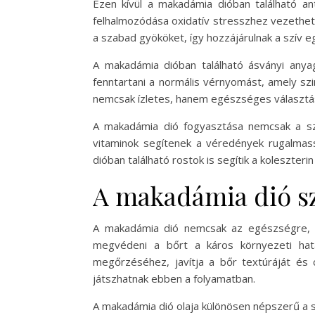
Ezen kívül a makadámia dióban található an
felhalmozódása oxidatív stresszhez vezethet, 
a szabad gyököket, így hozzájárulnak a szív 
A makadámia dióban található ásványi any
fenntartani a normális vérnyomást, amely s
nemcsak ízletes, hanem egészséges választás
A makadámia dió fogyasztása nemcsak a szí
vitaminok segítenek a véredények rugalmas
dióban található rostok is segítik a koleszter
A makadámia dió s
A makadámia dió nemcsak az egészségre, h
megvédeni a bőrt a káros környezeti hatá
megőrzéséhez, javítja a bőr textúráját és
játszhatnak ebben a folyamatban.
A makadámia dió olaja különösen népszerű a s