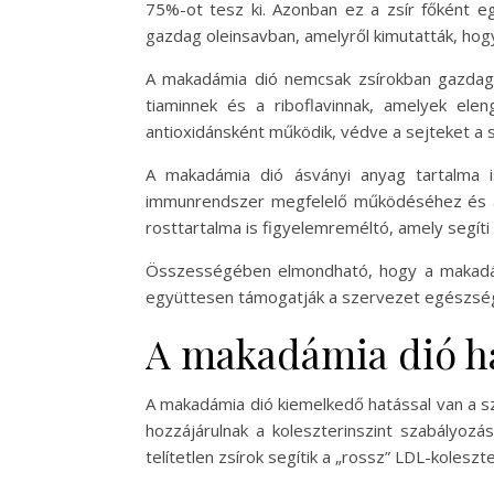
75%-ot tesz ki. Azonban ez a zsír főként eg
gazdag oleinsavban, amelyről kimutatták, hogy
A makadámia dió nemcsak zsírokban gazdag, 
tiaminnek és a riboflavinnak, amelyek ele
antioxidánsként működik, védve a sejteket a 
A makadámia dió ásványi anyag tartalma i
immunrendszer megfelelő működéséhez és 
rosttartalma is figyelemreméltó, amely segít
Összességében elmondható, hogy a makadámi
együttesen támogatják a szervezet egészsé
A makadámia dió ha
A makadámia dió kiemelkedő hatással van a sz
hozzájárulnak a koleszterinszint szabályoz
telítetlen zsírok segítik a „rossz” LDL-koleszt