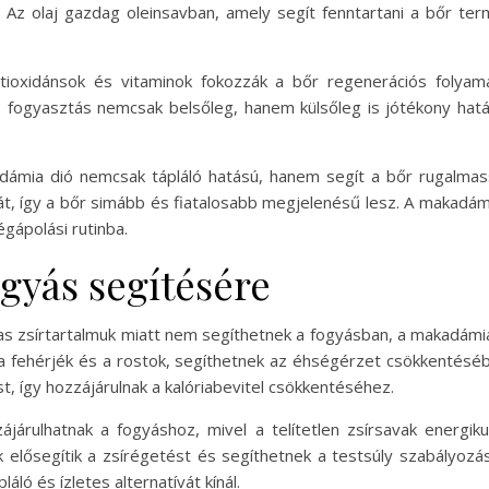
. Az olaj gazdag oleinsavban, amely segít fenntartani a bőr ter
tioxidánsok és vitaminok fokozzák a bőr regenerációs folyamat
ogyasztás nemcsak belsőleg, hanem külsőleg is jótékony hatáss
mia dió nemcsak tápláló hatású, hanem segít a bőr rugalmass
t, így a bőr simább és fiatalosabb megjelenésű lesz. A makadám
gápolási rutinba.
gyás segítésére
as zsírtartalmuk miatt nem segíthetnek a fogyásban, a makadámia
 fehérjék és a rostok, segíthetnek az éhségérzet csökkentéséb
t, így hozzájárulnak a kalóriabevitel csökkentéséhez.
ájárulhatnak a fogyáshoz, mivel a telítetlen zsírsavak energi
 elősegítik a zsírégetést és segíthetnek a testsúly szabályoz
láló és ízletes alternatívát kínál.