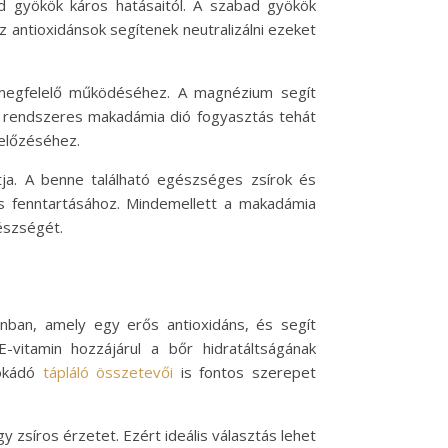
ad gyökök káros hatásaitól. A szabad gyökök
z antioxidánsok segítenek neutralizálni ezeket
 megfelelő működéséhez. A magnézium segít
A rendszeres makadámia dió fogyasztás tehát
előzéséhez.
ja. A benne található egészséges zsírok és
s fenntartásához. Mindemellett a makadámia
gészségét.
ban, amely egy erős antioxidáns, és segít
vitamin hozzájárul a bőr hidratáltságának
vokádó
tápláló összetevői
is fontos szerepet
zsíros érzetet. Ezért ideális választás lehet