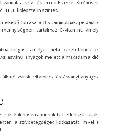
al vannak a szív- és érrendszerre. Különösen
jó” HDL-koleszterin szintet.
melkedő forrása a B-vitaminoknak, például a
s mennyiségben tartalmaz E-vitamint, amely
alma magas, amelyek nélkülözhetetlenek az
 Az ásványi anyagok mellett a makadámia dió
lható zsírok, vitaminok és ásványi anyagok
e
írok, különösen a monok telítetlen zsírsavak,
enteni a szívbetegségek kockázatát, mivel a
t.