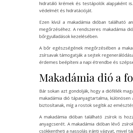
hidratáló krémek és testápolók alapjaként is
védelmét és hidratációját.
Ezen kívül a makadámia dióban található an
megőrzéséhez. A rendszeres makadámia dió f
bőrgyulladások kezelésében.
A bőr egészségének megőrzésében a makadá
zsírsavak támogatják a sejtek regenerálódásá
érdemes beépíteni a napi étrendbe és szépsé
Makadámia dió a fo
Bár sokan azt gondolják, hogy a diófélék mag
makadámia dió tápanyagtartalma, különösen a
biztosítanak, míg a rostok segítik az emésztés
A makadámia dióban található zsírok is hozz
anyagcserét. A makadámia dióban lévő zsírok
csökkentheti a nassolás iránti vágyat, mivel táp