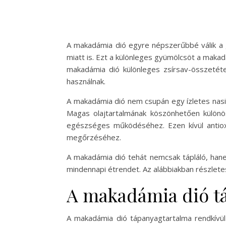
A makadámia dió egyre népszerűbbé válik a
miatt is. Ezt a különleges gyümölcsöt a makad
makadámia dió különleges zsírsav-összetét
használnak.
A makadámia dió nem csupán egy ízletes nas
Magas olajtartalmának köszönhetően különö
egészséges működéséhez. Ezen kívül antioxi
megőrzéséhez.
A makadámia dió tehát nemcsak tápláló, hane
mindennapi étrendet. Az alábbiakban részlet
A makadámia dió t
A makadámia dió tápanyagtartalma rendkívül 