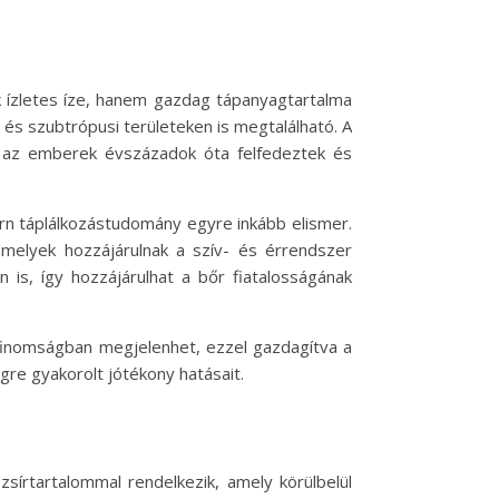
ízletes íze, hanem gazdag tápanyagtartalma
 és szubtrópusi területeken is megtalálható. A
t az emberek évszázadok óta felfedeztek és
n táplálkozástudomány egyre inkább elismer.
melyek hozzájárulnak a szív- és érrendszer
is, így hozzájárulhat a bőr fiatalosságának
 finomságban megjelenhet, ezzel gazdagítva a
re gyakorolt jótékony hatásait.
sírtartalommal rendelkezik, amely körülbelül