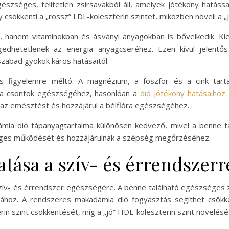
észséges, telítetlen zsírsavakból áll, amelyek jótékony hatáss
 csökkenti a „rossz” LDL-koleszterin szintet, miközben növeli a „
hanem vitaminokban és ásványi anyagokban is bővelkedik. Kie
ngedhetetlenek az energia anyagcseréhez. Ezen kívül jelentő
szabad gyökök káros hatásaitól.
s figyelemre méltó. A magnézium, a foszfor és a cink tart
a csontok egészségéhez, hasonlóan a
dió jótékony hatásaihoz
.
i az emésztést és hozzájárul a bélflóra egészségéhez.
a dió tápanyagtartalma különösen kedvező, mivel a benne talá
ges működését és hozzájárulnak a szépség megőrzéséhez.
tása a szív- és érrendszerr
ív- és érrendszer egészségére. A benne található egészséges zs
ásához. A rendszeres makadámia dió fogyasztás segíthet csökk
erin szint csökkentését, míg a „jó” HDL-koleszterin szint növelésé