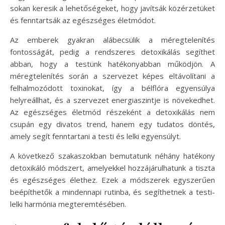
sokan keresik a lehetőségeket, hogy javítsák közérzetüket
és fenntartsák az egészséges életmódot.
Az emberek gyakran alábecsülik a méregtelenítés
fontosságát, pedig a rendszeres detoxikálás segíthet
abban, hogy a testünk hatékonyabban működjön. A
méregtelenítés során a szervezet képes eltávolítani a
felhalmozódott toxinokat, így a bélflóra egyensúlya
helyreállhat, és a szervezet energiaszintje is növekedhet.
Az egészséges életmód részeként a detoxikálás nem
csupán egy divatos trend, hanem egy tudatos döntés,
amely segít fenntartani a testi és lelki egyensúlyt.
A következő szakaszokban bemutatunk néhány hatékony
detoxikáló módszert, amelyekkel hozzájárulhatunk a tiszta
és egészséges élethez. Ezek a módszerek egyszerűen
beépíthetők a mindennapi rutinba, és segíthetnek a testi-
lelki harmónia megteremtésében.