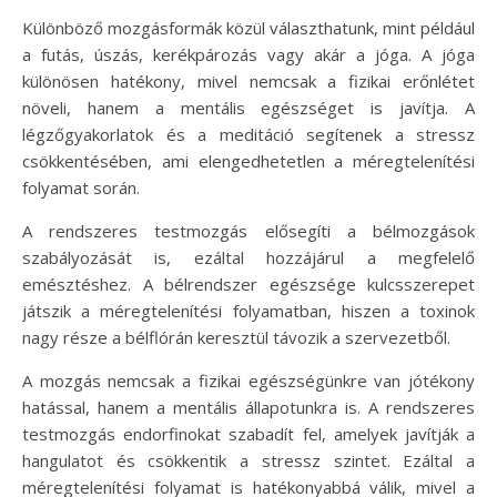
Különböző mozgásformák közül választhatunk, mint például
a futás, úszás, kerékpározás vagy akár a jóga. A jóga
különösen hatékony, mivel nemcsak a fizikai erőnlétet
növeli, hanem a mentális egészséget is javítja. A
légzőgyakorlatok és a meditáció segítenek a stressz
csökkentésében, ami elengedhetetlen a méregtelenítési
folyamat során.
A rendszeres testmozgás elősegíti a bélmozgások
szabályozását is, ezáltal hozzájárul a megfelelő
emésztéshez. A bélrendszer egészsége kulcsszerepet
játszik a méregtelenítési folyamatban, hiszen a toxinok
nagy része a bélflórán keresztül távozik a szervezetből.
A mozgás nemcsak a fizikai egészségünkre van jótékony
hatással, hanem a mentális állapotunkra is. A rendszeres
testmozgás endorfinokat szabadít fel, amelyek javítják a
hangulatot és csökkentik a stressz szintet. Ezáltal a
méregtelenítési folyamat is hatékonyabbá válik, mivel a