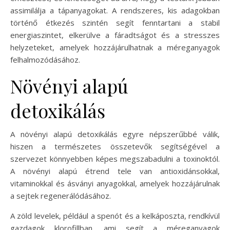
assimilálja a tápanyagokat. A rendszeres, kis adagokban
történő étkezés szintén segít fenntartani a stabil
energiaszintet, elkerülve a fáradtságot és a stresszes
helyzeteket, amelyek hozzájárulhatnak a méreganyagok
felhalmozódásához.
Növényi alapú
detoxikálás
A növényi alapú detoxikálás egyre népszerűbbé válik,
hiszen a természetes összetevők segítségével a
szervezet könnyebben képes megszabadulni a toxinoktól.
A növényi alapú étrend tele van antioxidánsokkal,
vitaminokkal és ásványi anyagokkal, amelyek hozzájárulnak
a sejtek regenerálódásához.
A zöld levelek, például a spenót és a kelkáposzta, rendkívül
gazdagok klorofillban, ami segít a méreganyagok