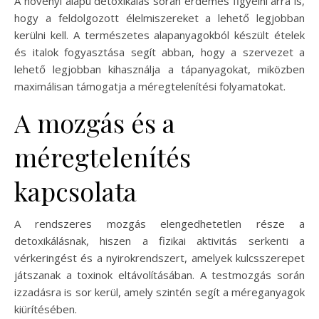
A növényi alapú detoxikálás során érdemes figyelni arra is,
hogy a feldolgozott élelmiszereket a lehető legjobban
kerülni kell. A természetes alapanyagokból készült ételek
és italok fogyasztása segít abban, hogy a szervezet a
lehető legjobban kihasználja a tápanyagokat, miközben
maximálisan támogatja a méregtelenítési folyamatokat.
A mozgás és a
méregtelenítés
kapcsolata
A rendszeres mozgás elengedhetetlen része a
detoxikálásnak, hiszen a fizikai aktivitás serkenti a
vérkeringést és a nyirokrendszert, amelyek kulcsszerepet
játszanak a toxinok eltávolításában. A testmozgás során
izzadásra is sor kerül, amely szintén segít a méreganyagok
kiürítésében.