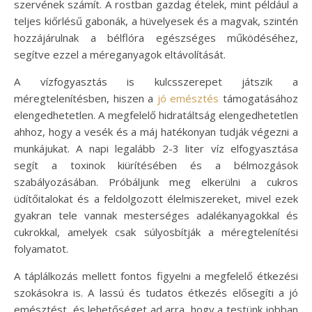
szervének számít. A rostban gazdag ételek, mint például a
teljes kiőrlésű gabonák, a hüvelyesek és a magvak, szintén
hozzájárulnak a bélflóra egészséges működéséhez,
segítve ezzel a méreganyagok eltávolítását.
A vízfogyasztás is kulcsszerepet játszik a
méregtelenítésben, hiszen a
jó emésztés
támogatásához
elengedhetetlen. A megfelelő hidratáltság elengedhetetlen
ahhoz, hogy a vesék és a máj hatékonyan tudják végezni a
munkájukat. A napi legalább 2-3 liter víz elfogyasztása
segít a toxinok kiürítésében és a bélmozgások
szabályozásában. Próbáljunk meg elkerülni a cukros
üdítőitalokat és a feldolgozott élelmiszereket, mivel ezek
gyakran tele vannak mesterséges adalékanyagokkal és
cukrokkal, amelyek csak súlyosbítják a méregtelenítési
folyamatot.
A táplálkozás mellett fontos figyelni a megfelelő étkezési
szokásokra is. A lassú és tudatos étkezés elősegíti a jó
emésztést, és lehetőséget ad arra, hogy a testünk jobban