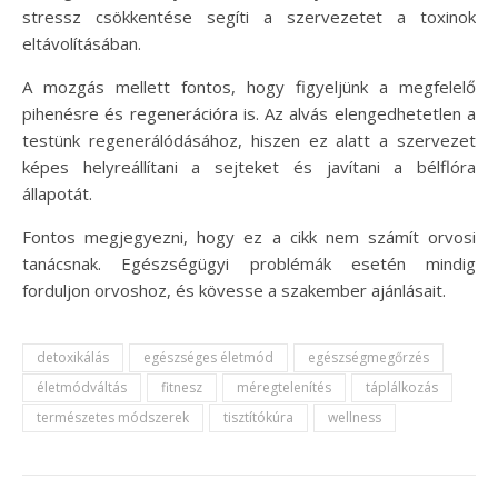
stressz csökkentése segíti a szervezetet a toxinok
eltávolításában.
A mozgás mellett fontos, hogy figyeljünk a megfelelő
pihenésre és regenerációra is. Az alvás elengedhetetlen a
testünk regenerálódásához, hiszen ez alatt a szervezet
képes helyreállítani a sejteket és javítani a bélflóra
állapotát.
Fontos megjegyezni, hogy ez a cikk nem számít orvosi
tanácsnak. Egészségügyi problémák esetén mindig
forduljon orvoshoz, és kövesse a szakember ajánlásait.
detoxikálás
egészséges életmód
egészségmegőrzés
életmódváltás
fitnesz
méregtelenítés
táplálkozás
természetes módszerek
tisztítókúra
wellness