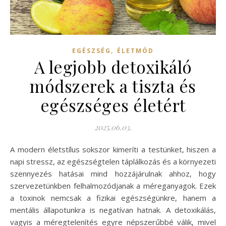
,
EGÉSZSÉG
ÉLETMÓD
A legjobb detoxikáló
módszerek a tiszta és
egészséges életért
2025.06.03.
A modern életstílus sokszor kimeríti a testünket, hiszen a
napi stressz, az egészségtelen táplálkozás és a környezeti
szennyezés hatásai mind hozzájárulnak ahhoz, hogy
szervezetünkben felhalmozódjanak a méreganyagok. Ezek
a toxinok nemcsak a fizikai egészségünkre, hanem a
mentális állapotunkra is negatívan hatnak. A detoxikálás,
vagyis a méregtelenítés egyre népszerűbbé válik, mivel