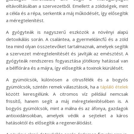
eltávolításában a szervezetből. Emellett a zöldségek, mint
a cékla és a répa, serkentik a máj működését, így elősegítik
a méregtelenítést.
A gyógyteák is nagyszerű eszközök a növényi alapú
detoxikálás során. A csalántea, a gyermekláncfű és a zöld
tea mind olyan összetevőket tartalmaznak, amelyek segítik
a szervezet méregtelenítését és javítják az emésztést. A
gyógyteák rendszeres fogyasztása jótékony hatással van
a bélflórára és a májra, így elősegítik a toxinok kiürülését.
A gyümölcsök, különösen a citrusfélék és a bogyós
gyümölcsök, szintén remek választások, ha a
tápláló ételek
között keresgélünk. A citromos víz például nemcsak
frissítő, hanem segít a máj méregtelenítésében is. A
bogyós gyümölcsök, mint a málna és az áfonya, gazdagok
antioxidánsokban, amelyek védik a sejteket a káros
hatásoktól és elősegítik a regenerálódást.