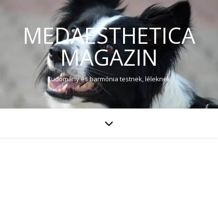
MEDAESTHETICA
MAGAZIN
Tudomány és harmónia testnek, léleknek