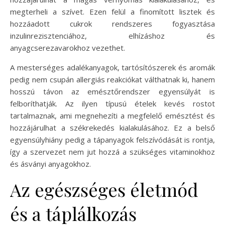
megterheli a szívet. Ezen felül a finomított lisztek és
hozzáadott cukrok rendszeres fogyasztása
inzulinrezisztenciához, elhízáshoz és
anyagcserezavarokhoz vezethet.
A mesterséges adalékanyagok, tartósítószerek és aromák
pedig nem csupán allergiás reakciókat válthatnak ki, hanem
hosszú távon az emésztőrendszer egyensúlyát is
felboríthatják. Az ilyen típusú ételek kevés rostot
tartalmaznak, ami megnehezíti a megfelelő emésztést és
hozzájárulhat a székrekedés kialakulásához. Ez a belső
egyensúlyhiány pedig a tápanyagok felszívódását is rontja,
így a szervezet nem jut hozzá a szükséges vitaminokhoz
és ásványi anyagokhoz.
Az egészséges életmód
és a táplálkozás