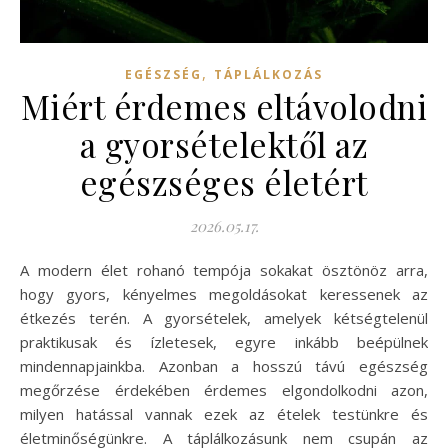
,
EGÉSZSÉG
TÁPLÁLKOZÁS
Miért érdemes eltávolodni
a gyorsételektől az
egészséges életért
2026.05.17.
A modern élet rohanó tempója sokakat ösztönöz arra,
hogy gyors, kényelmes megoldásokat keressenek az
étkezés terén. A gyorsételek, amelyek kétségtelenül
praktikusak és ízletesek, egyre inkább beépülnek
mindennapjainkba. Azonban a hosszú távú egészség
megőrzése érdekében érdemes elgondolkodni azon,
milyen hatással vannak ezek az ételek testünkre és
életminőségünkre. A táplálkozásunk nem csupán az