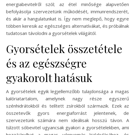
energiabevitelről szól; az étel minősége alapvetően
befolyásolja szervezetünk működését, immunrendszerét,
és akár a hangulatunkat is. Így nem meglepő, hogy egyre
többen keresik az egészséges alternatívákat, és próbálnak
tudatosan távolodni a gyorsételek világától.
Gyorsételek összetétele
és az egészségre
gyakorolt hatásuk
A gyorsételek egyik legjellemzőbb tulajdonsága a magas
kalóriatartalom, amelynek nagy része egyszerű
szénhidrátokból és telített zsírokból származik. Ezek az
összetevők gyors energiaforrást jelentenek, de
szervezetünk számára nem ideálisak hosszú távon. A
túlzott sóbevitel ugyancsak gyakori a gyorsételekben, ami
hozzájárulhat a magas vérnyomás kialakulásához, és