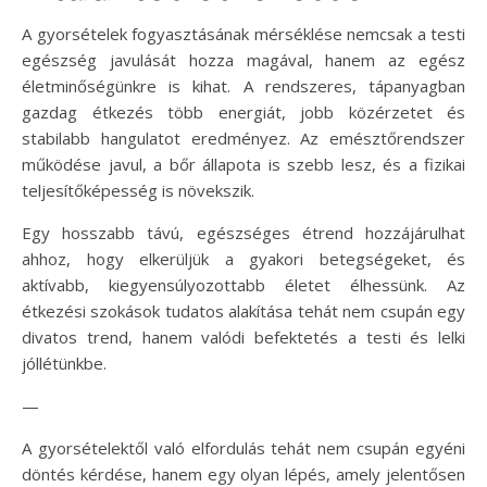
A gyorsételek fogyasztásának mérséklése nemcsak a testi
egészség javulását hozza magával, hanem az egész
életminőségünkre is kihat. A rendszeres, tápanyagban
gazdag étkezés több energiát, jobb közérzetet és
stabilabb hangulatot eredményez. Az emésztőrendszer
működése javul, a bőr állapota is szebb lesz, és a fizikai
teljesítőképesség is növekszik.
Egy hosszabb távú, egészséges étrend hozzájárulhat
ahhoz, hogy elkerüljük a gyakori betegségeket, és
aktívabb, kiegyensúlyozottabb életet élhessünk. Az
étkezési szokások tudatos alakítása tehát nem csupán egy
divatos trend, hanem valódi befektetés a testi és lelki
jóllétünkbe.
—
A gyorsételektől való elfordulás tehát nem csupán egyéni
döntés kérdése, hanem egy olyan lépés, amely jelentősen