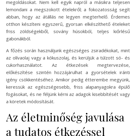
megoldásokat. Nem kell egyik napról a másikra teljesen
lemondani a megszokott ételekről; a fokozatosság segít
abban, hogy az átállás ne legyen megterhelő. Érdemes
otthon készíteni egyszerű, gyorsan elkészíthető ételeket
friss zöldségekből, sovány húsokból, teljes kiőrlésű
gabonákból.
A főzés során használjunk egészséges zsiradékokat, mint
az olívaolaj vagy a kókuszolaj, és kerüljük a túlzott só- és
cukorhasználatot. Az étkezések megtervezése,
előkészítése szintén hozzájárulhat a gyorsételek iránti
igény csökkentéséhez. Amikor pedig étterembe megyünk,
keressük az egészségesebb, friss alapanyagokra épülő
fogásokat, és ne féljünk kérni az adagok kisebbítését vagy
a köretek módosítását.
Az életminőség javulása
a tudatos étkezéssel