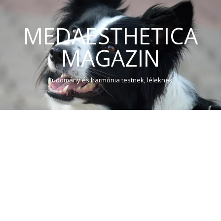
MEDAESTHETICA
MAGAZIN
Tudomány és harmónia testnek, léleknek