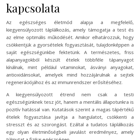
kapcsolata
Az egészséges életmód alapja a megfelelő,
kiegyensúlyozott táplálkozás, amely támogatja a test és
az elme optimális működését. Amikor elhatározzuk, hogy
csökkentjük a gyorsételek fogyasztását, tulajdonképpen a
saját egészségünkbe fektetünk. A természetes, friss
alapanyagokból készült ételek többféle tápanyagot
kínálnak, mint például vitaminokat, ásványi anyagokat,
antioxidánsokat, amelyek mind hozzájárulnak a sejtek
regenerációjához és az immunrendszer erősítéséhez.
A kiegyensúlyozott étrend nem csak a testi
egészségünknek tesz jót, hanem a mentális állapotunkra is
pozitív hatással van. Kutatások szerint a magas tápértékű
ételek fogyasztása javítja a hangulatot, csökkenti a
stresszt és az szorongást. Ezáltal a tudatos táplálkozás
egy olyan életminőségbeli javulást eredményez, amely
túlmutat a fizikai egészségen.