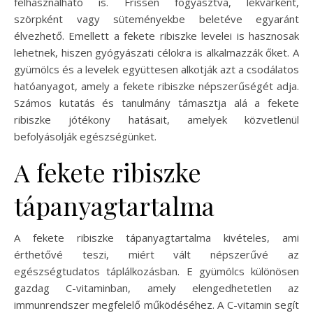
felhasználható is. Frissen fogyasztva, lekvárként,
szörpként vagy süteményekbe beletéve egyaránt
élvezhető. Emellett a fekete ribiszke levelei is hasznosak
lehetnek, hiszen gyógyászati célokra is alkalmazzák őket. A
gyümölcs és a levelek együttesen alkotják azt a csodálatos
hatóanyagot, amely a fekete ribiszke népszerűségét adja.
Számos kutatás és tanulmány támasztja alá a fekete
ribiszke jótékony hatásait, amelyek közvetlenül
befolyásolják egészségünket.
A fekete ribiszke
tápanyagtartalma
A fekete ribiszke tápanyagtartalma kivételes, ami
érthetővé teszi, miért vált népszerűvé az
egészségtudatos táplálkozásban. E gyümölcs különösen
gazdag C-vitaminban, amely elengedhetetlen az
immunrendszer megfelelő működéséhez. A C-vitamin segít