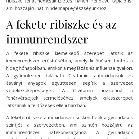
ribiszke tehát nemcsak ízletes, hanem rendkívül tápláló is,
ami hozzájárulhat mindennapi egészségünkhöz.
A fekete ribiszke és az
immunrendszer
A fekete ribiszke kiemelkedő szerepet játszik az
immunrendszer erősítésében, amely különösen fontos a
hideg hónapokban, amikor a megfázás és influenza gyakori.
A gyümölcsben található C-vitamin, antioxidánsok és
ásványi anyagok együttesen segítik a szervezet
védekezőképességét. A C-vitamin hozzájárul a
fehérvérsejtek termeléséhez, amelyek kulcsszerepet
játszanak a fertőzések elleni harcban.
A fekete ribiszke antioxidánsai csökkenthetik a gyulladások
szintjét a szervezetben, ami szintén hozzájárul az
immunrendszer hatékonyságához. A gyulladások