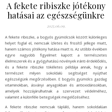
A fekete ribiszke jótékony
hatásai az egészségünkre
2025.06.09.
A fekete ribiszke, a bogyós gyümölcsök között különleges
helyet foglal el, nemcsak ízletes és frissítő jellege miatt,
hanem számos jótékony hatása miatt is. Az utóbbi években
egyre nagyobb figyelmet kapott a természetes
élelmiszerek és a gyógyhatású növények iránti érdeklődés,
és a fekete ribiszke tökéletes példája annak, hogy a
természet milyen sokoldalú segítséget nyújthat
egészségünk megőrzésében. E bogyós gyümölcs gazdag
vitaminokban, ásványi anyagokban és antioxidánsokban,
amelyek hozzájárulhatnak a szervezet védelméhez,
valamint a különféle betegségek megelőzéséhez.
A fekete ribiszke nemcsak tápláló, hanem sokoldalúan