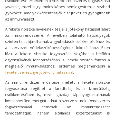
csökkentése érdekében a ribiszke rendszeres fogyasztása
javasolt, mivel a gyümölcs képes semlegesíteni a szabad
gyököket, amelyek károsíthatják a sejteket és gyengíthetik
az immunválaszt.
A fekete ribiszke leveleinek teája is jótékony hatással lehet
az immunrendszerre. A levélben található hatóanyagok
szintén hozzájárulhatnak a gyulladások csökkentéséhez és
a szervezet védekezőképességének fokozásához. Ezen
kívül a fekete ribiszke fogyasztása segíthet a bélflóra
egyensúlyának fenntartásában is, amely szintén fontos a
megfelelő immunválaszhoz, érdemes megismerkedni a
fekete cseresznye jótékony hatásaival
.
Az immunrendszer erősítése mellett a fekete ribiszke
fogyasztása segíthet a fáradtság és a kimerültség
csökkentésében is, mivel gazdag tápanyagtartalmának
köszönhetően energiát adhat a szervezetnek. Rendszeres
fogyasztásával nemcsak az immunrendszert
támogathatjuk, hanem általános közérzetünket is