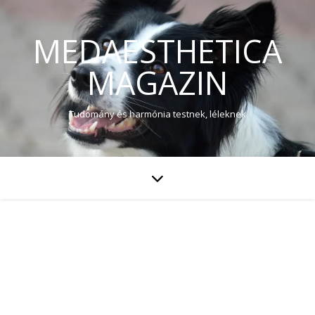
MEDAESTHETICA
MAGAZIN
Tudomány és harmónia testnek, léleknek