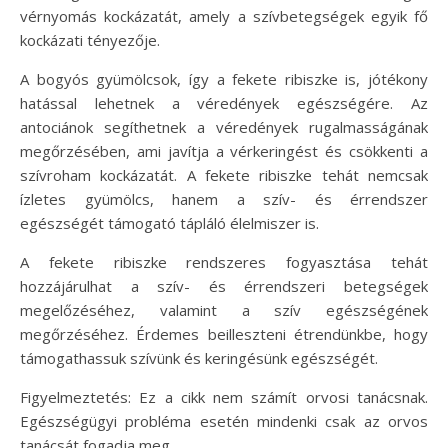
vérnyomás kockázatát, amely a szívbetegségek egyik fő
kockázati tényezője.
A bogyós gyümölcsok, így a fekete ribiszke is, jótékony
hatással lehetnek a véredények egészségére. Az
antociánok segíthetnek a véredények rugalmasságának
megőrzésében, ami javítja a vérkeringést és csökkenti a
szívroham kockázatát. A fekete ribiszke tehát nemcsak
ízletes gyümölcs, hanem a szív- és érrendszer
egészségét támogató tápláló élelmiszer is.
A fekete ribiszke rendszeres fogyasztása tehát
hozzájárulhat a szív- és érrendszeri betegségek
megelőzéséhez, valamint a szív egészségének
megőrzéséhez. Érdemes beilleszteni étrendünkbe, hogy
támogathassuk szívünk és keringésünk egészségét.
Figyelmeztetés: Ez a cikk nem számít orvosi tanácsnak.
Egészségügyi probléma esetén mindenki csak az orvos
tanácsát fogadja meg.