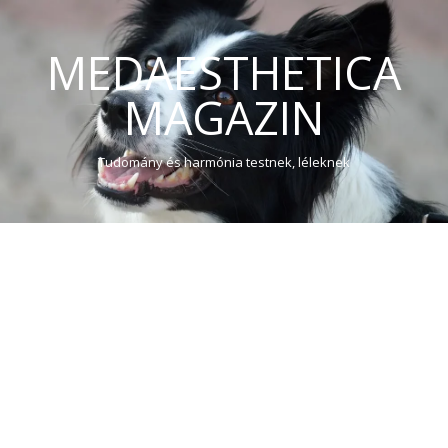
MEDAESTHETICA
MAGAZIN
Tudomány és harmónia testnek, léleknek