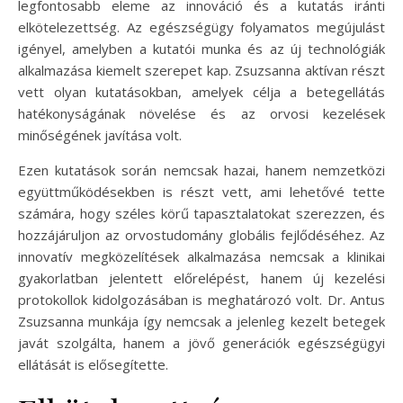
legfontosabb eleme az innováció és a kutatás iránti
elkötelezettség. Az egészségügy folyamatos megújulást
igényel, amelyben a kutatói munka és az új technológiák
alkalmazása kiemelt szerepet kap. Zsuzsanna aktívan részt
vett olyan kutatásokban, amelyek célja a betegellátás
hatékonyságának növelése és az orvosi kezelések
minőségének javítása volt.
Ezen kutatások során nemcsak hazai, hanem nemzetközi
együttműködésekben is részt vett, ami lehetővé tette
számára, hogy széles körű tapasztalatokat szerezzen, és
hozzájáruljon az orvostudomány globális fejlődéséhez. Az
innovatív megközelítések alkalmazása nemcsak a klinikai
gyakorlatban jelentett előrelépést, hanem új kezelési
protokollok kidolgozásában is meghatározó volt. Dr. Antus
Zsuzsanna munkája így nemcsak a jelenleg kezelt betegek
javát szolgálta, hanem a jövő generációk egészségügyi
ellátását is elősegítette.