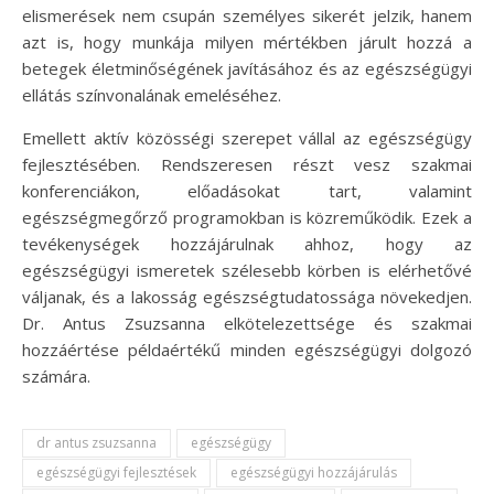
elismerések nem csupán személyes sikerét jelzik, hanem
azt is, hogy munkája milyen mértékben járult hozzá a
betegek életminőségének javításához és az egészségügyi
ellátás színvonalának emeléséhez.
Emellett aktív közösségi szerepet vállal az egészségügy
fejlesztésében. Rendszeresen részt vesz szakmai
konferenciákon, előadásokat tart, valamint
egészségmegőrző programokban is közreműködik. Ezek a
tevékenységek hozzájárulnak ahhoz, hogy az
egészségügyi ismeretek szélesebb körben is elérhetővé
váljanak, és a lakosság egészségtudatossága növekedjen.
Dr. Antus Zsuzsanna elkötelezettsége és szakmai
hozzáértése példaértékű minden egészségügyi dolgozó
számára.
dr antus zsuzsanna
egészségügy
egészségügyi fejlesztések
egészségügyi hozzájárulás