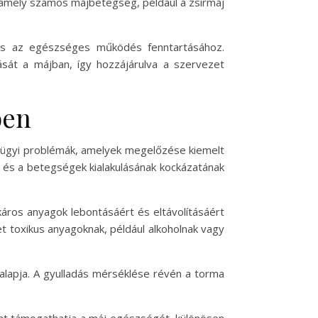
t, amely számos májbetegség, például a zsírmáj
 és az egészséges működés fenntartásához.
ását a májban, így hozzájárulva a szervezet
ben
égügyi problémák, amelyek megelőzése kiemelt
és a betegségek kialakulásának kockázatának
káros anyagok lebontásáért és eltávolításáért
et toxikus anyagoknak, például alkoholnak vagy
alapja. A gyulladás mérséklése révén a torma