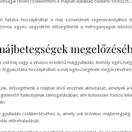
donságai révén csökkentheti a májban kialakuló oxidatív stressz
ő hatása hozzájárulhat a máj szövetének regenerációjához
 torma egyes vegyületei elősegíthetik a méreganyagok lebont
 májbetegségek megelőzésé
a zsírmáj vagy a vírusos eredetű májgyulladás, komoly egészs
s fogyasztása hozzájárulhat a máj egészségének megőrzéséhez 
ünk, elősegíthetik a májban lévő enzimek aktivitását, amelyek a 
egtelenítő funkciójának támogatásában, ami különösen fontos leh
én.
a gyulladás csökkentéséhez is, amely sok krónikus májbetegség 
odás előrehaladását.