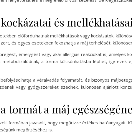
m helyettesítheti a megfelelő orvosi kezelést, de kiegészítők
 kockázatai és mellékhatása
setekben előfordulhatnak mellékhatások vagy kockázatok, különös
zert, és egyes esetekben fokozhatja a máj terhelését, különöse
égést, émelygést vagy akár allergiás reakciókat is, amelyek k
 metabolizálódnak, a torma kölcsönhatásba léphet, így ezek 
i befolyásolhatja a véralvadás folyamatát, és bizonyos májbeteg
üzdenek vagy gyógyszereket szednek, különösen ajánlott konzu
a tormát a máj egészségén
szelt formában javasolt, hogy megőrizze értékes hatóanyagait. K
szségünk megőrzéséhez is.