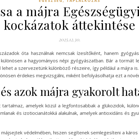
,
EGÉSZSÉG
TÁPLÁLKOZÁS
sa a májra Egészségügyi
kockázatok áttekintése
2025.12.30.
zázadok óta használnak nemcsak ízesítőként, hanem gyógyászat
, különösen a hagyományos népi gyógyászatban. Bár a tormát leg
al lehet a szervezetünk különböző részeire, így például a májra i
különösen érdekes megvizsgálni, miként befolyásolhatja ezt a növ
és azok májra gyakorolt hat
 tartalmaz, amelyek közül a legfontosabbak a glükozidok, külön
mlanak és izotiocianátokká alakulnak, amelyek antioxidáns és gyu
a májsejtek védelmében, hiszen segítenek semlegesíteni a káro