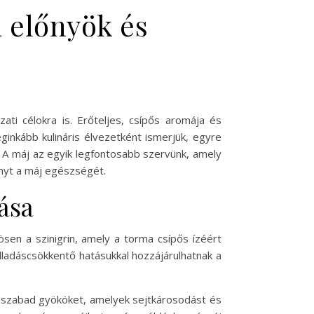
 előnyök és
i célokra is. Erőteljes, csípős aromája és
inkább kulináris élvezetként ismerjük, egyre
s. A máj az egyik legfontosabb szervünk, amely
ényt a máj egészségét.
ása
ösen a szinigrin, amely a torma csípős ízéért
lladáscsökkentő hatásukkal hozzájárulhatnak a
s szabad gyököket, amelyek sejtkárosodást és