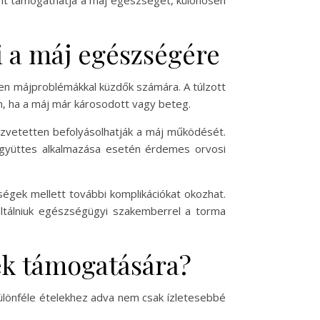
ént támogathatja a máj egészségét, különösen
i a máj egészségére
en májproblémákkal küzdők számára. A túlzott
n, ha a máj már károsodott vagy beteg.
özvetetten befolyásolhatják a máj működését.
együttes alkalmazása esetén érdemes orvosi
ségek mellett további komplikációkat okozhat.
ltálniuk egészségügyi szakemberrel a torma
ek támogatására?
ülönféle ételekhez adva nem csak ízletesebbé