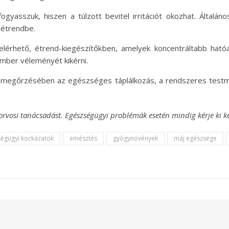
yasszuk, hiszen a túlzott bevitel irritációt okozhat. Általáno
z étrendbe.
elérhető, étrend-kiegészítőkben, amelyek koncentráltabb ható
mber véleményét kikérni.
megőrzésében az egészséges táplálkozás, a rendszeres testmo
az orvosi tanácsadást. Egészségügyi problémák esetén mindig kérje ki 
égügyi kockázatok
emésztés
gyógynövények
máj egészsége