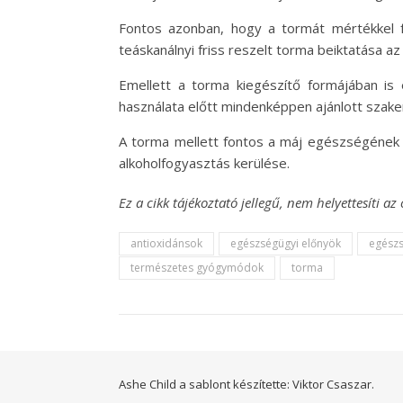
Fontos azonban, hogy a tormát mértékkel fog
teáskanálnyi friss reszelt torma beiktatása a
Emellett a torma kiegészítő formájában is 
használata előtt mindenképpen ajánlott szake
A torma mellett fontos a máj egészségének 
alkoholfogyasztás kerülése.
Ez a cikk tájékoztató jellegű, nem helyettesíti 
antioxidánsok
egészségügyi előnyök
egészs
természetes gyógymódok
torma
Ashe Child a sablont készítette:
Viktor Csaszar.