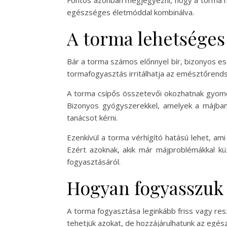
Fontos azonban megjegyezni, hogy a torma ne
egészséges életmóddal kombinálva.
A torma lehetséges
Bár a torma számos előnnyel bír, bizonyos e
tormafogyasztás irritálhatja az emésztőrends
A torma csípős összetevői okozhatnak gyomor
Bizonyos gyógyszerekkel, amelyek a májban
tanácsot kérni.
Ezenkívül a torma vérhígító hatású lehet, am
Ezért azoknak, akik már májproblémákkal k
fogyasztásáról.
Hogyan fogyasszuk 
A torma fogyasztása leginkább friss vagy re
tehetjük azokat, de hozzájárulhatunk az egé