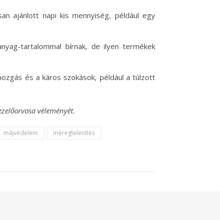
san ajánlott napi kis mennyiség, például egy
anyag-tartalommal bírnak, de ilyen termékek
zgás és a káros szokások, például a túlzott
kezelőorvosa véleményét.
májvédelem
méregtelenítés