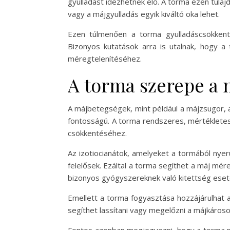
gyulladást idézhetnek elő. A torma ezen tulaj
vagy a májgyulladás egyik kiváltó oka lehet.
Ezen túlmenően a torma gyulladáscsökkent
Bizonyos kutatások arra is utalnak, hogy a
méregtelenítéséhez.
A torma szerepe a
A májbetegségek, mint például a májzsugor, 
fontosságú. A torma rendszeres, mértéklete
csökkentéséhez.
Az izotiocianátok, amelyeket a tormából nyer
felelősek. Ezáltal a torma segíthet a máj mér
bizonyos gyógyszereknek való kitettség eset
Emellett a torma fogyasztása hozzájárulhat 
segíthet lassítani vagy megelőzni a májkáros