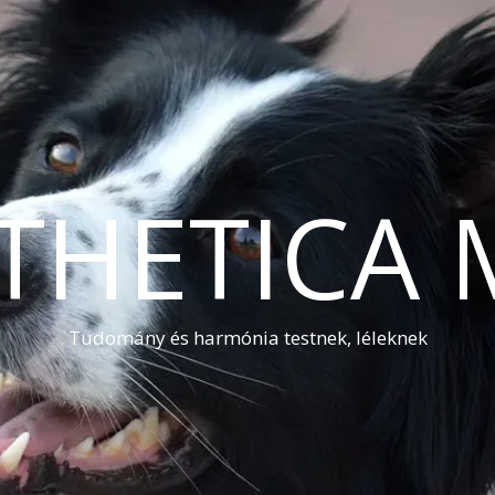
THETICA 
Tudomány és harmónia testnek, léleknek