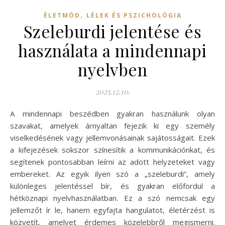
,
ÉLETMÓD
LÉLEK ÉS PSZICHOLÓGIA
Szeleburdi jelentése és
használata a mindennapi
nyelvben
2025.12.10.
A mindennapi beszédben gyakran használunk olyan
szavakat, amelyek árnyaltan fejezik ki egy személy
viselkedésének vagy jellemvonásainak sajátosságait. Ezek
a kifejezések sokszor színesítik a kommunikációnkat, és
segítenek pontosabban leírni az adott helyzeteket vagy
embereket. Az egyik ilyen szó a „szeleburdi”, amely
különleges jelentéssel bír, és gyakran előfordul a
hétköznapi nyelvhasználatban. Ez a szó nemcsak egy
jellemzőt ír le, hanem egyfajta hangulatot, életérzést is
közvetít, amelyet érdemes közelebbről megismerni.