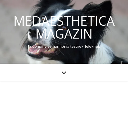
MEDAESTHETICA
MAGAZIN
Tudomány és harmónia testnek, léleknek