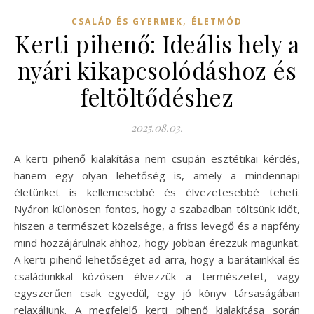
,
CSALÁD ÉS GYERMEK
ÉLETMÓD
Kerti pihenő: Ideális hely a
nyári kikapcsolódáshoz és
feltöltődéshez
2025.08.03.
A kerti pihenő kialakítása nem csupán esztétikai kérdés,
hanem egy olyan lehetőség is, amely a mindennapi
életünket is kellemesebbé és élvezetesebbé teheti.
Nyáron különösen fontos, hogy a szabadban töltsünk időt,
hiszen a természet közelsége, a friss levegő és a napfény
mind hozzájárulnak ahhoz, hogy jobban érezzük magunkat.
A kerti pihenő lehetőséget ad arra, hogy a barátainkkal és
családunkkal közösen élvezzük a természetet, vagy
egyszerűen csak egyedül, egy jó könyv társaságában
relaxáljunk. A megfelelő kerti pihenő kialakítása során