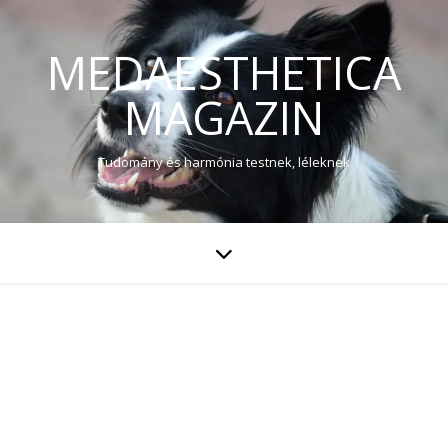
MEDAESTHETICA
MAGAZIN
Tudomány és harmónia testnek, léleknek