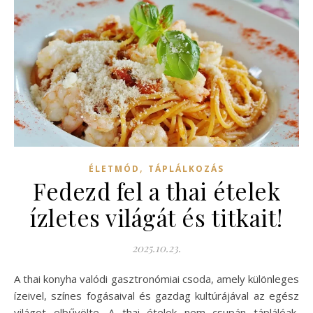
,
ÉLETMÓD
TÁPLÁLKOZÁS
Fedezd fel a thai ételek
ízletes világát és titkait!
2025.10.23.
A thai konyha valódi gasztronómiai csoda, amely különleges
ízeivel, színes fogásaival és gazdag kultúrájával az egész
világot elbűvölte. A thai ételek nem csupán táplálóak,