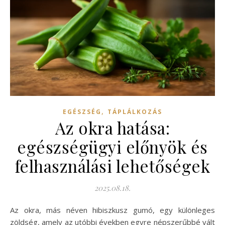
,
EGÉSZSÉG
TÁPLÁLKOZÁS
Az okra hatása:
egészségügyi előnyök és
felhasználási lehetőségek
2025.08.18.
Az okra, más néven hibiszkusz gumó, egy különleges
zöldség, amely az utóbbi években egyre népszerűbbé vált