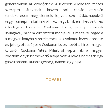
generációkon át öröklődnek. A levesek különösen fontos
szerepet játszanak, hiszen sok család asztalán
rendszeresen megjelennek, legyen szó hétköznapokról
vagy ünnepi alkalmakról. Az egyik ilyen kedvelt és
különleges leves a Csokonai leves, amely nemcsak
ízvilágával, hanem elkészítési módjával is magával ragadja
a magyar konyha szerelmeseit. A Csokonai leves eredete
és jellegzetességei A Csokonai leves nevét a híres magyar
költőről, Csokonai Vitéz Mihályról kapta, aki a magyar
irodalom egyik kiemelkedő alakja volt. A leves nemcsak egy
gasztronómiai különlegesség, hanem egyfajta…
TOVÁBB