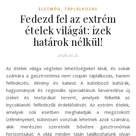
,
ÉLETMÓD
TÁPLÁLKOZÁS
Fedezd fel az extrém
ételek világát: ízek
határok nélkül!
2026.01.21.
Az ételek világa végtelen lehetőségeket kínál, és sokak
számára a gasztronómia nem csupán táplálkozás, hanem
felfedezés, élmény és kaland. A különböző kultúrák,
hagyományok és regionális specialitások keveredése új
ízeket és textúrákat teremt, amelyek felkeltik az
ínycsiklandó felfedezők érdeklődését. Az extrém ételek,
amelyek sok esetben meghaladják a megszokott
ízélményeket, különösen vonzóak lehetnek azok számára,
akik merészen szeretnék bővíteni gasztronómiai
horizontjukat. A világ minden táján találkozhatunk olyan