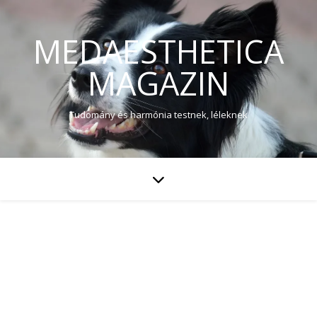
MEDAESTHETICA
MAGAZIN
Tudomány és harmónia testnek, léleknek