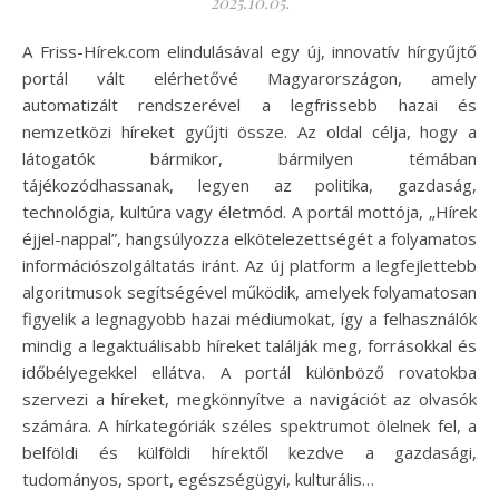
2025.10.05.
A Friss-Hírek.com elindulásával egy új, innovatív hírgyűjtő
portál vált elérhetővé Magyarországon, amely
automatizált rendszerével a legfrissebb hazai és
nemzetközi híreket gyűjti össze. Az oldal célja, hogy a
látogatók bármikor, bármilyen témában
tájékozódhassanak, legyen az politika, gazdaság,
technológia, kultúra vagy életmód. A portál mottója, „Hírek
éjjel-nappal”, hangsúlyozza elkötelezettségét a folyamatos
információszolgáltatás iránt. Az új platform a legfejlettebb
algoritmusok segítségével működik, amelyek folyamatosan
figyelik a legnagyobb hazai médiumokat, így a felhasználók
mindig a legaktuálisabb híreket találják meg, forrásokkal és
időbélyegekkel ellátva. A portál különböző rovatokba
szervezi a híreket, megkönnyítve a navigációt az olvasók
számára. A hírkategóriák széles spektrumot ölelnek fel, a
belföldi és külföldi hírektől kezdve a gazdasági,
tudományos, sport, egészségügyi, kulturális…