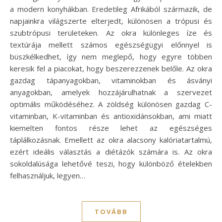
a modern konyhákban. Eredetileg Afrikából származik, de
napjainkra világszerte elterjedt, különösen a trópusi és
szubtrópusi területeken. Az okra különleges íze és
textúrája mellett számos egészségügyi előnnyel is
büszkélkedhet, így nem meglepő, hogy egyre többen
keresik fel a piacokat, hogy beszerezzenek belőle. Az okra
gazdag tápanyagokban, vitaminokban és ásványi
anyagokban, amelyek hozzájárulhatnak a szervezet
optimális működéséhez. A zöldség különösen gazdag C-
vitaminban, K-vitaminban és antioxidánsokban, ami miatt
kiemelten fontos része lehet az egészséges
táplálkozásnak. Emellett az okra alacsony kalóriatartalmú,
ezért ideális választás a diétázók számára is. Az okra
sokoldalúsága lehetővé teszi, hogy különböző ételekben
felhasználjuk, legyen…
TOVÁBB