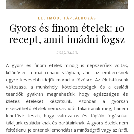
,
ÉLETMÓD
TÁPLÁLKOZÁS
Gyors és finom ételek: 10
recept, amit imádni fogsz
2025.04.20.
A gyors és finom ételek mindig is népszerűek voltak,
különösen a mai rohanó világban, ahol az embereknek
egyre kevesebb idejük marad a főzésre. Az életstílusunk
változása, a munkahelyi kötelezettségek és a családi
teendők gyakran megnehezítik, hogy egészséges és
ízletes ételeket készítsünk. Azonban a gyorsan
elkészíthető ételek nemcsak időt takarítanak meg, hanem
lehetővé teszik, hogy változatos és tápláló fogásokat
tálaljunk családunknak és barátainknak. A gyors ételek nem
feltétlenül jelentenek lemondást a minőségről vagy az ízről.