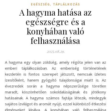
,
EGÉSZSÉG
TÁPLÁLKOZÁS
A hagyma hatása az
egészségre és a
konyhában való
felhasználása
2025.08.29.
A hagyma egy olyan zöldség, amely régóta jelen van az
emberi táplálkozásban. Az emberiség történetének
kezdetén is fontos szerepet játszott, nemcsak ízletes
ízesítőként, hanem gyógyító tulajdonságai miatt is. Az
évezredek során a hagyma népszerűsége töretlen
maradt, köszönhetően sokoldalúságának és jótékony
hatásainak. A hagyma számos fajtája létezik, mindegyik
sajátos ízvilágot és aromát nyújt, ezzel különböző étkezési
élményeket kínálva. A konyhában való felhasználása