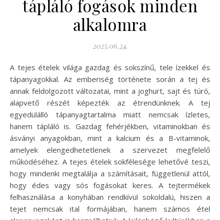
tápláló fogások minden
alkalomra
2025.06.24.
A tejes ételek világa gazdag és sokszínű, tele ízekkel és
tápanyagokkal. Az emberiség története során a tej és
annak feldolgozott változatai, mint a joghurt, sajt és túró,
alapvető részét képezték az étrendünknek. A tej
egyedülálló tápanyagtartalma miatt nemcsak ízletes,
hanem tápláló is. Gazdag fehérjékben, vitaminokban és
ásványi anyagokban, mint a kalcium és a B-vitaminok,
amelyek elengedhetetlenek a szervezet megfelelő
működéséhez. A tejes ételek sokfélesége lehetővé teszi,
hogy mindenki megtalálja a számításait, függetlenül attól,
hogy édes vagy sós fogásokat keres. A tejtermékek
felhasználása a konyhában rendkívül sokoldalú, hiszen a
tejet nemcsak ital formájában, hanem számos étel