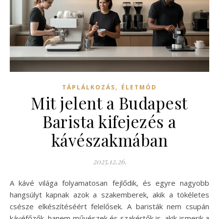
,
TÁPLÁLKOZÁS
ÉLETMÓD
Mit jelent a Budapest
Barista kifejezés a
kávészakmában
2025.12.26.
A kávé világa folyamatosan fejlődik, és egyre nagyobb
hangsúlyt kapnak azok a szakemberek, akik a tökéletes
csésze elkészítéséért felelősek. A baristák nem csupán
kávéfőzők, hanem művészek és szakértők is, akik ismerik a