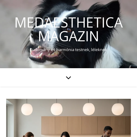
MEDAESTHETICA
MAGAZIN
Tudomány és harmónia testnek, léleknek