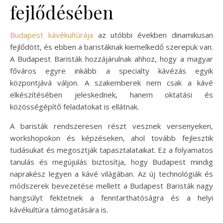
fejlődésében
Budapest kávékultúrája
az utóbbi években dinamikusan
fejlődött, és ebben a baristáknak kiemelkedő szerepük van.
A Budapest Baristák hozzájárulnak ahhoz, hogy a magyar
főváros egyre inkább a specialty kávézás egyik
központjává váljon. A szakemberek nem csak a kávé
elkészítésében jeleskednek, hanem oktatási és
közösségépítő feladatokat is ellátnak.
A baristák rendszeresen részt vesznek versenyeken,
workshopokon és képzéseken, ahol tovább fejlesztik
tudásukat és megosztják tapasztalataikat. Ez a folyamatos
tanulás és megújulás biztosítja, hogy Budapest mindig
naprakész legyen a kávé világában. Az új technológiák és
módszerek bevezetése mellett a Budapest Baristák nagy
hangsúlyt fektetnek a fenntarthatóságra és a helyi
kávékultúra támogatására is.