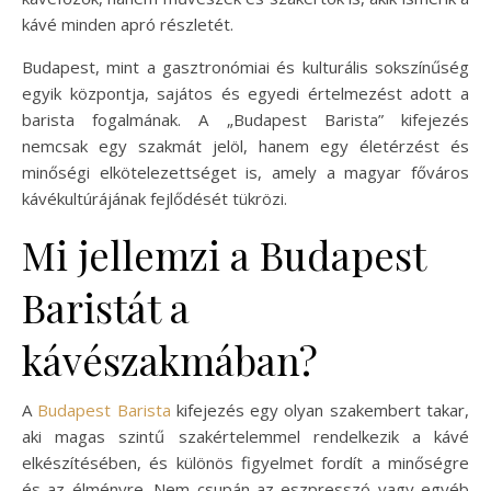
kávé minden apró részletét.
Budapest, mint a gasztronómiai és kulturális sokszínűség
egyik központja, sajátos és egyedi értelmezést adott a
barista fogalmának. A „Budapest Barista” kifejezés
nemcsak egy szakmát jelöl, hanem egy életérzést és
minőségi elkötelezettséget is, amely a magyar főváros
kávékultúrájának fejlődését tükrözi.
Mi jellemzi a Budapest
Baristát a
kávészakmában?
A
Budapest Barista
kifejezés egy olyan szakembert takar,
aki magas szintű szakértelemmel rendelkezik a kávé
elkészítésében, és különös figyelmet fordít a minőségre
és az élményre. Nem csupán az eszpresszó vagy egyéb