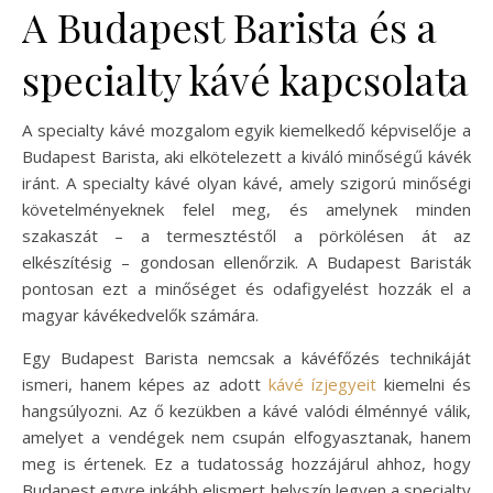
A Budapest Barista és a
specialty kávé kapcsolata
A specialty kávé mozgalom egyik kiemelkedő képviselője a
Budapest Barista, aki elkötelezett a kiváló minőségű kávék
iránt. A specialty kávé olyan kávé, amely szigorú minőségi
követelményeknek felel meg, és amelynek minden
szakaszát – a termesztéstől a pörkölésen át az
elkészítésig – gondosan ellenőrzik. A Budapest Baristák
pontosan ezt a minőséget és odafigyelést hozzák el a
magyar kávékedvelők számára.
Egy Budapest Barista nemcsak a kávéfőzés technikáját
ismeri, hanem képes az adott
kávé ízjegyeit
kiemelni és
hangsúlyozni. Az ő kezükben a kávé valódi élménnyé válik,
amelyet a vendégek nem csupán elfogyasztanak, hanem
meg is értenek. Ez a tudatosság hozzájárul ahhoz, hogy
Budapest egyre inkább elismert helyszín legyen a specialty