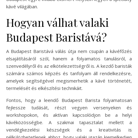
kávé világában.
Hogyan válhat valaki
Budapest Baristává?
A Budapest Baristává válás útja nem csupán a kávéfőzés
elsajátításáról szól, hanem a folyamatos tanulásról, a
szenvedélyről és az elkötelezettségről is. A kezdő baristák
számára számos képzés és tanfolyam áll rendelkezésre,
amelyek segítségével megismerhetik a kávé történetét,
termelését és elkészítési technikáit.
Fontos, hogy a leendő Budapest Barista folyamatosan
fejlessze tudását, részt vegyen versenyeken és
workshopokon, és aktívan kapcsolódjon be a helyi
kávéközösségbe. A szakmai tapasztalat mellett a
vendégkezelési készségek és a kreativitás is
nélkülözhetetlenek ahhoz, hogy valaki igazán kiemelkedjen