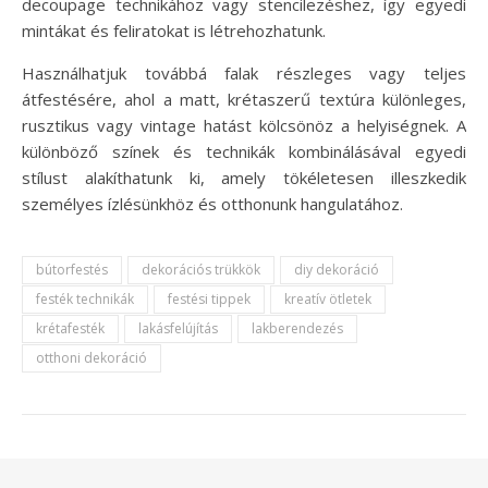
decoupage technikához vagy stencilezéshez, így egyedi
mintákat és feliratokat is létrehozhatunk.
Használhatjuk továbbá falak részleges vagy teljes
átfestésére, ahol a matt, krétaszerű textúra különleges,
rusztikus vagy vintage hatást kölcsönöz a helyiségnek. A
különböző színek és technikák kombinálásával egyedi
stílust alakíthatunk ki, amely tökéletesen illeszkedik
személyes ízlésünkhöz és otthonunk hangulatához.
bútorfestés
dekorációs trükkök
diy dekoráció
festék technikák
festési tippek
kreatív ötletek
krétafesték
lakásfelújítás
lakberendezés
otthoni dekoráció