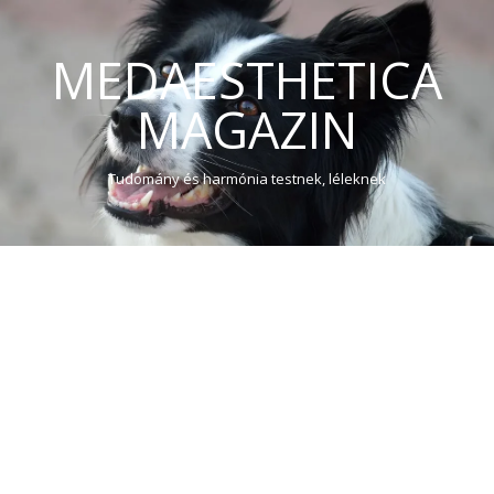
MEDAESTHETICA
MAGAZIN
Tudomány és harmónia testnek, léleknek