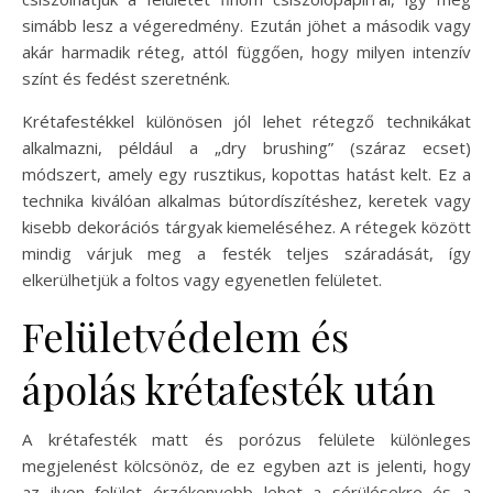
simább lesz a végeredmény. Ezután jöhet a második vagy
akár harmadik réteg, attól függően, hogy milyen intenzív
színt és fedést szeretnénk.
Krétafestékkel különösen jól lehet rétegző technikákat
alkalmazni, például a „dry brushing” (száraz ecset)
módszert, amely egy rusztikus, kopottas hatást kelt. Ez a
technika kiválóan alkalmas bútordíszítéshez, keretek vagy
kisebb dekorációs tárgyak kiemeléséhez. A rétegek között
mindig várjuk meg a festék teljes száradását, így
elkerülhetjük a foltos vagy egyenetlen felületet.
Felületvédelem és
ápolás krétafesték után
A krétafesték matt és porózus felülete különleges
megjelenést kölcsönöz, de ez egyben azt is jelenti, hogy
az ilyen felület érzékenyebb lehet a sérülésekre és a