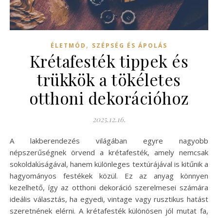
,
ÉLETMÓD
SZÉPSÉG ÉS ÁPOLÁS
Krétafesték tippek és
trükkök a tökéletes
otthoni dekorációhoz
2025.12.16.
A lakberendezés világában egyre nagyobb
népszerűségnek örvend a krétafesték, amely nemcsak
sokoldalúságával, hanem különleges textúrájával is kitűnik a
hagyományos festékek közül. Ez az anyag könnyen
kezelhető, így az otthoni dekoráció szerelmesei számára
ideális választás, ha egyedi, vintage vagy rusztikus hatást
szeretnének elérni. A krétafesték különösen jól mutat fa,