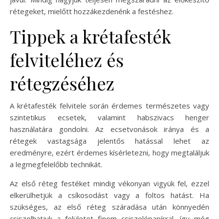
rétegeket, mielőtt hozzákezdenénk a festéshez.
Tippek a krétafesték
felviteléhez és
rétegzéséhez
A krétafesték felvitele során érdemes természetes vagy
szintetikus ecsetek, valamint habszivacs henger
használatára gondolni. Az ecsetvonások iránya és a
rétegek vastagsága jelentős hatással lehet az
eredményre, ezért érdemes kísérletezni, hogy megtaláljuk
a legmegfelelőbb technikát.
Az első réteg festéket mindig vékonyan vigyük fel, ezzel
elkerülhetjük a csíkosodást vagy a foltos hatást. Ha
szükséges, az első réteg száradása után könnyedén
csiszolhatjuk a felületet finom csiszolópapírral, így még