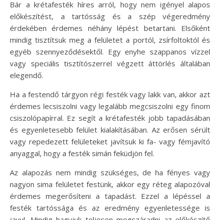
Bár a krétafesték híres arról, hogy nem igényel alapos
előkészítést, a tartósság és a szép végeredmény
érdekében érdemes néhány lépést betartani. Elsőként
mindig tisztítsuk meg a felületet a portól, zsírfoltoktól és
egyéb szennyeződésektől. Egy enyhe szappanos vízzel
vagy speciális tisztítószerrel végzett áttörlés általában
elegendő.
Ha a festendő tárgyon régi festék vagy lakk van, akkor azt
érdemes lecsiszolni vagy legalább megcsiszolni egy finom
csiszolópapírral. Ez segít a krétafesték jobb tapadásában
és egyenletesebb felület kialakításában. Az erősen sérült
vagy repedezett felületeket javítsuk ki fa- vagy fémjavító
anyaggal, hogy a festék simán feküdjön fel.
Az alapozás nem mindig szükséges, de ha fényes vagy
nagyon sima felületet festünk, akkor egy réteg alapozóval
érdemes megerősíteni a tapadást. Ezzel a lépéssel a
festék tartóssága és az eredmény egyenletessége is
javul. Mindig hagyjuk teljesen megszáradni az előkészítő