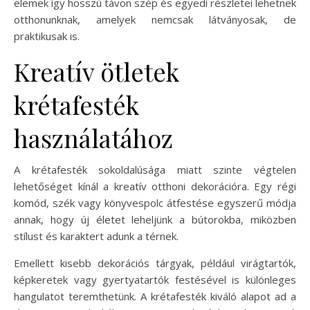
elemek így hosszú távon szép és egyedi részletei lehetnek
otthonunknak, amelyek nemcsak látványosak, de
praktikusak is.
Kreatív ötletek
krétafesték
használatához
A krétafesték sokoldalúsága miatt szinte végtelen
lehetőséget kínál a kreatív otthoni dekorációra. Egy régi
komód, szék vagy könyvespolc átfestése egyszerű módja
annak, hogy új életet leheljünk a bútorokba, miközben
stílust és karaktert adunk a térnek.
Emellett kisebb dekorációs tárgyak, például virágtartók,
képkeretek vagy gyertyatartók festésével is különleges
hangulatot teremthetünk. A krétafesték kiváló alapot ad a