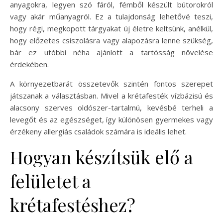
anyagokra, legyen szó fáról, fémből készült bútorokról
vagy akár műanyagról. Ez a tulajdonság lehetővé teszi,
hogy régi, megkopott tárgyakat új életre keltsünk, anélkül,
hogy előzetes csiszolásra vagy alapozásra lenne szükség,
bár ez utóbbi néha ajánlott a tartósság növelése
érdekében.
A környezetbarát összetevők szintén fontos szerepet
játszanak a választásban. Mivel a krétafesték vízbázisú és
alacsony szerves oldószer-tartalmú, kevésbé terheli a
levegőt és az egészséget, így különösen gyermekes vagy
érzékeny allergiás családok számára is ideális lehet.
Hogyan készítsük elő a
felületet a
krétafestéshez?