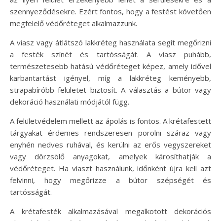
szennyeződésekre. Ezért fontos, hogy a festést követően
megfelelő védőréteget alkalmazzunk.
A viasz vagy átlátszó lakkréteg használata segít megőrizni
a festék színét és tartósságát. A viasz puhább,
természetesebb hatású védőréteget képez, amely idővel
karbantartást igényel, míg a lakkréteg keményebb,
strapabíróbb felületet biztosít. A választás a bútor vagy
dekoráció használati módjától függ.
A felületvédelem mellett az ápolás is fontos. A krétafestett
tárgyakat érdemes rendszeresen porolni száraz vagy
enyhén nedves ruhával, és kerülni az erős vegyszereket
vagy dörzsölő anyagokat, amelyek károsíthatják a
védőréteget. Ha viaszt használunk, időnként újra kell azt
felvinni, hogy megőrizze a bútor szépségét és
tartósságát.
A krétafesték alkalmazásával megalkotott dekorációs