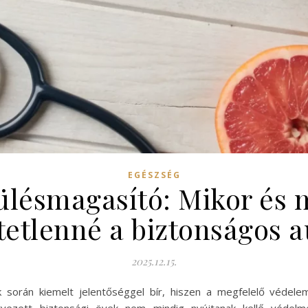
EGÉSZSÉG
ésmagasító: Mikor és m
etlenné a biztonságos 
2025.12.15.
során kiemelt jelentőséggel bír, hiszen a megfelelő védelem