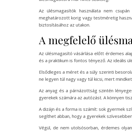
Az ülésmagasítók használata nem csupán 
meghatározott korig vagy testméretig haszná
biztosításához az utakon.
A megfelelő ülésma
Az ülésmagasító vásárlása előtt érdemes ala
és a praktikum is fontos tényező. Az ideális 
Elsődleges a méret és a súly szerinti besor
ne legyen túl nagy vagy túl kicsi, mert mindk
Az anyag és a párnázottság szintén lényege
gyerekek számára az autózást. A könnyen tisz
A dizájn és a forma is számít: sok gyermek s
segíthet abban, hogy a gyerekek szívesebben 
Végül, de nem utolsósorban, érdemes olyan 