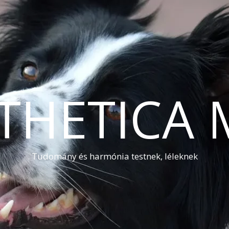
THETICA 
Tudomány és harmónia testnek, léleknek