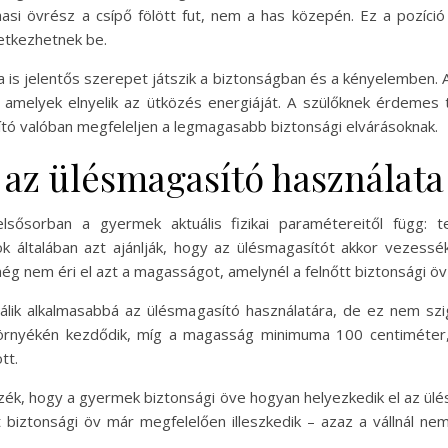
hasi övrész a csípő fölött fut, nem a has közepén. Ez a pozíci
etkezhetnek be.
sa is jelentős szerepet játszik a biztonságban és a kényelemben.
 amelyek elnyelik az ütközés energiáját. A szülőknek érdemes 
sító valóban megfeleljen a legmagasabb biztonsági elvárásoknak.
 az ülésmagasító használat
sősorban a gyermek aktuális fizikai paramétereitől függ: te
k általában azt ajánlják, hogy az ülésmagasítót akkor vezess
g nem éri el azt a magasságot, amelynél a felnőtt biztonsági öv 
álik alkalmasabbá az ülésmagasító használatára, de ez nem szi
 környékén kezdődik, míg a magasság minimuma 100 centiméter,
tt.
zzék, hogy a gyermek biztonsági öve hogyan helyezkedik el az ü
 biztonsági öv már megfelelően illeszkedik – azaz a vállnál nem