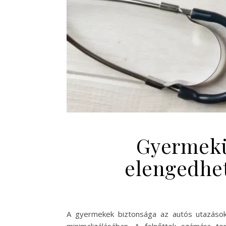
Gyermekül
elengedhet
A gyermekek biztonsága az autós utazások 