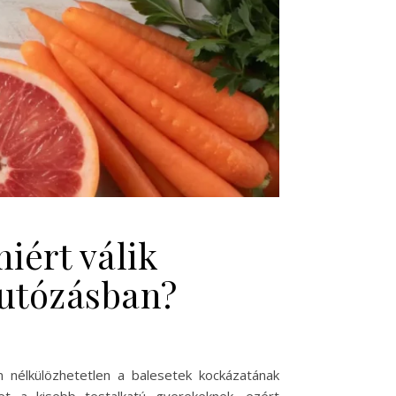
iért válik
autózásban?
 nélkülözhetetlen a balesetek kockázatának