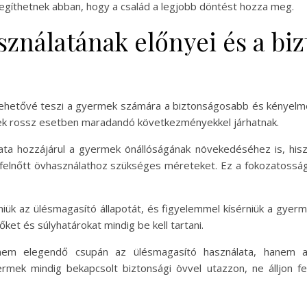
egíthetnek abban, hogy a család a legjobb döntést hozza meg.
sználatának előnyei és a bi
lehetővé teszi a gyermek számára a biztonságosabb és kényelm
ek rossz esetben maradandó következményekkel járhatnak.
lata hozzájárul a gyermek önállóságának növekedéséhez is, h
felnőtt övhasználathoz szükséges méreteket. Ez a fokozatossá
iük az ülésmagasító állapotát, és figyelemmel kísérniük a gyer
dőket és súlyhatárokat mindig be kell tartani.
em elegendő csupán az ülésmagasító használata, hanem a m
ermek mindig bekapcsolt biztonsági övvel utazzon, ne álljon 