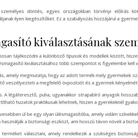
személyes döntés, egyes országokban törvényi előírás köt
ljanak ilyen kiegészítőket. Ez a szabályozás hozzájárul a gyer
gasító kiválasztásának sze
posan tájékozódni a különböző típusok és modellek között, hisze
ülésmagasító kiválasztásához több szempontot is figyelembe kell v
olás, amely megmutatja, hogy az adott termék mely gyermekek sz
ettő veszélyezteti a megfelelő övpozíciót és a gyermek kényelmét
s. A légáteresztő, puha, ugyanakkor strapabíró anyagok hossza
títható huzatok praktikusak lehetnek, hiszen a gyerekeknél gyako
zívesebben ül be egy olyan ülésmagasítóba, amely vidám színekkel
használják a biztonsági eszközt, ami hosszú távon növeli a bizto
terméket választani, amely rendelkezik a szükséges biztonság