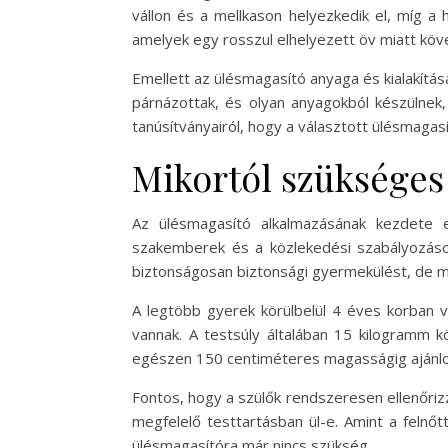
vállon és a mellkason helyezkedik el, míg a 
amelyek egy rosszul elhelyezett öv miatt köv
Emellett az ülésmagasító anyaga és kialakítá
párnázottak, és olyan anyagokból készülnek,
tanúsítványairól, hogy a választott ülésmaga
Mikortól szükséges
Az ülésmagasító alkalmazásának kezdete el
szakemberek és a közlekedési szabályozáso
biztonságosan biztonsági gyermekülést, de mé
A legtöbb gyerek körülbelül 4 éves korban v
vannak. A testsúly általában 15 kilogramm
egészen 150 centiméteres magasságig ajánlo
Fontos, hogy a szülők rendszeresen ellenőri
megfelelő testtartásban ül-e. Amint a felnőtt
ülésmagasítóra már nincs szükség.