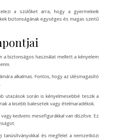
elezi a szülőket arra, hogy a gyermekeik
mekek biztonságának egységes és magas szintű
mpontjai
n a biztonságos használat mellett a kényelem
enni.
ámára alkalmas. Fontos, hogy az ülésmagasító
.
bb utazások során is kényelmesebbé teszik a
riak a kisebb balesetek vagy ételmaradékok.
 vagy kedvenc mesefigurákkal van díszítve. Ez
nságot.
i tanúsítványokkal és megfelel a nemzetközi