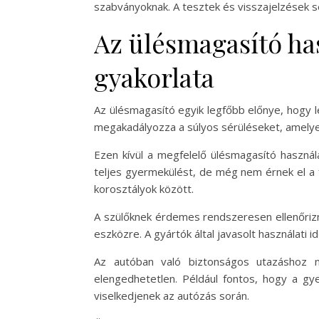
szabványoknak. A tesztek és visszajelzések s
Az ülésmagasító ha
gyakorlata
Az ülésmagasító egyik legfőbb előnye, hogy 
megakadályozza a súlyos sérüléseket, amely
Ezen kívül a megfelelő ülésmagasító haszná
teljes gyermekülést, de még nem érnek el a 
korosztályok között.
A szülőknek érdemes rendszeresen ellenőrizn
eszközre. A gyártók által javasolt használati i
Az autóban való biztonságos utazáshoz n
elengedhetetlen. Például fontos, hogy a gy
viselkedjenek az autózás során.