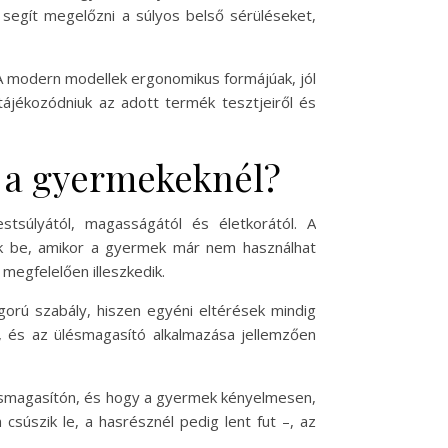
ó segít megelőzni a súlyos belső sérüléseket,
 A modern modellek ergonomikus formájúak, jól
tájékozódniuk az adott termék tesztjeiről és
a a gyermekeknél?
stsúlyától, magasságától és életkorától. A
ék be, amikor a gyermek már nem használhat
megfelelően illeszkedik.
gorú szabály, hiszen egyéni eltérések mindig
 és az ülésmagasító alkalmazása jellemzően
lésmagasítón, és hogy a gyermek kényelmesen,
 csúszik le, a hasrésznél pedig lent fut –, az