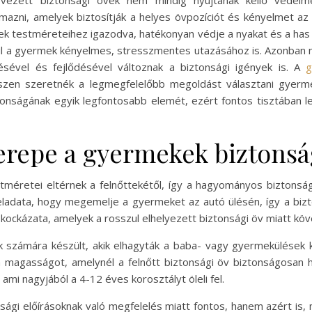
ervezett biztonsági övek nem mindig nyújtanak kellő védelm
lmazni, amelyek biztosítják a helyes övpozíciót és kényelmet az 
mek testméreteihez igazodva, hatékonyan védje a nyakat és a has 
ul a gyermek kényelmes, stresszmentes utazásához is. Azonban 
sével és fejlődésével változnak a biztonsági igények is. A
g
szen szeretnék a legmegfelelőbb megoldást választani gyerme
nságának egyik legfontosabb elemét, ezért fontos tisztában lenn
zerepe a gyermekek biztons
méretei eltérnek a felnőttekétől, így a hagyományos biztons
adata, hogy megemelje a gyermeket az autó ülésén, így a bizton
ek kockázata, amelyek a rosszul elhelyezett biztonsági öv miatt k
számára készült, akik elhagyták a baba- vagy gyermekülések ko
 magasságot, amelynél a felnőtt biztonsági öv biztonságosan 
mi nagyjából a 4-12 éves korosztályt öleli fel.
ági előírásoknak való megfelelés miatt fontos, hanem azért is,