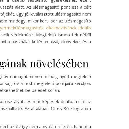
et a kisebb testalkatú gyerekeknek, ezért
utazás alatt. Az ülésmagasító pont ezt a célt
tájékát. Egy jól kiválasztott ülésmagasító nem
nem mindegy, mikor kerül sor az ülésmagasító
yermekülésmagasítók alkalmazásának ideális
keik védelmére. Megfelelő ismeretek nélkül
i a használat kritériumaival, előnyeivel és a
ágának növelésében
ági öv önmagában nem mindig nyújt megfelelő
sági öv a test megfelelő pontjaira kerüljön.
övetkezhetnek be baleset során.
rosztályát, és már képesek önállóan ülni az
használható. Ez általában 15 és 36 kilogramm
 mert az öv így nem a nyak területén, hanem a