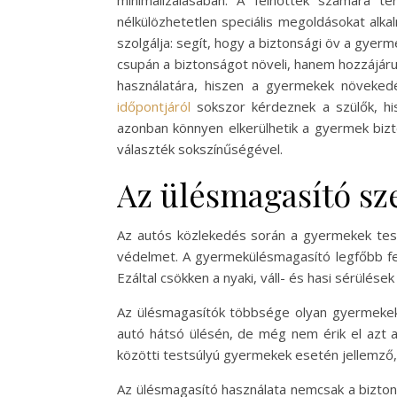
minimalizálásában. A felnőttek számára t
nélkülözhetetlen speciális megoldásokat alka
szolgálja: segít, hogy a biztonsági öv a gyer
csupán a biztonságot növeli, hanem hozzájár
használatára, hiszen a gyermekek növekedé
időpontjáról
sokszor kérdeznek a szülők, hi
azonban könnyen elkerülhetik a gyermek bizto
választék sokszínűségével.
Az ülésmagasító s
Az autós közlekedés során a gyermekek test
védelmet. A gyermekülésmagasító legfőbb fel
Ezáltal csökken a nyaki, váll- és hasi sérülés
Az ülésmagasítók többsége olyan gyermekek 
autó hátsó ülésén, de még nem érik el azt a
közötti testsúlyú gyermekek esetén jellemző, a
Az ülésmagasító használata nemcsak a biztons