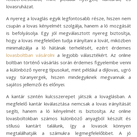
lovasruházat.
A nyereg a lovaglás egyik legfontosabb része, hiszen nem
csupán a lovas kényelmét szolgálja, hanem a ló mozgását
is befolyásolja. Egy jól megválasztott nyereg biztosítja,
hogy a lovas megfelelően tudja irányítani a lovát, miközben
minimalizálja a ló hátának terhelését, ezért érdemes
lovasboltban vásárolni
a legjobb választékért. Az online
boltban történő vásárlás során érdemes figyelembe venni
a különböző nyereg típusokat, mint például a díjlovas, ugró
vagy túranyergek, hiszen mindegyiknek megvannak a
sajátos jellemzői és előnyei.
A kantár szintén kulcsszerepet játszik a lovaglásban. A
megfelelő kantár kiválasztása nemcsak a lovas irányítását
segíti, hanem a ló kényelmét is biztosítja. Az online
lovasboltokban számos különböző anyagból készült és
stílusú kantárt találunk, így a lovasok könnyen
megtalálhatják a számukra legmegfelelőbbet. A jó