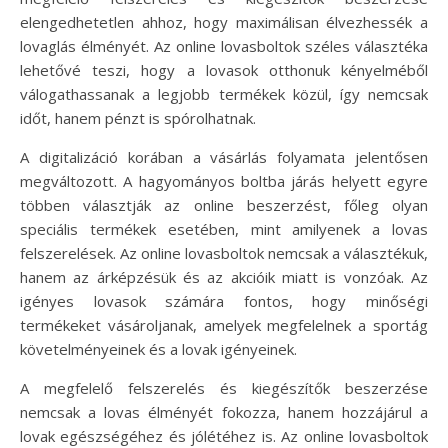
elengedhetetlen ahhoz, hogy maximálisan élvezhessék a
lovaglás élményét. Az online lovasboltok széles választéka
lehetővé teszi, hogy a lovasok otthonuk kényelméből
válogathassanak a legjobb termékek közül, így nemcsak
időt, hanem pénzt is spórolhatnak.
A digitalizáció korában a vásárlás folyamata jelentősen
megváltozott. A hagyományos boltba járás helyett egyre
többen választják az online beszerzést, főleg olyan
speciális termékek esetében, mint amilyenek a lovas
felszerelések. Az online lovasboltok nemcsak a választékuk,
hanem az árképzésük és az akcióik miatt is vonzóak. Az
igényes lovasok számára fontos, hogy minőségi
termékeket vásároljanak, amelyek megfelelnek a sportág
követelményeinek és a lovak igényeinek.
A megfelelő felszerelés és kiegészítők beszerzése
nemcsak a lovas élményét fokozza, hanem hozzájárul a
lovak egészségéhez és jólétéhez is. Az online lovasboltok