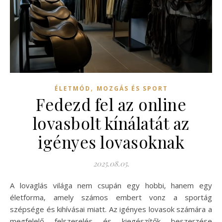
,
ÉLETMÓD
MOZGÁS ÉS SPORT
Fedezd fel az online
lovasbolt kínálatát az
igényes lovasoknak
2025.08.05.
A lovaglás világa nem csupán egy hobbi, hanem egy
életforma, amely számos embert vonz a sportág
szépsége és kihívásai miatt. Az igényes lovasok számára a
megfelelő felszerelés és kiegészítők beszerzése