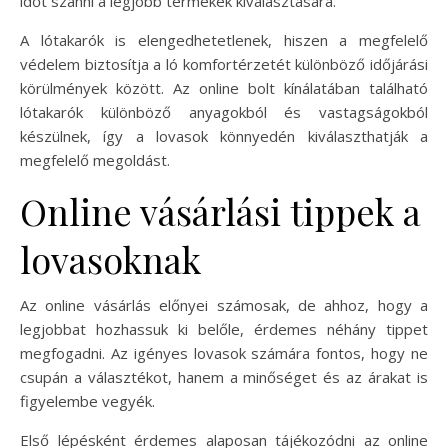
időt szánni a legjobb termékek kiválasztására.
A lótakarók is elengedhetetlenek, hiszen a megfelelő
védelem biztosítja a ló komfortérzetét különböző időjárási
körülmények között. Az online bolt kínálatában található
lótakarók különböző anyagokból és vastagságokból
készülnek, így a lovasok könnyedén kiválaszthatják a
megfelelő megoldást.
Online vásárlási tippek a
lovasoknak
Az online vásárlás előnyei számosak, de ahhoz, hogy a
legjobbat hozhassuk ki belőle, érdemes néhány tippet
megfogadni. Az igényes lovasok számára fontos, hogy ne
csupán a választékot, hanem a minőséget és az árakat is
figyelembe vegyék.
Első lépésként érdemes alaposan tájékozódni az online