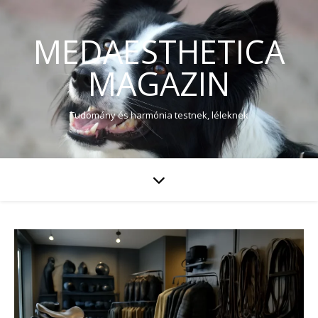
MEDAESTHETICA
MAGAZIN
Tudomány és harmónia testnek, léleknek