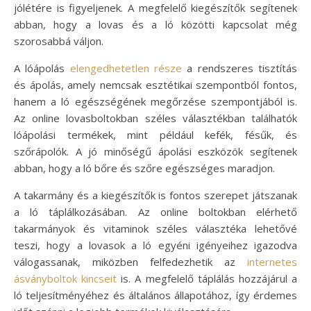
jólétére is figyeljenek. A megfelelő kiegészítők segítenek
abban, hogy a lovas és a ló közötti kapcsolat még
szorosabbá váljon.
A lóápolás
elengedhetetlen része
a rendszeres tisztítás
és ápolás, amely nemcsak esztétikai szempontból fontos,
hanem a ló egészségének megőrzése szempontjából is.
Az online lovasboltokban széles választékban találhatók
lóápolási termékek, mint például kefék, fésűk, és
szőrápolók. A jó minőségű ápolási eszközök segítenek
abban, hogy a ló bőre és szőre egészséges maradjon.
A takarmány és a kiegészítők is fontos szerepet játszanak
a ló táplálkozásában. Az online boltokban elérhető
takarmányok és vitaminok széles választéka lehetővé
teszi, hogy a lovasok a ló egyéni igényeihez igazodva
válogassanak, miközben felfedezhetik az
internetes
ásványboltok kincseit
is. A megfelelő táplálás hozzájárul a
ló teljesítményéhez és általános állapotához, így érdemes