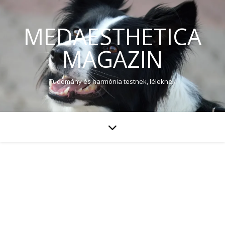
MEDAESTHETICA
MAGAZIN
Tudomány és harmónia testnek, léleknek