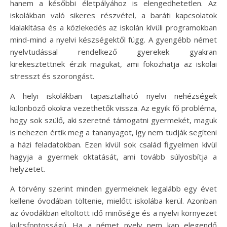
hanem a későbbi életpályához is elengedhetetlen. Az
iskolákban való sikeres részvétel, a baráti kapcsolatok
kialakítása és a közlekedés az iskolán kívüli programokban
mind-mind a nyelvi készségektől függ. A gyengébb német
nyelvtudással rendelkező gyerekek gyakran
kirekesztettnek érzik magukat, ami fokozhatja az iskolai
stresszt és szorongást.
A helyi iskolákban tapasztalható nyelvi nehézségek
különböző okokra vezethetők vissza. Az egyik fő probléma,
hogy sok szülő, aki szeretné támogatni gyermekét, maguk
is nehezen értik meg a tananyagot, így nem tudják segíteni
a házi feladatokban. Ezen kívül sok család figyelmen kívül
hagyja a gyermek oktatását, ami tovább súlyosbítja a
helyzetet.
A törvény szerint minden gyermeknek legalább egy évet
kellene óvodában töltenie, mielőtt iskolába kerül. Azonban
az óvodákban eltöltött idő minősége és a nyelvi környezet
kulcsfontosságú. Ha a német nyelv nem kap elegendő