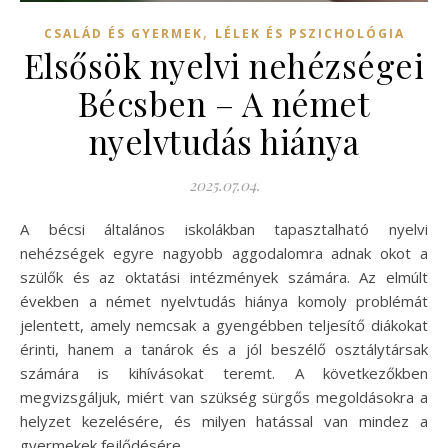
,
CSALÁD ÉS GYERMEK
LÉLEK ÉS PSZICHOLÓGIA
Elsősök nyelvi nehézségei
Bécsben – A német
nyelvtudás hiánya
2025.07.04.
A bécsi általános iskolákban tapasztalható nyelvi
nehézségek egyre nagyobb aggodalomra adnak okot a
szülők és az oktatási intézmények számára. Az elmúlt
években a német nyelvtudás hiánya komoly problémát
jelentett, amely nemcsak a gyengébben teljesítő diákokat
érinti, hanem a tanárok és a jól beszélő osztálytársak
számára is kihívásokat teremt. A következőkben
megvizsgáljuk, miért van szükség sürgős megoldásokra a
helyzet kezelésére, és milyen hatással van mindez a
gyermekek fejlődésére.