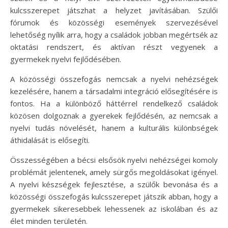
kulcsszerepet játszhat a helyzet javításában. Szülői
fórumok és közösségi események szervezésével
lehetőség nyílik arra, hogy a családok jobban megértsék az
oktatási rendszert, és aktívan részt vegyenek a
gyermekek nyelvi fejlődésében.
A közösségi összefogás nemcsak a nyelvi nehézségek
kezelésére, hanem a társadalmi integráció elősegítésére is
fontos. Ha a különböző háttérrel rendelkező családok
közösen dolgoznak a gyerekek fejlődésén, az nemcsak a
nyelvi tudás növelését, hanem a kulturális különbségek
áthidalását is elősegíti.
Összességében a bécsi elsősök nyelvi nehézségei komoly
problémát jelentenek, amely sürgős megoldásokat igényel.
A nyelvi készségek fejlesztése, a szülők bevonása és a
közösségi összefogás kulcsszerepet játszik abban, hogy a
gyermekek sikeresebbek lehessenek az iskolában és az
élet minden területén.