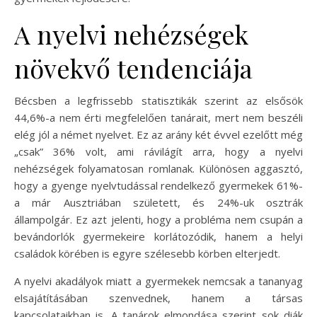
A nyelvi nehézségek
növekvő tendenciája
Bécsben a legfrissebb statisztikák szerint az elsősök
44,6%-a nem érti megfelelően tanárait, mert nem beszéli
elég jól a német nyelvet. Ez az arány két évvel ezelőtt még
„csak” 36% volt, ami rávilágít arra, hogy a nyelvi
nehézségek folyamatosan romlanak. Különösen aggasztó,
hogy a gyenge nyelvtudással rendelkező gyermekek 61%-
a már Ausztriában született, és 24%-uk osztrák
állampolgár. Ez azt jelenti, hogy a probléma nem csupán a
bevándorlók gyermekeire korlátozódik, hanem a helyi
családok körében is egyre szélesebb körben elterjedt.
A nyelvi akadályok miatt a gyermekek nemcsak a tananyag
elsajátításában szenvednek, hanem a társas
kapcsolataikban is. A tanárok elmondása szerint sok diák