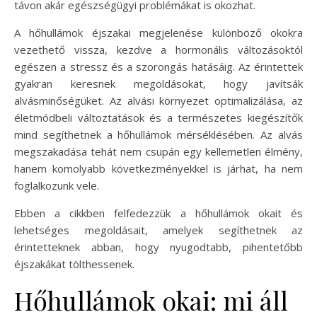
távon akár egészségügyi problémákat is okozhat.
A hőhullámok éjszakai megjelenése különböző okokra
vezethető vissza, kezdve a hormonális változásoktól
egészen a stressz és a szorongás hatásáig. Az érintettek
gyakran keresnek megoldásokat, hogy javítsák
alvásminőségüket. Az alvási környezet optimalizálása, az
életmódbeli változtatások és a természetes kiegészítők
mind segíthetnek a hőhullámok mérséklésében. Az alvás
megszakadása tehát nem csupán egy kellemetlen élmény,
hanem komolyabb következményekkel is járhat, ha nem
foglalkozunk vele.
Ebben a cikkben felfedezzük a hőhullámok okait és
lehetséges megoldásait, amelyek segíthetnek az
érintetteknek abban, hogy nyugodtabb, pihentetőbb
éjszakákat tölthessenek.
Hőhullámok okai: mi áll