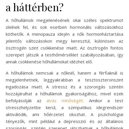
a háttérben?
A hőhullámok megjelenésének okai széles spektrumot
ölelnek fel, és sok esetben hormonális változásokhoz
köthetők. A menopauza idején a nők hormonháztartása
jelentős változásokon megy keresztül, különösen az
ösztrogén szint csökkenése miatt. Az ösztrogén fontos
szerepet játszik a testhőmérséklet szabályozásában, így
annak csökkenése hőhullámokat idézhet elő.
A hőhullámok nemcsak a nőknél, hanem a férfiaknál is
megjelenhetnek, leggyakrabban a tesztoszteronszint
ingadozása miatt. A stressz és a szorongás szintén
hozzájárulhat a hőhullámok gyakoriságához, mivel ezek
befolyásolják az
alvás minőségét
. Amikor a test
stresszhelyzetbe kerül, a szimpatikus idegrendszer
aktiválódik, ami hőérzetet okozhat. A pszichológiai
tényezők, mint például a depresszió és az általános
szorongás, szintén szerepet játszhatnak a hőhullámok