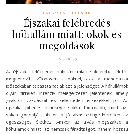
,
EGÉSZSÉG
ÉLETMÓD
Éjszakai felébredés
hőhullám miatt: okok és
megoldások
2025.06.29.
Az éjszakai felébredés hőhullám miatt sok ember életét
megnehezíti, különösen a nőknél, akik a menopauza
időszakában tapasztalhatják ezt a jelenséget. A hőhullámok
olyan hirtelen, intenzív melegérzetet jelentenek, amely
gyakran izzadással és kellemetlen érzésekkel jár. Az
éjszakai pihenés minősége sokkal fontosabb, mint azt
sokan gondolják, hiszen a jó alvás elengedhetetlen az
egészséges élethez. Amikor az alvás megszakad a
hőhullámok miatt, az nemcsak fáradtságot, hanem hosszú