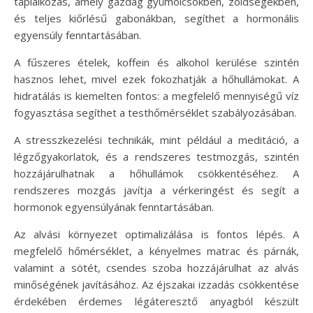
táplálkozás, amely gazdag gyümölcsökben, zöldségekben,
és teljes kiőrlésű gabonákban, segíthet a hormonális
egyensúly fenntartásában.
A fűszeres ételek, koffein és alkohol kerülése szintén
hasznos lehet, mivel ezek fokozhatják a hőhullámokat. A
hidratálás is kiemelten fontos: a megfelelő mennyiségű víz
fogyasztása segíthet a testhőmérséklet szabályozásában.
A stresszkezelési technikák, mint például a meditáció, a
légzőgyakorlatok, és a rendszeres testmozgás, szintén
hozzájárulhatnak a hőhullámok csökkentéséhez. A
rendszeres mozgás javítja a vérkeringést és segít a
hormonok egyensúlyának fenntartásában.
Az alvási környezet optimalizálása is fontos lépés. A
megfelelő hőmérséklet, a kényelmes matrac és párnák,
valamint a sötét, csendes szoba hozzájárulhat az alvás
minőségének javításához. Az éjszakai izzadás csökkentése
érdekében érdemes légáteresztő anyagból készült