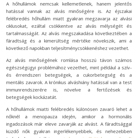
A hőhullámok nemcsak kellemetlenek, hanem jelentős
hatással vannak az alvás minőségére is. Az éjszakai
felébredés hőhullám miatt gyakran megzavarja az alvási
ciklusokat, ezáltal csökkentve az alvás mélységét és
tartalmasságát. Az alvás megszakadása következtében a
fáradtság és a kimerültség mértéke növekszik, ami a
következő napokban teljesítménycsökkenéshez vezethet.
Az alvás minőségének romlása hosszú távon számos
egészségügyi problémához vezethet, mint például a szív-
és érrendszeri betegségek, a cukorbetegség és a
mentális zavarok. A krónikus alváshiány hatással van a test
immunrendszerére is, növelve a fertőzések és
betegségek kockázatát.
A hőhullámok miatti felébredés különösen zavaró lehet a
nőknél a menopauza idején, amikor a hormonális
ingadozások már eleve zavarják az alvást. A fáradtsággal
küzdő nők gyakran ingerlékenyebbek, és nehezebben