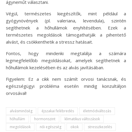
ágyneműt választani.
Végül, természetes kiegészítők, mint például a
gyógynövények (pl. valeriana, levendula), szintén
segíthetnek a hőhullámok enyhítésében. Ezek a
természetes megoldások támogathatják a pihentető
alvást, és csökkenthetik a stressz hatásait.
Fontos, hogy mindenki megtalálja a számára
legmegfelelőbb megoldásokat, amelyek segíthetnek a
hőhullámok kezelésében és az alvás javításában.
Figyelem: Ez a cikk nem számít orvosi tanácsnak, és
egészségügyi probléma esetén mindig konzultáljon
orvosával!
alvásminőség
éjszakai felébredés
életmódváltozás
hőhullám
hormonszint
klimatikus változások
megoldások
női egészség
okok
stresszkezelés