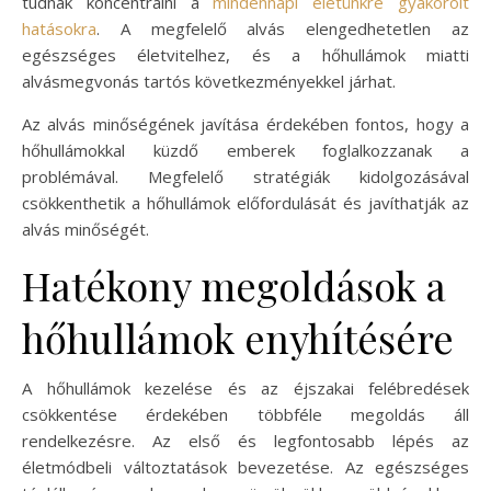
tudnak koncentrálni a
mindennapi életünkre gyakorolt
hatásokra
. A megfelelő alvás elengedhetetlen az
egészséges életvitelhez, és a hőhullámok miatti
alvásmegvonás tartós következményekkel járhat.
Az alvás minőségének javítása érdekében fontos, hogy a
hőhullámokkal küzdő emberek foglalkozzanak a
problémával. Megfelelő stratégiák kidolgozásával
csökkenthetik a hőhullámok előfordulását és javíthatják az
alvás minőségét.
Hatékony megoldások a
hőhullámok enyhítésére
A hőhullámok kezelése és az éjszakai felébredések
csökkentése érdekében többféle megoldás áll
rendelkezésre. Az első és legfontosabb lépés az
életmódbeli változtatások bevezetése. Az egészséges