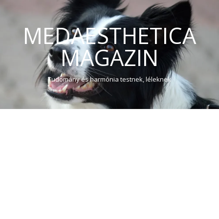
MEDAESTHETICA
MAGAZIN
Tudomány és harmónia testnek, léleknek