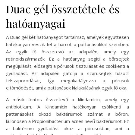
Duac gél összetétele és
hatóanyagai
A Duac gél két hatóanyagot tartalmaz, amelyek együttesen
hatékonyan veszik fel a harcot a pattanásokkal szemben.
Az egyik fő összetevő az adapalén, amely egy
retinoidszármazék. Ez a hatóanyag segíti a bőrsejtek
megújulását, elősegíti a pórusok tisztulását és csökkenti a
gyulladást. Az adapalén gátolja a szarusejtek túlzott
felszaporodását, így megakadályozza a pórusok
eltömődését, ami a pattanások kialakulásának egyik fő oka.
A másik fontos összetevő a klindamicin, amely egy
antibiotikum. A klindamicin hatékonyan csökkenti a
pattanásokat okozó baktériumok számát a bőrön,
különösen a Propionibacterium acnes nevű baktériumot. Ez
a baktérium gyulladást okoz a pórusokban, ami a