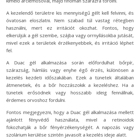
kímélő arclemosóval, majd finoman szárazra törölni.
A kezelendő területre kis mennyiségű gélt kell felvinni, és
óvatosan eloszlatni. Nem szabad túl vastag rétegben
használni, mert ez irritációt okozhat. Fontos, hogy
elkerüljük a gél szembe, szájba vagy orrnyílásokba jutását,
mivel ezek a területek érzékenyebbek, és irritáció léphet
fel.
A Duac gél alkalmazása során előfordulhat bőrpír,
szárazság, hámlás vagy enyhe égő érzés, különösen a
kezelés kezdeti időszakában. Ezek a tünetek általában
átmenetiek, és a bőr hozzászokik a kezeléshez. Ha a
tünetek erősödnek vagy hosszabb ideig fennállnak,
érdemes orvoshoz fordulni.
Fontos megjegyezni, hogy a Duac gél alkalmazása mellett
ajánlott fényvédő használata, mivel a retinoidok
fokozhatják a bőr fényérzékenységét. A napozás vagy
szolárium kerülése szintén javasolt a kezelés ideje alatt.