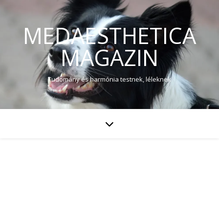
MEDAESTHETICA
MAGAZIN
Tudomány és harmónia testnek, léleknek