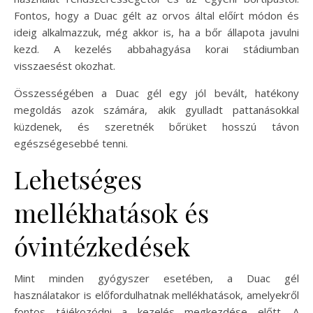
Fontos, hogy a Duac gélt az orvos által előírt módon és
ideig alkalmazzuk, még akkor is, ha a bőr állapota javulni
kezd. A kezelés abbahagyása korai stádiumban
visszaesést okozhat.
Összességében a Duac gél egy jól bevált, hatékony
megoldás azok számára, akik gyulladt pattanásokkal
küzdenek, és szeretnék bőrüket hosszú távon
egészségesebbé tenni.
Lehetséges
mellékhatások és
óvintézkedések
Mint minden gyógyszer esetében, a Duac gél
használatakor is előfordulhatnak mellékhatások, amelyekről
fontos tájékozódni a kezelés megkezdése előtt. A