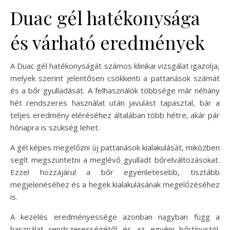
Duac gél hatékonysága
és várható eredmények
A Duac gél hatékonyságát számos klinikai vizsgálat igazolja,
melyek szerint jelentősen csökkenti a pattanások számát
és a bőr gyulladását. A felhasználók többsége már néhány
hét rendszeres használat után javulást tapasztal, bár a
teljes eredmény eléréséhez általában több hétre, akár pár
hónapra is szükség lehet.
A gél képes megelőzni új pattanások kialakulását, miközben
segít megszüntetni a meglévő gyulladt bőrelváltozásokat.
Ezzel hozzájárul a bőr egyenletesebb, tisztább
megjelenéséhez és a hegek kialakulásának megelőzéséhez
is.
A kezelés eredményessége azonban nagyban függ a
használat rendszerességétől és az egyéni bőrtípustól.