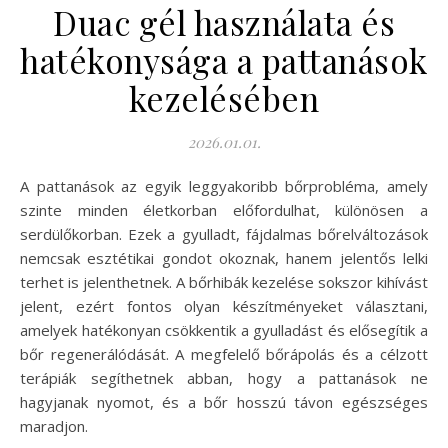
Duac gél használata és
hatékonysága a pattanások
kezelésében
2026.01.01.
A pattanások az egyik leggyakoribb bőrprobléma, amely
szinte minden életkorban előfordulhat, különösen a
serdülőkorban. Ezek a gyulladt, fájdalmas bőrelváltozások
nemcsak esztétikai gondot okoznak, hanem jelentős lelki
terhet is jelenthetnek. A bőrhibák kezelése sokszor kihívást
jelent, ezért fontos olyan készítményeket választani,
amelyek hatékonyan csökkentik a gyulladást és elősegítik a
bőr regenerálódását. A megfelelő bőrápolás és a célzott
terápiák segíthetnek abban, hogy a pattanások ne
hagyjanak nyomot, és a bőr hosszú távon egészséges
maradjon.