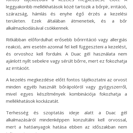
leggyakoribb mellékhatások közé tartozik a bőrpír, irritáció,
szárazság, hámlás és enyhe égő érzés a kezelési
területen. Ezek általában átmenetiek, és a bőr
alkalmazkodásával csökkennek.
Ritkábban előfordulhat erősebb bőrirritáció vagy allergiás
reakció, ami esetén azonnal fel kell függeszteni a kezelést,
és orvoshoz kell fordulni. A Duac gél használata nem
ajánlott nyílt sebekre vagy sérült bőrre, mert ez fokozhatja
az irritációt.
A kezelés megkezdése előtt fontos tájékoztatni az orvost
minden egyéb használt bőrápolóról vagy gyógyszerről,
mivel egyes készítmények kombinációja fokozhatja a
mellékhatások kockázatát.
Terhesség és szoptatás ideje alatt a Duac gél
alkalmazásáról mindenképpen konzultálni kell orvossal,
mert a hatóanyagok hatása ebben az időszakban nem