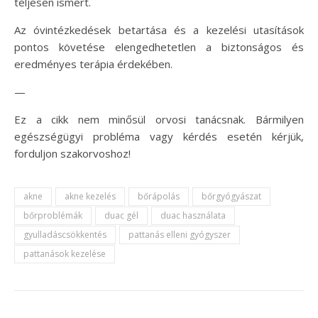
teljesen ismert.
Az óvintézkedések betartása és a kezelési utasítások
pontos követése elengedhetetlen a biztonságos és
eredményes terápia érdekében.
—
Ez a cikk nem minősül orvosi tanácsnak. Bármilyen
egészségügyi probléma vagy kérdés esetén kérjük,
forduljon szakorvoshoz!
akne
akne kezelés
bőrápolás
bőrgyógyászat
bőrproblémák
duac gél
duac használata
gyulladáscsökkentés
pattanás elleni gyógyszer
pattanások kezelése