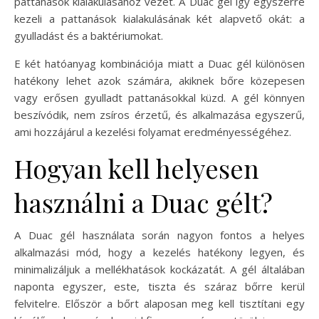
pattanások kialakulásához vezet. A Duac gél így egyszerre
kezeli a pattanások kialakulásának két alapvető okát: a
gyulladást és a baktériumokat.
E két hatóanyag kombinációja miatt a Duac gél különösen
hatékony lehet azok számára, akiknek bőre közepesen
vagy erősen gyulladt pattanásokkal küzd. A gél könnyen
beszívódik, nem zsíros érzetű, és alkalmazása egyszerű,
ami hozzájárul a kezelési folyamat eredményességéhez.
Hogyan kell helyesen
használni a Duac gélt?
A Duac gél használata során nagyon fontos a helyes
alkalmazási mód, hogy a kezelés hatékony legyen, és
minimalizáljuk a mellékhatások kockázatát. A gél általában
naponta egyszer, este, tiszta és száraz bőrre kerül
felvitelre. Először a bőrt alaposan meg kell tisztítani egy