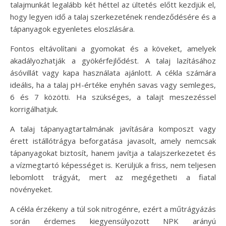
talajmunkát legalább két héttel az ültetés előtt kezdjük el,
hogy legyen idő a talaj szerkezetének rendeződésére és a
tápanyagok egyenletes eloszlására.
Fontos eltávolítani a gyomokat és a köveket, amelyek
akadályozhatják a gyökérfejlődést. A talaj lazításához
ásóvillát vagy kapa használata ajánlott. A cékla számára
ideális, ha a talaj pH-értéke enyhén savas vagy semleges,
6 és 7 közötti. Ha szükséges, a talajt meszezéssel
korrigálhatjuk.
A talaj tápanyagtartalmának javítására komposzt vagy
érett istállótrágya beforgatása javasolt, amely nemcsak
tápanyagokat biztosít, hanem javítja a talajszerkezetet és
a vízmegtartó képességet is. Kerüljük a friss, nem teljesen
lebomlott trágyát, mert az megégetheti a fiatal
növényeket.
A cékla érzékeny a túl sok nitrogénre, ezért a műtrágyázás
során érdemes kiegyensúlyozott NPK arányú