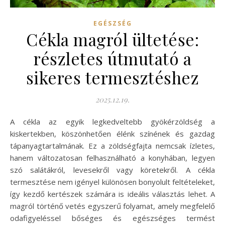
EGÉSZSÉG
Cékla magról ültetése:
részletes útmutató a
sikeres termesztéshez
2025.12.19.
A cékla az egyik legkedveltebb gyökérzöldség a
kiskertekben, köszönhetően élénk színének és gazdag
tápanyagtartalmának. Ez a zöldségfajta nemcsak ízletes,
hanem változatosan felhasználható a konyhában, legyen
szó salátákról, levesekről vagy köretekről. A cékla
termesztése nem igényel különösen bonyolult feltételeket,
így kezdő kertészek számára is ideális választás lehet. A
magról történő vetés egyszerű folyamat, amely megfelelő
odafigyeléssel bőséges és egészséges termést