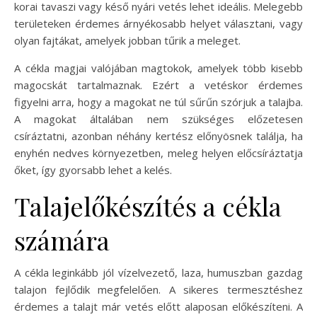
korai tavaszi vagy késő nyári vetés lehet ideális. Melegebb
területeken érdemes árnyékosabb helyet választani, vagy
olyan fajtákat, amelyek jobban tűrik a meleget.
A cékla magjai valójában magtokok, amelyek több kisebb
magocskát tartalmaznak. Ezért a vetéskor érdemes
figyelni arra, hogy a magokat ne túl sűrűn szórjuk a talajba.
A magokat általában nem szükséges előzetesen
csíráztatni, azonban néhány kertész előnyösnek találja, ha
enyhén nedves környezetben, meleg helyen előcsíráztatja
őket, így gyorsabb lehet a kelés.
Talajelőkészítés a cékla
számára
A cékla leginkább jól vízelvezető, laza, humuszban gazdag
talajon fejlődik megfelelően. A sikeres termesztéshez
érdemes a talajt már vetés előtt alaposan előkészíteni. A