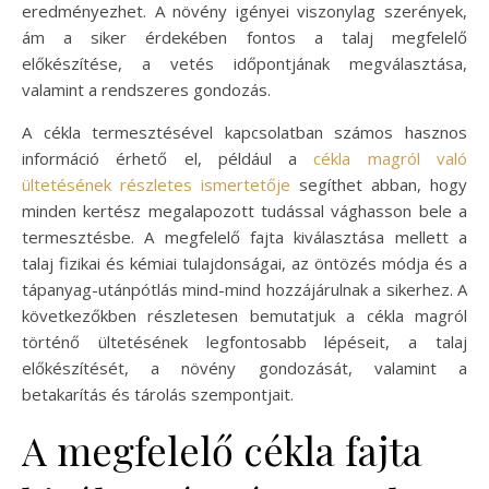
eredményezhet. A növény igényei viszonylag szerények,
ám a siker érdekében fontos a talaj megfelelő
előkészítése, a vetés időpontjának megválasztása,
valamint a rendszeres gondozás.
A cékla termesztésével kapcsolatban számos hasznos
információ érhető el, például a
cékla magról való
ültetésének részletes ismertetője
segíthet abban, hogy
minden kertész megalapozott tudással vághasson bele a
termesztésbe. A megfelelő fajta kiválasztása mellett a
talaj fizikai és kémiai tulajdonságai, az öntözés módja és a
tápanyag-utánpótlás mind-mind hozzájárulnak a sikerhez. A
következőkben részletesen bemutatjuk a cékla magról
történő ültetésének legfontosabb lépéseit, a talaj
előkészítését, a növény gondozását, valamint a
betakarítás és tárolás szempontjait.
A megfelelő cékla fajta