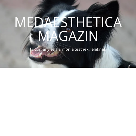
MEDAESTHETICA
MAGAZIN
Tudomány és harmónia testnek, léleknek