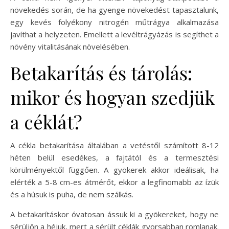
növekedés során, de ha gyenge növekedést tapasztalunk,
egy kevés folyékony nitrogén műtrágya alkalmazása
javíthat a helyzeten. Emellett a levéltrágyázás is segíthet a
növény vitalitásának növelésében.
Betakarítás és tárolás:
mikor és hogyan szedjük
a céklát?
A cékla betakarítása általában a vetéstől számított 8-12
héten belül esedékes, a fajtától és a termesztési
körülményektől függően. A gyökerek akkor ideálisak, ha
elérték a 5-8 cm-es átmérőt, ekkor a legfinomabb az ízük
és a húsuk is puha, de nem szálkás.
A betakarításkor óvatosan ássuk ki a gyökereket, hogy ne
sérüljön a héjuk, mert a sérült céklák gyorsabban romlanak.