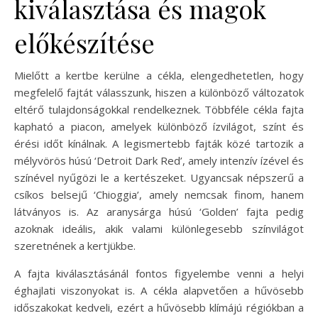
kiválasztása és magok
előkészítése
Mielőtt a kertbe kerülne a cékla, elengedhetetlen, hogy
megfelelő fajtát válasszunk, hiszen a különböző változatok
eltérő tulajdonságokkal rendelkeznek. Többféle cékla fajta
kapható a piacon, amelyek különböző ízvilágot, színt és
érési időt kínálnak. A legismertebb fajták közé tartozik a
mélyvörös húsú ‘Detroit Dark Red’, amely intenzív ízével és
színével nyűgözi le a kertészeket. Ugyancsak népszerű a
csíkos belsejű ‘Chioggia’, amely nemcsak finom, hanem
látványos is. Az aranysárga húsú ‘Golden’ fajta pedig
azoknak ideális, akik valami különlegesebb színvilágot
szeretnének a kertjükbe.
A fajta kiválasztásánál fontos figyelembe venni a helyi
éghajlati viszonyokat is. A cékla alapvetően a hűvösebb
időszakokat kedveli, ezért a hűvösebb klímájú régiókban a