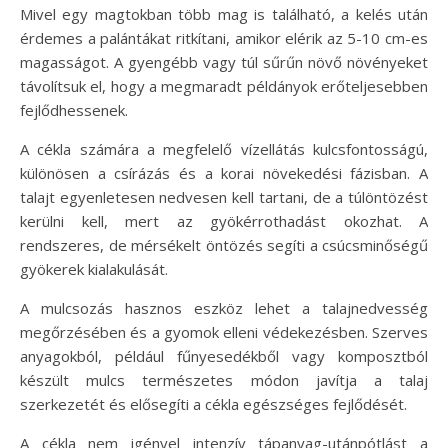
Mivel egy magtokban több mag is található, a kelés után
érdemes a palántákat ritkítani, amikor elérik az 5-10 cm-es
magasságot. A gyengébb vagy túl sűrűn növő növényeket
távolítsuk el, hogy a megmaradt példányok erőteljesebben
fejlődhessenek.
A cékla számára a megfelelő vízellátás kulcsfontosságú,
különösen a csírázás és a korai növekedési fázisban. A
talajt egyenletesen nedvesen kell tartani, de a túlöntözést
kerülni kell, mert az gyökérrothadást okozhat. A
rendszeres, de mérsékelt öntözés segíti a csúcsminőségű
gyökerek kialakulását.
A mulcsozás hasznos eszköz lehet a talajnedvesség
megőrzésében és a gyomok elleni védekezésben. Szerves
anyagokból, például fűnyesedékből vagy komposztból
készült mulcs természetes módon javítja a talaj
szerkezetét és elősegíti a cékla egészséges fejlődését.
A cékla nem igényel intenzív tápanyag-utánpótlást a