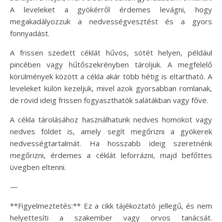
A leveleket a gyökérről érdemes levágni, hogy
megakadályozzuk a nedvességvesztést és a gyors
fonnyadást.
A frissen szedett céklát hűvös, sötét helyen, például
pincében vagy hűtőszekrényben tároljuk. A megfelelő
körülmények között a cékla akár több hétig is eltartható. A
leveleket külön kezeljük, mivel azok gyorsabban romlanak,
de rövid ideig frissen fogyaszthatók salátákban vagy főve.
A cékla tárolásához használhatunk nedves homokot vagy
nedves földet is, amely segít megőrizni a gyökerek
nedvességtartalmát. Ha hosszabb ideig szeretnénk
megőrizni, érdemes a céklát leforrázni, majd befőttes
üvegben eltenni.
—
**Figyelmeztetés:** Ez a cikk tájékoztató jellegű, és nem
helyettesíti a szakember vagy orvos tanácsát.