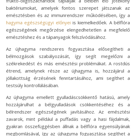
frukto-oligoszacharidok táplálják a bélben élő jótékony
baktériumokat, amelyek fontos szerepet játszanak az
emésztésben és az immunrendszer működésében, így a
hagyma egészségügyi előnyei
is kiemelkedőek. A bélflóra
egészségének megőrzése elengedhetetlen a megfelelő
emésztéshez és a tápanyagok felszívódásához.
Az újhagyma rendszeres fogyasztása elősegítheti a
bélmozgások szabályozását, így segít megelőzni a
székrekedést és más emésztési problémákat. A rostdús
étrend, amelynek része az újhagyma is, hozzájárul a
jóllakottság érzésének fenntartásához, ami segíthet a
testsúly kontrollálásában.
Az újhagyma emellett gyulladáscsökkentő hatású, amely
hozzájárulhat a bélgyulladások csökkentéséhez és a
bélrendszer egészségének javításához. Az emésztési
zavarok, mint például a puffadás vagy a hasi fájdalmak,
gyakran összefüggésben állnak a bélflóra egyensúlyának
megbomlásával, így az újhagyma fogyasztása segíthet a