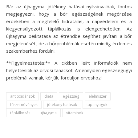
Bár az újhagyma jótékony hatásai nyilvánvalóak, fontos
megjegyezni, hogy a bőr egészségének megőrzése
érdekében a megfelelő hidratálás, a napvédelem és a
kiegyensúlyozott táplálkozás is elengedhetetlen. Az
újhagyma beiktatása az étrendbe segíthet javítani a bőr
megjelenését, de a bőrproblémák esetén mindig érdemes
szakemberhez fordulni.
**Figyelmeztetés:** A cikkben leírt információk nem
helyettesítik az orvosi tanácsot. Amennyiben egészségügyi
problémái vannak, kérjük, forduljon orvoshoz!
antioxidánsok
diéta
egészség
élelmiszer
fűszernövények
jótékony hatások
tápanyagok
táplálkozás
ujhagyma
vitaminok