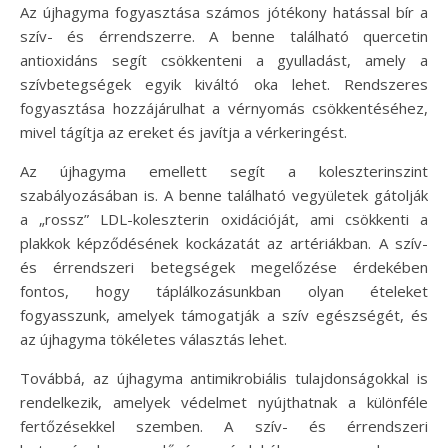
Az újhagyma fogyasztása számos jótékony hatással bír a
szív- és érrendszerre. A benne található quercetin
antioxidáns segít csökkenteni a gyulladást, amely a
szívbetegségek egyik kiváltó oka lehet. Rendszeres
fogyasztása hozzájárulhat a vérnyomás csökkentéséhez,
mivel tágítja az ereket és javítja a vérkeringést.
Az újhagyma emellett segít a koleszterinszint
szabályozásában is. A benne található vegyületek gátolják
a „rossz” LDL-koleszterin oxidációját, ami csökkenti a
plakkok képződésének kockázatát az artériákban. A szív-
és érrendszeri betegségek megelőzése érdekében
fontos, hogy táplálkozásunkban olyan ételeket
fogyasszunk, amelyek támogatják a szív egészségét, és
az újhagyma tökéletes választás lehet.
Továbbá, az újhagyma antimikrobiális tulajdonságokkal is
rendelkezik, amelyek védelmet nyújthatnak a különféle
fertőzésekkel szemben. A szív- és érrendszeri