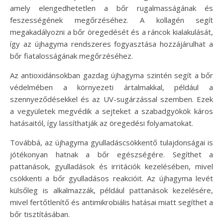
amely elengedhetetlen a bőr rugalmasságának és
feszességének megőrzéséhez. A kollagén segít
megakadályozni a bőr öregedését és a ráncok kialakulását,
így az újhagyma rendszeres fogyasztása hozzájárulhat a
bőr fiatalosságának megőrzéséhez.
Az antioxidánsokban gazdag újhagyma szintén segít a bőr
védelmében a környezeti ártalmakkal, például a
szennyeződésekkel és az UV-sugárzással szemben. Ezek
a vegyületek megvédik a sejteket a szabadgyökök káros
hatásaitól, így lassíthatják az öregedési folyamatokat.
Továbbá, az újhagyma gyulladáscsökkentő tulajdonságai is
jótékonyan hatnak a bőr egészségére. Segíthet a
pattanások, gyulladások és irritációk kezelésében, mivel
csökkenti a bőr gyulladásos reakcióit. Az újhagyma levét
külsőleg is alkalmazzák, például pattanások kezelésére,
mivel fertőtlenítő és antimikrobiális hatásai miatt segíthet a
bőr tisztításában.