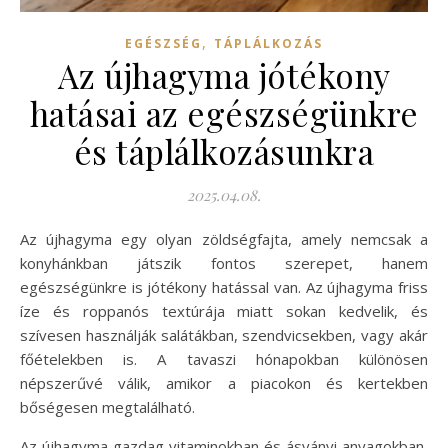
,
EGÉSZSÉG
TÁPLÁLKOZÁS
Az újhagyma jótékony
hatásai az egészségünkre
és táplálkozásunkra
2025.04.08.
Az újhagyma egy olyan zöldségfajta, amely nemcsak a
konyhánkban játszik fontos szerepet, hanem
egészségünkre is jótékony hatással van. Az újhagyma friss
íze és roppanós textúrája miatt sokan kedvelik, és
szívesen használják salátákban, szendvicsekben, vagy akár
főételekben is. A tavaszi hónapokban különösen
népszerűvé válik, amikor a piacokon és kertekben
bőségesen megtalálható.
Az újhagyma gazdag vitaminokban és ásványi anyagokban,