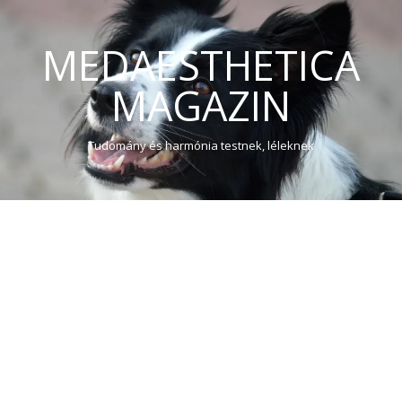
MEDAESTHETICA
MAGAZIN
Tudomány és harmónia testnek, léleknek