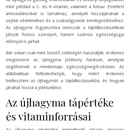
mint például a C- és K-vitamin, valamint a folsav. Emellett
antioxidánsokat is tartalmaz, amelyek hozzájárulnak a
sejtek védelméhez és a szabadgyökök semlegesítéséhez.
Az újhagyma fogyasztása nemcsak a táplálkozásunkban
játszik fontos szerepet, hanem számos egészségügyi
előnnyel is járhat.
Bár sokan csak mint ízesítő zöldséget használják, érdemes
megismerni az újhagyma jótékony hatásait, amelyek
segíthetnek a mindennapi egészségmegőrzésben. Az
alábbiakban felfedezhetjük, hogy miért érdemes
beilleszteni az újhagymát a táplálkozásunkba, és hogyan
járulhat hozzá a jólétünkhöz.
Az újhagyma tápértéke
és vitaminforrásai
Az újhagyma tápértéke kiemelkedő, hiszen alacsony