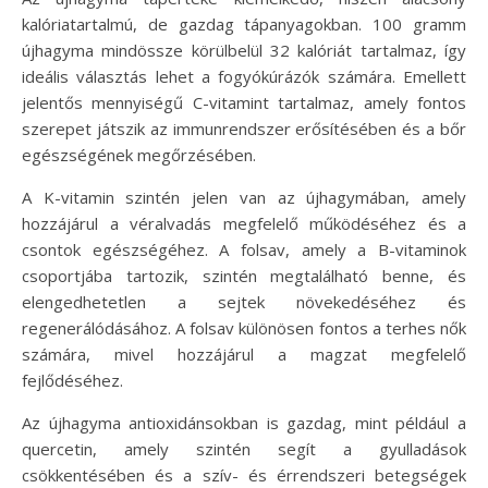
kalóriatartalmú, de gazdag tápanyagokban. 100 gramm
újhagyma mindössze körülbelül 32 kalóriát tartalmaz, így
ideális választás lehet a fogyókúrázók számára. Emellett
jelentős mennyiségű C-vitamint tartalmaz, amely fontos
szerepet játszik az immunrendszer erősítésében és a bőr
egészségének megőrzésében.
A K-vitamin szintén jelen van az újhagymában, amely
hozzájárul a véralvadás megfelelő működéséhez és a
csontok egészségéhez. A folsav, amely a B-vitaminok
csoportjába tartozik, szintén megtalálható benne, és
elengedhetetlen a sejtek növekedéséhez és
regenerálódásához. A folsav különösen fontos a terhes nők
számára, mivel hozzájárul a magzat megfelelő
fejlődéséhez.
Az újhagyma antioxidánsokban is gazdag, mint például a
quercetin, amely szintén segít a gyulladások
csökkentésében és a szív- és érrendszeri betegségek