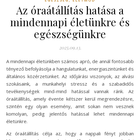
EGÉSZSÉG
ÉLETMÓD
Az óraátállítás hatása a
mindennapi életünkre és
egészségünkre
2025.09.13.
A mindennapi életünkben számos apró, de annál fontosabb
tényező befolyásolja a hangulatunkat, energiaszintünket és
általános közérzetünket. Az időjárási viszonyok, az alvási
szokásaink, a munkahelyi stressz és a szabadidős
tevékenységek mind-mind hatással vannak ránk. Az
óraátállítás, amely évente kétszer kerül megrendezésre,
szintén egy olyan esemény, amit sokan nem vesznek
komolyan, pedig jelentős hatással lehet mindennapi
életünkre.
Az óraátállítás célja az, hogy a nappali fényt jobban