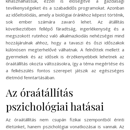
kihasználhassuk, ezzel is elősegítve a gazdasági
tevékenységeket és a szabadidős programokat. Azonban
az időeltolódás, amely a biológiai óránkhoz képest történik,
sok ember számára zavaró lehet. Az átállítás
következtében fellépő fáradtság, ingerlékenység és a
megszokott rutinhoz való alkalmazkodás nehézségei mind
hozzájárulnak ahhoz, hogy a tavaszi és őszi időszakok
különösen megterhelővé válhatnak. A felnőttek mellett a
gyermekek és az idősek is érzékenyebbek lehetnek az
óraátállítás okozta változásokra, így a téma megértése és
a felkészülés fontos szerepet játszik az egészséges
életmód fenntartásában.
Az óraátállítás
pszichológiai hatásai
Az óraátállítás nem csupán fizikai szempontból érinti
életünket, hanem pszichológiai vonatkozásai is vannak. Az