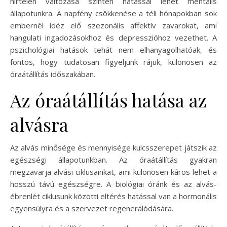
hirtelen változása szintén hatással lehet mentális
állapotunkra. A napfény csökkenése a téli hónapokban sok
embernél idéz elő szezonális affektív zavarokat, ami
hangulati ingadozásokhoz és depresszióhoz vezethet. A
pszichológiai hatások tehát nem elhanyagolhatóak, és
fontos, hogy tudatosan figyeljünk rájuk, különösen az
óraátállítás időszakában.
Az óraátállítás hatása az
alvásra
Az alvás minősége és mennyisége kulcsszerepet játszik az
egészségi állapotunkban. Az óraátállítás gyakran
megzavarja alvási ciklusainkat, ami különösen káros lehet a
hosszú távú egészségre. A biológiai óránk és az alvás-
ébrenlét ciklusunk közötti eltérés hatással van a hormonális
egyensúlyra és a szervezet regenerálódására.