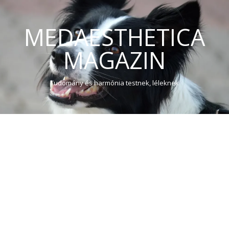
MEDAESTHETICA
MAGAZIN
Tudomány és harmónia testnek, léleknek