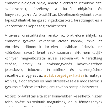
emberek biológiai órája, amely a cirkadián ritmusok által
szabályozott, érzékeny a külső időjárási és
fényviszonyokra. Az óraátállítás következményeként sokan
tapasztalhatnak hangulati ingadozásokat, fáradtságot és a
koncentrációs képesség csökkenését.
A tavaszi óraátállításkor, amikor az órát előre állítjuk, az
emberek gyakran kevesebb alvást kapnak, mivel az
ébredési időpontjuk hirtelen korábban érkezik. Ez
különösen zavaró lehet azok számára, akik nem tudják
könnyen megváltoztatni alvási szokásaikat. A fáradtság
érzése, amely az alvásmegvonás következtében
jelentkezik, fokozott irritációhoz és szorongáshoz
vezethet, ahogy azt az
alvásbetegségek hatása
is mutatja.
Az ivás, a dohányzás és más stresszkezelési módszerek is
gyakran előtérbe kerülnek, ami tovább rontja a helyzetet.
Az őszi óraátállítás általában könnyebben kezelhető, hiszen
több alvást biztosítunk magunknak, de a fényviszonyok