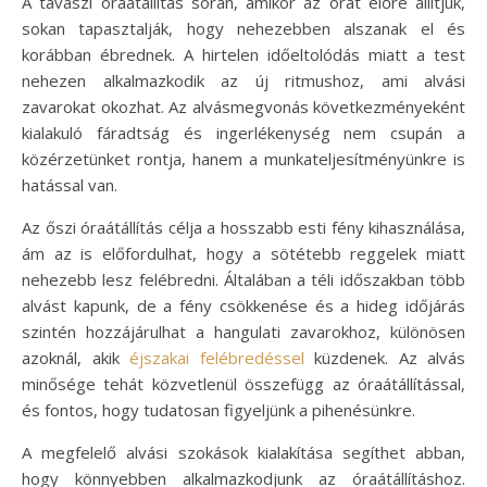
A tavaszi óraátállítás során, amikor az órát előre állítjuk,
sokan tapasztalják, hogy nehezebben alszanak el és
korábban ébrednek. A hirtelen időeltolódás miatt a test
nehezen alkalmazkodik az új ritmushoz, ami alvási
zavarokat okozhat. Az alvásmegvonás következményeként
kialakuló fáradtság és ingerlékenység nem csupán a
közérzetünket rontja, hanem a munkateljesítményünkre is
hatással van.
Az őszi óraátállítás célja a hosszabb esti fény kihasználása,
ám az is előfordulhat, hogy a sötétebb reggelek miatt
nehezebb lesz felébredni. Általában a téli időszakban több
alvást kapunk, de a fény csökkenése és a hideg időjárás
szintén hozzájárulhat a hangulati zavarokhoz, különösen
azoknál, akik
éjszakai felébredéssel
küzdenek. Az alvás
minősége tehát közvetlenül összefügg az óraátállítással,
és fontos, hogy tudatosan figyeljünk a pihenésünkre.
A megfelelő alvási szokások kialakítása segíthet abban,
hogy könnyebben alkalmazkodjunk az óraátállításhoz.