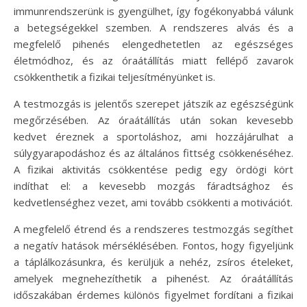
immunrendszerünk is gyengülhet, így fogékonyabbá válunk
a betegségekkel szemben. A rendszeres alvás és a
megfelelő pihenés elengedhetetlen az egészséges
életmódhoz, és az óraátállítás miatt fellépő zavarok
csökkenthetik a fizikai teljesítményünket is.
A testmozgás is jelentős szerepet játszik az egészségünk
megőrzésében. Az óraátállítás után sokan kevesebb
kedvet éreznek a sportoláshoz, ami hozzájárulhat a
súlygyarapodáshoz és az általános fittség csökkenéséhez.
A fizikai aktivitás csökkentése pedig egy ördögi kört
indíthat el: a kevesebb mozgás fáradtsághoz és
kedvetlenséghez vezet, ami tovább csökkenti a motivációt.
A megfelelő étrend és a rendszeres testmozgás segíthet
a negatív hatások mérséklésében. Fontos, hogy figyeljünk
a táplálkozásunkra, és kerüljük a nehéz, zsíros ételeket,
amelyek megnehezíthetik a pihenést. Az óraátállítás
időszakában érdemes különös figyelmet fordítani a fizikai