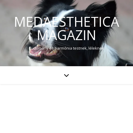
MEDAESTHETICA
MAGAZIN
Tudomány és harmónia testnek, léleknek