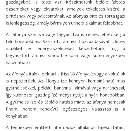
gazdagabbá is teszi azt. Készíthetünk belőle ízletes
dzsemeket vagy lekvárokat, amelyek tökéletes kísérői a
pirítósnak vagy palacsintának. Az áfonyás pite és torta igazi
különlegesség, amely bármilyen ünnepi alkalmat feldobhat.
Az áfonya szárítva vagy fagyasztva is remek lehetőség a
téli hónapokban. Szárított áfonya hozzáadásával ízletes
müzliket és energiaszeleteket készíthetünk, míg a
fagyasztott áfonya smoothie-kban vagy süteményekben
használható.
Az áfonyás italok, például a frissítő áfonyalé vagy a koktélok
is népszerűek. Az áfonya íze könnyen kombinálható más
gyümölcsökkel, például banánnal, almával vagy narancssal,
így különösen gazdag ízélményt nyújt a nyári hónapokban.
A gyümölcs íze és tápláló hatása miatt az áfonya nemcsak
finom, hanem rendkívül egészséges választás is a
konyhában.
A fentiekben említett információk általános tájékoztatást