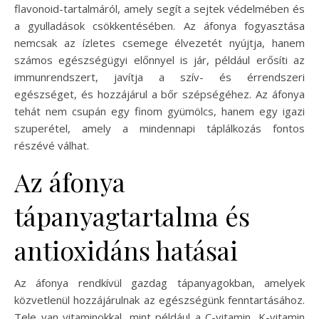
flavonoid-tartalmáról, amely segít a sejtek védelmében és
a gyulladások csökkentésében. Az áfonya fogyasztása
nemcsak az ízletes csemege élvezetét nyújtja, hanem
számos egészségügyi előnnyel is jár, például erősíti az
immunrendszert, javítja a szív- és érrendszeri
egészséget, és hozzájárul a bőr szépségéhez. Az áfonya
tehát nem csupán egy finom gyümölcs, hanem egy igazi
szuperétel, amely a mindennapi táplálkozás fontos
részévé válhat.
Az áfonya
tápanyagtartalma és
antioxidáns hatásai
Az áfonya rendkívül gazdag tápanyagokban, amelyek
közvetlenül hozzájárulnak az egészségünk fenntartásához.
Tele van vitaminokkal, mint például a C-vitamin, K-vitamin