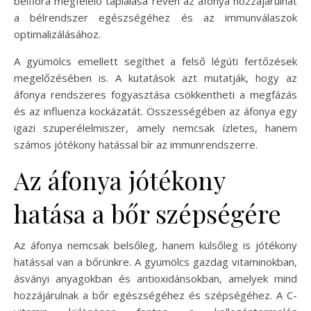
bélflóra megfelelő táplálása révén az áfonya hozzájárulhat
a bélrendszer egészségéhez és az immunválaszok
optimalizálásához.
A gyümölcs emellett segíthet a felső légúti fertőzések
megelőzésében is. A kutatások azt mutatják, hogy az
áfonya rendszeres fogyasztása csökkentheti a megfázás
és az influenza kockázatát. Összességében az áfonya egy
igazi szuperélelmiszer, amely nemcsak ízletes, hanem
számos jótékony hatással bír az immunrendszerre.
Az áfonya jótékony
hatása a bőr szépségére
Az áfonya nemcsak belsőleg, hanem külsőleg is jótékony
hatással van a bőrünkre. A gyümölcs gazdag vitaminokban,
ásványi anyagokban és antioxidánsokban, amelyek mind
hozzájárulnak a bőr egészségéhez és szépségéhez. A C-