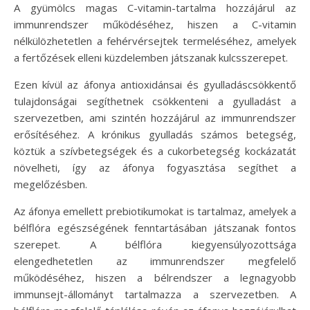
A gyümölcs magas C-vitamin-tartalma hozzájárul az
immunrendszer működéséhez, hiszen a C-vitamin
nélkülözhetetlen a fehérvérsejtek termeléséhez, amelyek
a fertőzések elleni küzdelemben játszanak kulcsszerepet.
Ezen kívül az áfonya antioxidánsai és gyulladáscsökkentő
tulajdonságai segíthetnek csökkenteni a gyulladást a
szervezetben, ami szintén hozzájárul az immunrendszer
erősítéséhez. A krónikus gyulladás számos betegség,
köztük a szívbetegségek és a cukorbetegség kockázatát
növelheti, így az áfonya fogyasztása segíthet a
megelőzésben.
Az áfonya emellett prebiotikumokat is tartalmaz, amelyek a
bélflóra egészségének fenntartásában játszanak fontos
szerepet. A bélflóra kiegyensúlyozottsága
elengedhetetlen az immunrendszer megfelelő
működéséhez, hiszen a bélrendszer a legnagyobb
immunsejt-állományt tartalmazza a szervezetben. A