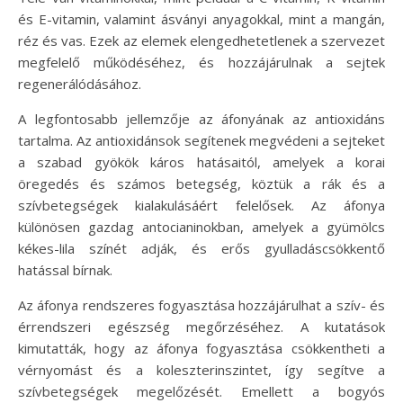
és E-vitamin, valamint ásványi anyagokkal, mint a mangán,
réz és vas. Ezek az elemek elengedhetetlenek a szervezet
megfelelő működéséhez, és hozzájárulnak a sejtek
regenerálódásához.
A legfontosabb jellemzője az áfonyának az antioxidáns
tartalma. Az antioxidánsok segítenek megvédeni a sejteket
a szabad gyökök káros hatásaitól, amelyek a korai
öregedés és számos betegség, köztük a rák és a
szívbetegségek kialakulásáért felelősek. Az áfonya
különösen gazdag antocianinokban, amelyek a gyümölcs
kékes-lila színét adják, és erős gyulladáscsökkentő
hatással bírnak.
Az áfonya rendszeres fogyasztása hozzájárulhat a szív- és
érrendszeri egészség megőrzéséhez. A kutatások
kimutatták, hogy az áfonya fogyasztása csökkentheti a
vérnyomást és a koleszterinszintet, így segítve a
szívbetegségek megelőzését. Emellett a bogyós