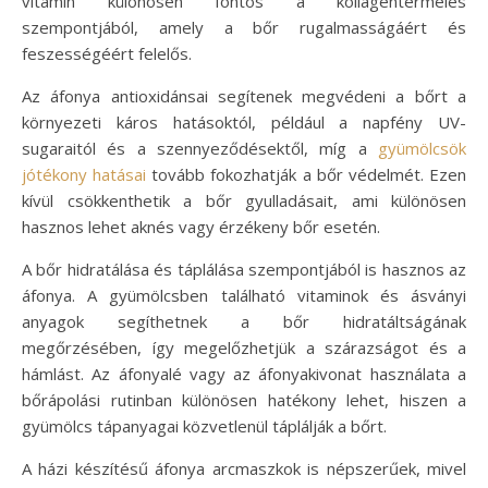
vitamin különösen fontos a kollagéntermelés
szempontjából, amely a bőr rugalmasságáért és
feszességéért felelős.
Az áfonya antioxidánsai segítenek megvédeni a bőrt a
környezeti káros hatásoktól, például a napfény UV-
sugaraitól és a szennyeződésektől, míg a
gyümölcsök
jótékony hatásai
tovább fokozhatják a bőr védelmét. Ezen
kívül csökkenthetik a bőr gyulladásait, ami különösen
hasznos lehet aknés vagy érzékeny bőr esetén.
A bőr hidratálása és táplálása szempontjából is hasznos az
áfonya. A gyümölcsben található vitaminok és ásványi
anyagok segíthetnek a bőr hidratáltságának
megőrzésében, így megelőzhetjük a szárazságot és a
hámlást. Az áfonyalé vagy az áfonyakivonat használata a
bőrápolási rutinban különösen hatékony lehet, hiszen a
gyümölcs tápanyagai közvetlenül táplálják a bőrt.
A házi készítésű áfonya arcmaszkok is népszerűek, mivel