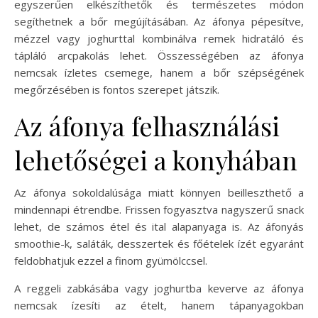
egyszerűen elkészíthetők és természetes módon
segíthetnek a bőr megújításában. Az áfonya pépesítve,
mézzel vagy joghurttal kombinálva remek hidratáló és
tápláló arcpakolás lehet. Összességében az áfonya
nemcsak ízletes csemege, hanem a bőr szépségének
megőrzésében is fontos szerepet játszik.
Az áfonya felhasználási
lehetőségei a konyhában
Az áfonya sokoldalúsága miatt könnyen beilleszthető a
mindennapi étrendbe. Frissen fogyasztva nagyszerű snack
lehet, de számos étel és ital alapanyaga is. Az áfonyás
smoothie-k, saláták, desszertek és főételek ízét egyaránt
feldobhatjuk ezzel a finom gyümölccsel.
A reggeli zabkásába vagy joghurtba keverve az áfonya
nemcsak ízesíti az ételt, hanem tápanyagokban