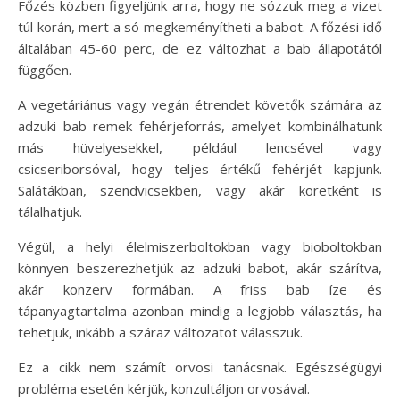
Főzés közben figyeljünk arra, hogy ne sózzuk meg a vizet
túl korán, mert a só megkeményítheti a babot. A főzési idő
általában 45-60 perc, de ez változhat a bab állapotától
függően.
A vegetáriánus vagy vegán étrendet követők számára az
adzuki bab remek fehérjeforrás, amelyet kombinálhatunk
más hüvelyesekkel, például lencsével vagy
csicseriborsóval, hogy teljes értékű fehérjét kapjunk.
Salátákban, szendvicsekben, vagy akár köretként is
tálalhatjuk.
Végül, a helyi élelmiszerboltokban vagy bioboltokban
könnyen beszerezhetjük az adzuki babot, akár szárítva,
akár konzerv formában. A friss bab íze és
tápanyagtartalma azonban mindig a legjobb választás, ha
tehetjük, inkább a száraz változatot válasszuk.
Ez a cikk nem számít orvosi tanácsnak. Egészségügyi
probléma esetén kérjük, konzultáljon orvosával.