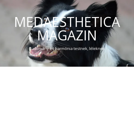
MEDAESTHETICA
MAGAZIN
Tudomány és harmónia testnek, léleknek