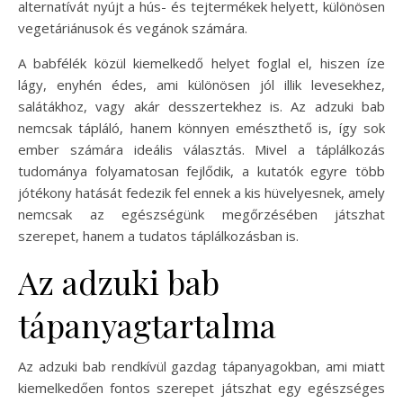
alternatívát nyújt a hús- és tejtermékek helyett, különösen
vegetáriánusok és vegánok számára.
A babfélék közül kiemelkedő helyet foglal el, hiszen íze
lágy, enyhén édes, ami különösen jól illik levesekhez,
salátákhoz, vagy akár desszertekhez is. Az adzuki bab
nemcsak tápláló, hanem könnyen emészthető is, így sok
ember számára ideális választás. Mivel a táplálkozás
tudománya folyamatosan fejlődik, a kutatók egyre több
jótékony hatását fedezik fel ennek a kis hüvelyesnek, amely
nemcsak az egészségünk megőrzésében játszhat
szerepet, hanem a tudatos táplálkozásban is.
Az adzuki bab
tápanyagtartalma
Az adzuki bab rendkívül gazdag tápanyagokban, ami miatt
kiemelkedően fontos szerepet játszhat egy egészséges