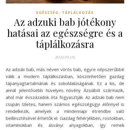
,
EGÉSZSÉG
TÁPLÁLKOZÁS
Az adzuki bab jótékony
hatásai az egészségre és a
táplálkozásra
2025.01.05.
Az adzuki bab, más néven vörös bab, egyre népszerűbbé
válik a modern táplálkozásban, köszönhetően gazdag
tápanyagtartalmának és sokoldalúságának. Ez a kis, de
annál jelentősebb hüvelyes növény Ázsiából származik,
ahol már évszázadok óta fogyasztják. Az adzuki bab nem
csupán ízletes, hanem számos egészségügyi előnnyel is
rendelkezik, amelyek a mindennapi étrendbe való
beillesztésével érhetők el. Gazdag fehérjékben, rostokban,
vitaminokban és ásványi anyagokban, így remek