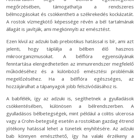
megőrzésében, támogathatja a rendszeres
bélmozgásokat és csökkentheti a székrekedés kockázatát.
A rostok vízmegkötő képessége révén a bél tartalmának
állagát is javítják, ami megkönnyíti az emésztést.
Ezen kívül az adzuki bab prebiotikus hatással is bír, ami azt
jelenti, hogy táplálja a bélben élő hasznos
mikroorganizmusokat. A bélflóra egyensúlyának
fenntartása elengedhetetlen az immunrendszer megfelelő
működéséhez és a különböző emésztési problémák
megelőzéséhez. Ha a bélflóra egészséges, az
hozzájárulhat a tápanyagok jobb felszívódásához is.
A babfélék, így az adzuki is, segíthetnek a gyulladások
csökkentésében, különösen a bélrendszerben. A
gyulladásos bélbetegségek, mint például a colitis ulcerosa
vagy a Crohn-betegség esetén a rostokban gazdag étrend
jótékony hatással lehet a tünetek enyhítésére. Az adzuki
bab könnyen emészthető, így ha valaki érzékeny a