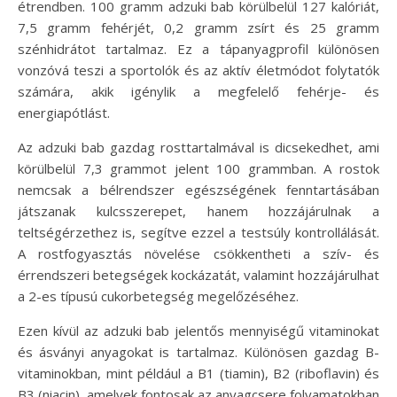
étrendben. 100 gramm adzuki bab körülbelül 127 kalóriát,
7,5 gramm fehérjét, 0,2 gramm zsírt és 25 gramm
szénhidrátot tartalmaz. Ez a tápanyagprofil különösen
vonzóvá teszi a sportolók és az aktív életmódot folytatók
számára, akik igénylik a megfelelő fehérje- és
energiapótlást.
Az adzuki bab gazdag rosttartalmával is dicsekedhet, ami
körülbelül 7,3 grammot jelent 100 grammban. A rostok
nemcsak a bélrendszer egészségének fenntartásában
játszanak kulcsszerepet, hanem hozzájárulnak a
teltségérzethez is, segítve ezzel a testsúly kontrollálását.
A rostfogyasztás növelése csökkentheti a szív- és
érrendszeri betegségek kockázatát, valamint hozzájárulhat
a 2-es típusú cukorbetegség megelőzéséhez.
Ezen kívül az adzuki bab jelentős mennyiségű vitaminokat
és ásványi anyagokat is tartalmaz. Különösen gazdag B-
vitaminokban, mint például a B1 (tiamin), B2 (riboflavin) és
B3 (niacin), amelyek fontosak az anyagcsere folyamatokban