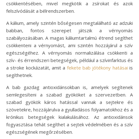
csökkentésében, mivel megkötik a zsírokat és azok
felszívódását a bélrendszerben.
A kálium, amely szintén bőségesen megtalálható az adzuki
babban, fontos szerepet játszik a vérnyomás
szabályozásában. A magas káliumtartalmú étrend segíthet
csökkenteni a vérnyomást, ami szintén hozzájárul a szív
egészségéhez. A vérnyomás normalizálása csökkenti a
szív- és érrendszeri betegségek, például a szívinfarktus és
a stroke kockázatát, amit a
fekete bab jótékony hatásai
is
segíthetnek.
A bab gazdag antioxidánsokban is, amelyek segítenek
semlegesíteni a szabad gyököket a szervezetben. A
szabad gyökök káros hatással vannak a sejtekre és
szövetekre, hozzájárulva a gyulladásos folyamatokhoz és a
krónikus betegségek kialakulásához. Az antioxidánsok
fogyasztása tehát segíthet a sejtek védelmében és a szív
egészségének megőrzésében.