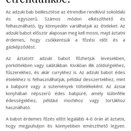
Az adzuki bab beillesztése az étrendbe rendkívül sokoldalú
és egyszerű. Számos módon elkészíthető és
felhasználható, így könnyedén variálhatjuk az ételeket. Az
adzuki babot először alaposan meg kell mosni, majd áztatni
érdemes, hogy csökkentsük a főzési időt és a
gázképződést.
Az áztatott adzuki babot főzhetjük levesekben,
pörköltekben vagy salátákban. Kiválóan illik zöldségekhez,
fűszerekhez, és akár currykhez is. Az adzuki babot édes
ételekhez is felhasználhatjuk, például desszertekhez, mint
a babpüré vagy a sütemények töltelékeként. Az ázsiai
konyhában népszerű édes babpüré, amely különféle
édességekhez, például mochihoz vagy tortákhoz
használható.
A babot érdemes főzés előtt legalább 4-6 órán át áztatni,
hogy megpuhuljon és könnyebben emészthető legyen.