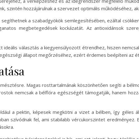
seréjéhez, a vérképzéshez és az idegrendszer megfelelő működé
ink, szintén hozzájárulnak a szervezet optimális működéséhez, a
k segíthetnek a szabadgyökök semlegesítésében, ezáltal csökken
daganatos megbetegedések kockázatát. Az antioxidánsok szere
t ideális választás a kiegyensúlyozott étrendhez, hiszen nemcsa
 egészségi állapot megőrzéséhez, ezért érdemes beépíteni az é
atása
 emésztésre. Magas rosttartalmának köszönhetően segíti a bélm
ostok nemcsak a bélflóra egészségét támogatják, hanem hozzáj
ldául a pektin, képesek megkötni a vizet a bélben, így géles á
ban szívódnak fel, ami stabilabb vércukorszintet eredményez.
ásokra.