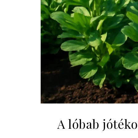
A lóbab jótéko