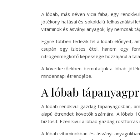
A lóbab, más néven Vicia faba, egy rendkívül
jótékony hatásai és sokoldalú felhasználási 
vitaminok és ásványi anyagok, így nemcsak tá
Egyre többen fedezik fel a lóbab előnyeit, a
csupán egy ízletes étel, hanem egy fennt
nitrogénmegkötő képessége hozzájárul a tala
A következőekben bemutatjuk a lóbab jótéko
mindennapi étrendjébe.
A lóbab tápanyagpro
A lóbab rendkívül gazdag tápanyagokban, am
alapú étrendet követők számára. A lóbab 10
biztosít. Ezen kívül a lóbab gazdag rostforrás
A lóbab vitaminokban és ásványi anyagokban i