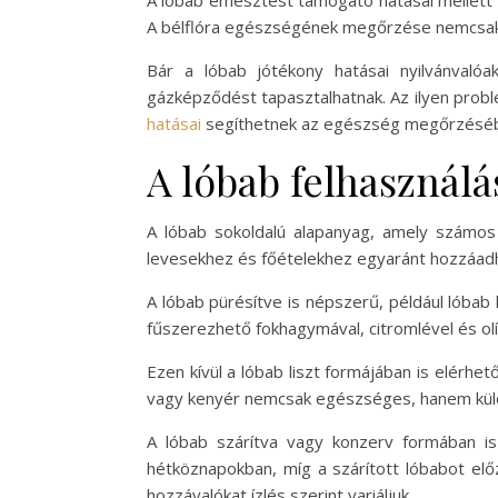
A lóbab emésztést támogató hatásai mellett pre
A bélflóra egészségének megőrzése nemcsak 
Bár a lóbab jótékony hatásai nyilvánval
gázképződést tapasztalhatnak. Az ilyen prob
hatásai
segíthetnek az egészség megőrzésébe
A lóbab felhasználá
A lóbab sokoldalú alapanyag, amely számos é
levesekhez és főételekhez egyaránt hozzáadha
A lóbab pürésítve is népszerű, például lóbab
fűszerezhető fokhagymával, citromlével és olí
Ezen kívül a lóbab liszt formájában is elérhe
vagy kenyér nemcsak egészséges, hanem külön
A lóbab szárítva vagy konzerv formában is
hétköznapokban, míg a szárított lóbabot elő
hozzávalókat ízlés szerint variáljuk.