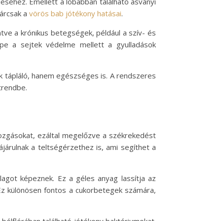
séhez. Emellett a lóbabban található ásványi
kárcsak a
vörös bab jótékony hatásai
.
tve a krónikus betegségek, például a szív- és
pe a sejtek védelme mellett a gyulladások
k tápláló, hanem egészséges is. A rendszeres
trendbe.
ozgásokat, ezáltal megelőzve a székrekedést
árulnak a teltségérzethez is, ami segíthet a
llagot képeznek. Ez a géles anyag lassítja az
 Ez különösen fontos a cukorbetegek számára,