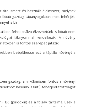
or óta ismert és használt élelmiszer, melynek
 A lóbab gazdag tápanyagokban, mint fehérjék,
yel is bír.
átákban felhasználva élvezhetünk. A lóbab nem
kológiai lábnyommal rendelkezik. A növény
tokban is fontos szerepet játszik.
nyebben beépíthesse ezt a tápláló növényt a
kben gazdag, ami különösen fontos a növényi
úsokhoz hasonló szintű fehérjeellátottságot
, B6 (piridoxin) és a folsav tartalma. Ezek a