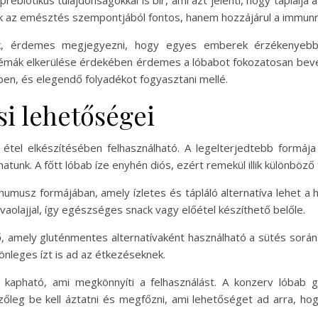
biotikus tulajdonságokkal is bír, ami azt jelenti, hogy táplálja 
az emésztés szempontjából fontos, hanem hozzájárul a immunre
óak, érdemes megjegyezni, hogy egyes emberek érzékenyebbe
lémák elkerülése érdekében érdemes a lóbabot fokozatosan beve
n, és elegendő folyadékot fogyasztani mellé.
si lehetőségei
tel elkészítésében felhasználható. A legelterjedtebb formája
tunk. A főtt lóbab íze enyhén diós, ezért remekül illik különböz
 humusz formájában, amely ízletes és tápláló alternatíva lehet
vaolajjal, így egészséges snack vagy előétel készíthető belőle.
tő, amely gluténmentes alternatívaként használható a sütés során.
leges ízt is ad az étkezéseknek.
 kapható, ami megkönnyíti a felhasználást. A konzerv lóbab
zőleg be kell áztatni és megfőzni, ami lehetőséget ad arra, ho