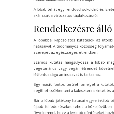
A lóbab tehát egy rendkívül sokoldalú és ízle
akár csak a változatos táplálkozásról.
Rendelkezésre álló
A lóbabbal kapcsolatos kutatások az utóbb
hatásaival. A tudományos közösség folyamato
szerepét az egészséges étrendben.
Számos kutatás hangsúlyozza a lóbab maga
vegetáriánus vagy vegán étrendet követnek,
létfontosságú aminosavat is tartalmaz.
Egy másik fontos terület, amelyet a kutatók
segíthet csökkenteni a koleszterinszintet és
Bár a lóbab jótékony hatásai egyre inkább b
újabb felfedezéseket tehet a közeljövőben.
figyelemmel, hogy a legjobb döntéseket hoz