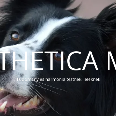
THETICA 
Tudomány és harmónia testnek, léleknek