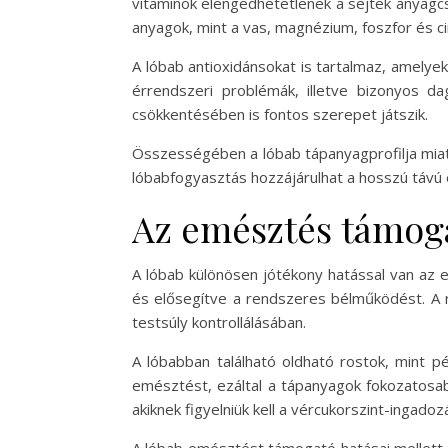
vitaminok elengedhetetlenek a sejtek anyagc
anyagok, mint a vas, magnézium, foszfor és c
A lóbab antioxidánsokat is tartalmaz, amelye
érrendszeri problémák, illetve bizonyos 
csökkentésében is fontos szerepet játszik.
Összességében a lóbab tápanyagprofilja miat
lóbabfogyasztás hozzájárulhat a hosszú távú
Az emésztés támog
A lóbab különösen jótékony hatással van az
és elősegítve a rendszeres bélműködést. A r
testsúly kontrollálásában.
A lóbabban található oldható rostok, mint pé
emésztést, ezáltal a tápanyagok fokozatosab
akiknek figyelniük kell a vércukorszint-ingadoz