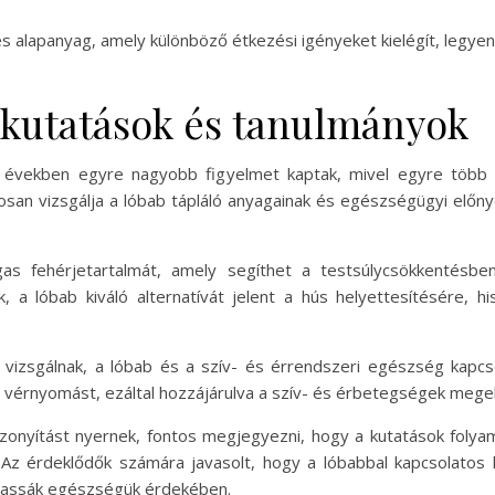
tes alapanyag, amely különböző étkezési igényeket kielégít, legy
 kutatások és tanulmányok
i években egyre nagyobb figyelmet kaptak, mivel egyre több t
san vizsgálja a lóbab tápláló anyagainak és egészségügyi előny
s fehérjetartalmát, amely segíthet a testsúlycsökkentésbe
 a lóbab kiváló alternatívát jelent a hús helyettesítésére, 
 vizsgálnak, a lóbab és a szív- és érrendszeri egészség kapcso
 a vérnyomást, ezáltal hozzájárulva a szív- és érbetegségek meg
izonyítást nyernek, fontos megjegyezni, hogy a kutatások fol
 Az érdeklődők számára javasolt, hogy a lóbabbal kapcsolatos
hassák egészségük érdekében.