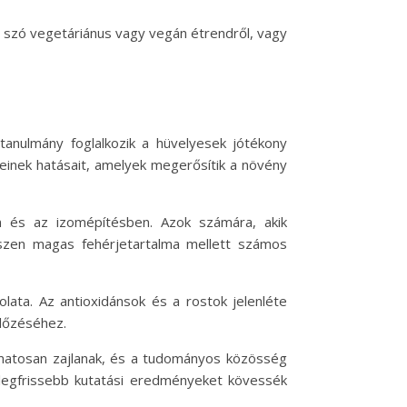
en szó vegetáriánus vagy vegán étrendről, vagy
anulmány foglalkozik a hüvelyesek jótékony
einek hatásait, amelyek megerősítik a növény
n és az izomépítésben. Azok számára, akik
hiszen magas fehérjetartalma mellett számos
lata. Az antioxidánsok és a rostok jelenléte
előzéséhez.
yamatosan zajlanak, és a tudományos közösség
 legfrissebb kutatási eredményeket kövessék