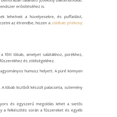
a bélflórában található jótékony baktériumokat.
ndszer erősítéséhez is.
k lehetnek a hüvelyesekre, és puffadást,
zetni az étrendbe, hiszen a
zöldbab jótékony
 a főtt lóbab, amelyet salátákhoz, pürékhez,
ő fűszerekhez és zöldségekhez.
 a hagyományos humusz helyett. A püré könnyen
 A lóbab lisztből készült palacsinta, sütemény
 gyors és egyszerű megoldás lehet a sietős
gy a felkészítés során a fűszereket és egyéb