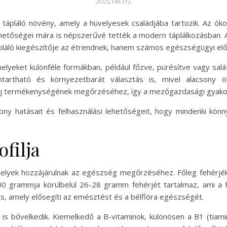
2025.06.03.
 tápláló növény, amely a hüvelyesek családjába tartozik. Az ók
lehetőségei mára is népszerűvé tették a modern táplálkozásban.
pláló kiegészítője az étrendnek, hanem számos egészségügyi előnn
melyeket különféle formákban, például főzve, pürésítve vagy sal
artható és környezetbarát választás is, mivel alacsony ö
j termékenységének megőrzéséhez, így a mezőgazdasági gyakorla
ny hatásait és felhasználási lehetőségeit, hogy mindenki kön
filja
elyek hozzájárulnak az egészség megőrzéséhez. Főleg fehérjé
0 grammja körülbelül 26-28 gramm fehérjét tartalmaz, ami a h
 is, amely elősegíti az emésztést és a bélflóra egészségét.
s bővelkedik. Kiemelkedő a B-vitaminok, különösen a B1 (tiamin)