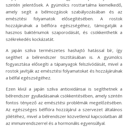
szintén jelentősek. A gyümölcs rosttartalma kiemelkedő,
amely segít a bélmozgások szabályozásában és az
emésztési folyamatok elősegítésében. A rostok
hozzájárulnak a bélflóra egészségéhez, támogatják a
hasznos baktériumok szaporodását, és csökkenthetik a
székrekedés kockázatát.
A japán szilva természetes hashajtó hatással bír, így
segíthet a bélrendszer tisztításában is. A gyümölcs
fogyasztása elősegíti a tápanyagok felszívódását, mivel a
rostok javítják az emésztési folyamatokat és hozzájárulnak
a bélfal egészségéhez.
Ezen kívül a japán szilva antioxidánsai is segíthetnek a
bélrendszer gyulladásainak csökkentésében, amely szintén
fontos tényező az emésztési problémák megelőzésében.
Az egészséges bélflóra hozzájárul a szervezet általános
jólétéhez, mivel a bélrendszer közvetlenül kapcsolatban áll
az immunrendszerrel és a hormonális egyensúllyal.