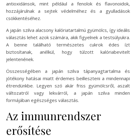
antioxidánsok, mint például a fenolok és flavonoidok,
hozzájárulnak a sejtek védelméhez és a gyulladások
csökkentéséhez.
A japán szilva alacsony kalóriatartalmú gyümölcs, így ideális
választás lehet azok számára, akik figyelnek a testsúlyukra.
A benne található természetes cukrok édes ízt
biztosítanak, anélkül, hogy túlzott kalóriabevitelt
jelentenének.
Összességében a japán szilva tápanyagtartalma és
jótékony hatásai miatt érdemes beilleszteni a mindennapi
étrendünkbe. Legyen szó akár friss gyümölcsről, aszalt
változatról vagy lekvárról, a japán szilva minden
formájában egészséges választás.
Az immunrendszer
erősítése