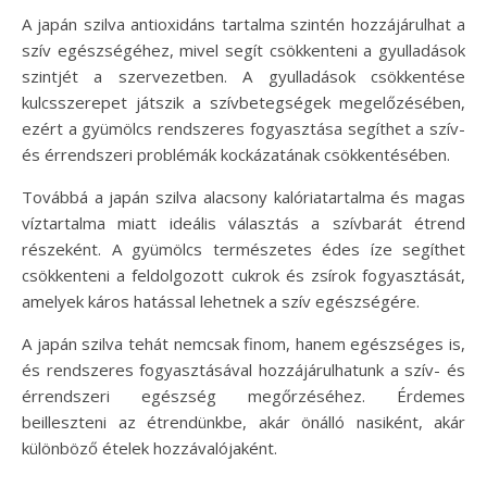
A japán szilva antioxidáns tartalma szintén hozzájárulhat a
szív egészségéhez, mivel segít csökkenteni a gyulladások
szintjét a szervezetben. A gyulladások csökkentése
kulcsszerepet játszik a szívbetegségek megelőzésében,
ezért a gyümölcs rendszeres fogyasztása segíthet a szív-
és érrendszeri problémák kockázatának csökkentésében.
Továbbá a japán szilva alacsony kalóriatartalma és magas
víztartalma miatt ideális választás a szívbarát étrend
részeként. A gyümölcs természetes édes íze segíthet
csökkenteni a feldolgozott cukrok és zsírok fogyasztását,
amelyek káros hatással lehetnek a szív egészségére.
A japán szilva tehát nemcsak finom, hanem egészséges is,
és rendszeres fogyasztásával hozzájárulhatunk a szív- és
érrendszeri egészség megőrzéséhez. Érdemes
beilleszteni az étrendünkbe, akár önálló nasiként, akár
különböző ételek hozzávalójaként.