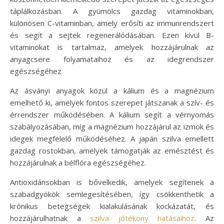
táplálkozásban. A gyümölcs gazdag vitaminokban,
különösen C-vitaminban, amely erősíti az immunrendszert
és segít a sejtek regenerálódásában. Ezen kívül B-
vitaminokat is tartalmaz, amelyek hozzájárulnak az
anyagcsere folyamataihoz és az idegrendszer
egészségéhez.
Az ásványi anyagok közül a kálium és a magnézium
emelhető ki, amelyek fontos szerepet játszanak a szív- és
érrendszer működésében. A kálium segít a vérnyomás
szabályozásában, míg a magnézium hozzájárul az izmok és
idegek megfelelő működéséhez. A japán szilva emellett
gazdag rostokban, amelyek támogatják az emésztést és
hozzájárulnak a bélflóra egészségéhez.
Antioxidánsokban is bővelkedik, amelyek segítenek a
szabadgyökök semlegesítésében, így csökkenthetik a
krónikus betegségek kialakulásának kockázatát, és
hozzájárulhatnak a
szilva jótékony hatásaihoz
. Az