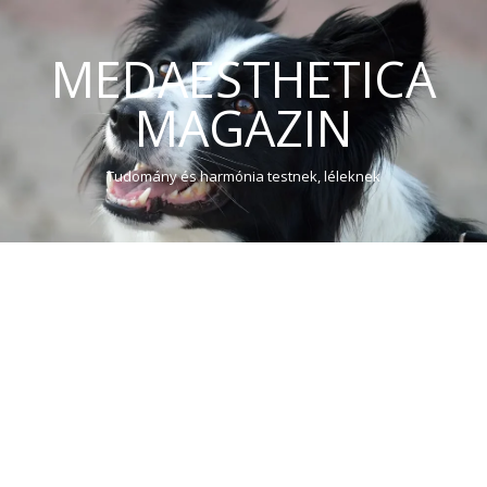
MEDAESTHETICA
MAGAZIN
Tudomány és harmónia testnek, léleknek