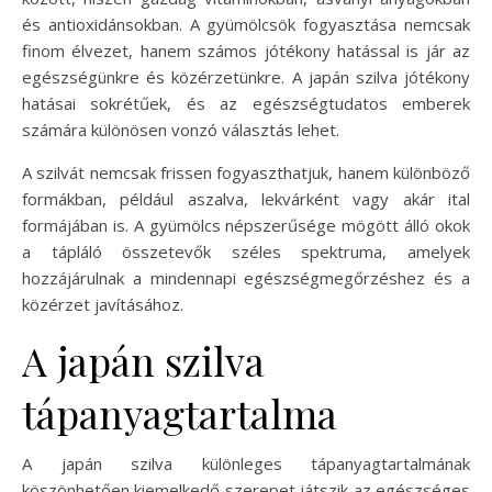
és antioxidánsokban. A gyümölcsök fogyasztása nemcsak
finom élvezet, hanem számos jótékony hatással is jár az
egészségünkre és közérzetünkre. A japán szilva jótékony
hatásai sokrétűek, és az egészségtudatos emberek
számára különösen vonzó választás lehet.
A szilvát nemcsak frissen fogyaszthatjuk, hanem különböző
formákban, például aszalva, lekvárként vagy akár ital
formájában is. A gyümölcs népszerűsége mögött álló okok
a tápláló összetevők széles spektruma, amelyek
hozzájárulnak a mindennapi egészségmegőrzéshez és a
közérzet javításához.
A japán szilva
tápanyagtartalma
A japán szilva különleges tápanyagtartalmának
köszönhetően kiemelkedő szerepet játszik az egészséges