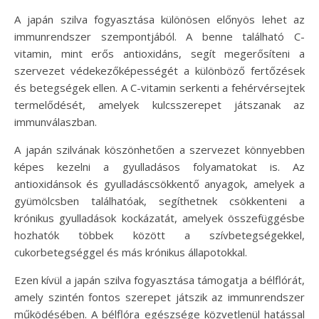
A japán szilva fogyasztása különösen előnyös lehet az
immunrendszer szempontjából. A benne található C-
vitamin, mint erős antioxidáns, segít megerősíteni a
szervezet védekezőképességét a különböző fertőzések
és betegségek ellen. A C-vitamin serkenti a fehérvérsejtek
termelődését, amelyek kulcsszerepet játszanak az
immunválaszban.
A japán szilvának köszönhetően a szervezet könnyebben
képes kezelni a gyulladásos folyamatokat is. Az
antioxidánsok és gyulladáscsökkentő anyagok, amelyek a
gyümölcsben találhatóak, segíthetnek csökkenteni a
krónikus gyulladások kockázatát, amelyek összefüggésbe
hozhatók többek között a szívbetegségekkel,
cukorbetegséggel és más krónikus állapotokkal.
Ezen kívül a japán szilva fogyasztása támogatja a bélflórát,
amely szintén fontos szerepet játszik az immunrendszer
működésében. A bélflóra egészsége közvetlenül hatással