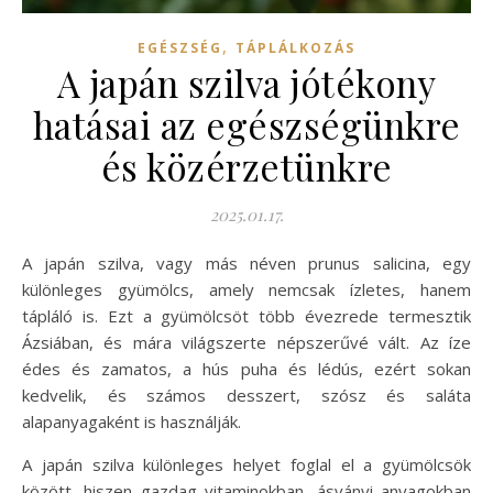
,
EGÉSZSÉG
TÁPLÁLKOZÁS
A japán szilva jótékony
hatásai az egészségünkre
és közérzetünkre
2025.01.17.
A japán szilva, vagy más néven prunus salicina, egy
különleges gyümölcs, amely nemcsak ízletes, hanem
tápláló is. Ezt a gyümölcsöt több évezrede termesztik
Ázsiában, és mára világszerte népszerűvé vált. Az íze
édes és zamatos, a hús puha és lédús, ezért sokan
kedvelik, és számos desszert, szósz és saláta
alapanyagaként is használják.
A japán szilva különleges helyet foglal el a gyümölcsök
között, hiszen gazdag vitaminokban, ásványi anyagokban