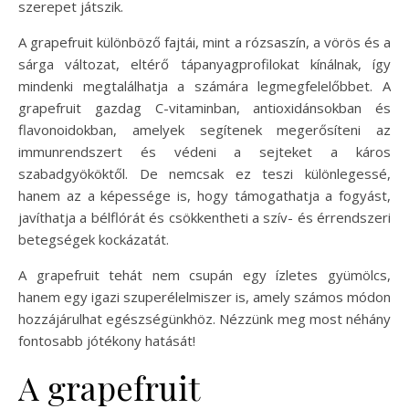
szerepet játszik.
A grapefruit különböző fajtái, mint a rózsaszín, a vörös és a
sárga változat, eltérő tápanyagprofilokat kínálnak, így
mindenki megtalálhatja a számára legmegfelelőbbet. A
grapefruit gazdag C-vitaminban, antioxidánsokban és
flavonoidokban, amelyek segítenek megerősíteni az
immunrendszert és védeni a sejteket a káros
szabadgyököktől. De nemcsak ez teszi különlegessé,
hanem az a képessége is, hogy támogathatja a fogyást,
javíthatja a bélflórát és csökkentheti a szív- és érrendszeri
betegségek kockázatát.
A grapefruit tehát nem csupán egy ízletes gyümölcs,
hanem egy igazi szuperélelmiszer is, amely számos módon
hozzájárulhat egészségünkhöz. Nézzünk meg most néhány
fontosabb jótékony hatását!
A grapefruit