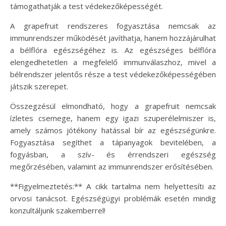
támogathatják a test védekezőképességét.
A grapefruit rendszeres fogyasztása nemcsak az
immunrendszer működését javíthatja, hanem hozzájárulhat
a bélflóra egészségéhez is. Az egészséges bélflóra
elengedhetetlen a megfelelő immunválaszhoz, mivel a
bélrendszer jelentős része a test védekezőképességében
játszik szerepet.
Összegzésül elmondható, hogy a grapefruit nemcsak
ízletes csemege, hanem egy igazi szuperélelmiszer is,
amely számos jótékony hatással bír az egészségünkre.
Fogyasztása segíthet a tápanyagok bevitelében, a
fogyásban, a szív- és érrendszeri egészség
megőrzésében, valamint az immunrendszer erősítésében.
**Figyelmeztetés:** A cikk tartalma nem helyettesíti az
orvosi tanácsot. Egészségügyi problémák esetén mindig
konzultáljunk szakemberrel!