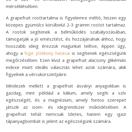
mérséklésében.
A grapefruit rosttartalma is figyelemre méltó, hiszen egy
közepes gyümölcs körülbelül 2-3 gramm rostot tartalmaz.
A rostok segítenek a bélműködés szabályozásában,
támogatják a jó emésztést, és hozzájárulnak ahhoz, hogy
hosszabb ideig érezzük magunkat telítve, éppen úgy,
ahogy a
füge jótékony hatásai
is segítenek egészségünk
megőrzésében. Ezen kívül a grapefruit alacsony glikémiás
indexe miatt ideális választás lehet azok számára, akik
figyelnek a vércukorszintjükre.
Mindezek mellett a grapefruit ásványi anyagokban is
gazdag, mint például a kálium, amely segíti a szív
egészségét, és a magnézium, amely fontos szerepet
játszik az izom- és idegrendszer működésében. A
grapefruit tehát nemcsak ízletes, hanem egy igazi
tápanyagbombát is jelent az egészségünk számára.