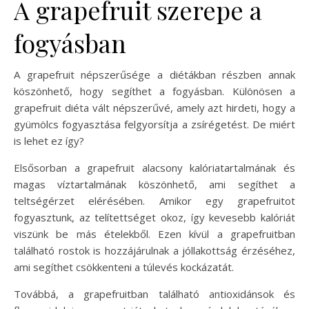
A grapefruit szerepe a
fogyásban
A grapefruit népszerűsége a diétákban részben annak
köszönhető, hogy segíthet a fogyásban. Különösen a
grapefruit diéta vált népszerűvé, amely azt hirdeti, hogy a
gyümölcs fogyasztása felgyorsítja a zsírégetést. De miért
is lehet ez így?
Elsősorban a grapefruit alacsony kalóriatartalmának és
magas víztartalmának köszönhető, ami segíthet a
teltségérzet elérésében. Amikor egy grapefruitot
fogyasztunk, az telítettséget okoz, így kevesebb kalóriát
viszünk be más ételekből. Ezen kívül a grapefruitban
található rostok is hozzájárulnak a jóllakottság érzéséhez,
ami segíthet csökkenteni a túlevés kockázatát.
Továbbá, a grapefruitban található antioxidánsok és