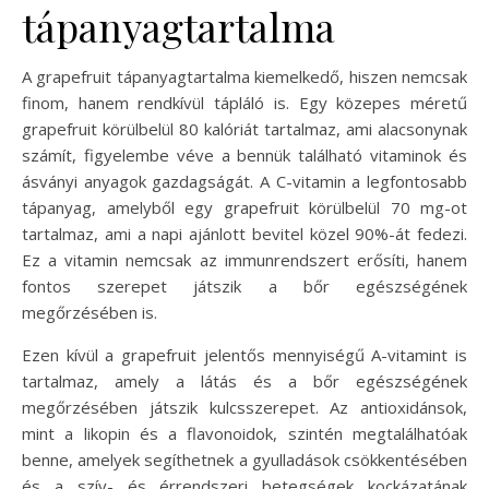
tápanyagtartalma
A grapefruit tápanyagtartalma kiemelkedő, hiszen nemcsak
finom, hanem rendkívül tápláló is. Egy közepes méretű
grapefruit körülbelül 80 kalóriát tartalmaz, ami alacsonynak
számít, figyelembe véve a bennük található vitaminok és
ásványi anyagok gazdagságát. A C-vitamin a legfontosabb
tápanyag, amelyből egy grapefruit körülbelül 70 mg-ot
tartalmaz, ami a napi ajánlott bevitel közel 90%-át fedezi.
Ez a vitamin nemcsak az immunrendszert erősíti, hanem
fontos szerepet játszik a bőr egészségének
megőrzésében is.
Ezen kívül a grapefruit jelentős mennyiségű A-vitamint is
tartalmaz, amely a látás és a bőr egészségének
megőrzésében játszik kulcsszerepet. Az antioxidánsok,
mint a likopin és a flavonoidok, szintén megtalálhatóak
benne, amelyek segíthetnek a gyulladások csökkentésében
és a szív- és érrendszeri betegségek kockázatának