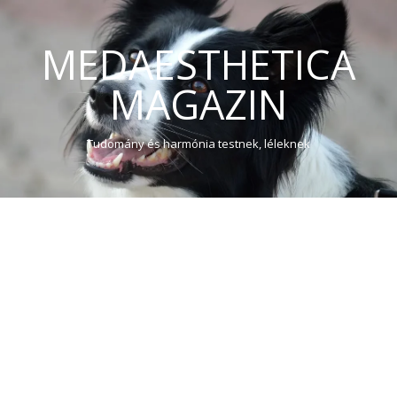
MEDAESTHETICA
MAGAZIN
Tudomány és harmónia testnek, léleknek