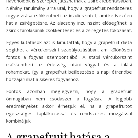
flavonoidok is szerepet játszhatnak a zsírok lebontásában.
Néhány tanulmány arra utal, hogy a grapefruit rendszeres
fogyasztása csökkentheti az inzulinszintet, ami kedvezően
hat a zsírégetésre. Az alacsony inzulinszint elősegítheti a
zsírok tárolásának csökkentését és a zsírégetés fokozását.
Egyes kutatások azt is kimutatták, hogy a grapefruit diéta
segíthet a vércukorszint szabályozásában, ami különösen
fontos a fogyás szempontjából. A stabil vércukorszint
csökkentheti az édesség utáni vágyat és a falási
rohamokat, így a grapefruit beillesztése a napi étrendbe
hozzájárulhat a sikeres fogyáshoz.
Fontos azonban megjegyezni, hogy a grapefruit
önmagában nem csodaszer a fogyásra. A legjobb
eredményeket akkor érhetjük el, ha a grapefruitot
egészséges táplálkozással és rendszeres mozgással
kombináljuk.
A grapefruit hatása a