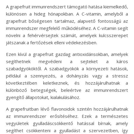
A grapefruit immunrendszert támogató hatása kiemelkedő,
különösen a hideg hónapokban. A C-vitamin, amelyből a
grapefruit bőségesen tartalmaz, alapvető fontosságú az
immunrendszer megfelelő működéséhez. A C-vitamin segít
növelni a fehérvérsejtek számát, amelyek kulcsszerepet
játszanak a fertőzések elleni védekezésben.
Ezen kívül a grapefruit gazdag antioxidánsokban, amelyek
segíthetnek megvédeni a sejteket a káros
szabadgyököktől. A szabadgyökök a környezeti hatások,
például a szennyezés, a dohányzás vagy a stressz
következtében keletkeznek, és hozzájárulhatnak a
különböző betegségek, beleértve az immunrendszert
gyengítő állapotokat, kialakulásához.
A grapefruitban lévő flavonoidok szintén hozzájárulhatnak
az immunrendszer erősítéséhez. Ezek a természetes
vegyületek gyulladáscsökkentő hatással bírnak, amely
segíthet csökkenteni a gyulladást a szervezetben, így