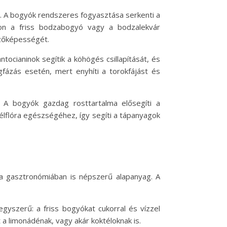
 A bogyók rendszeres fogyasztása serkenti a
ron a friss bodzabogyó vagy a bodzalekvár
zőképességét.
ocianinok segítik a köhögés csillapítását, és
fázás esetén, mert enyhíti a torokfájást és
. A bogyók gazdag rosttartalma elősegíti a
lflóra egészségéhez, így segíti a tápanyagok
a gasztronómiában is népszerű alapanyag. A
gyszerű: a friss bogyókat cukorral és vízzel
 a limonádénak, vagy akár koktéloknak is.