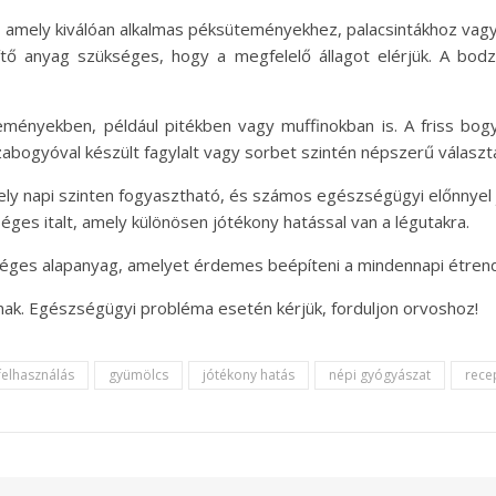
amely kiválóan alkalmas péksüteményekhez, palacsintákhoz vagy 
ítő anyag szükséges, hogy a megfelelő állagot elérjük. A bo
ményekben, például pitékben vagy muffinokban is. A friss bogy
abogyóval készült fagylalt vagy sorbet szintén népszerű választ
ly napi szinten fogyasztható, és számos egészségügyi előnnyel j
éges italt, amely különösen jótékony hatással van a légutakra.
éges alapanyag, amelyet érdemes beépíteni a mindennapi étren
snak. Egészségügyi probléma esetén kérjük, forduljon orvoshoz!
felhasználás
gyümölcs
jótékony hatás
népi gyógyászat
rece