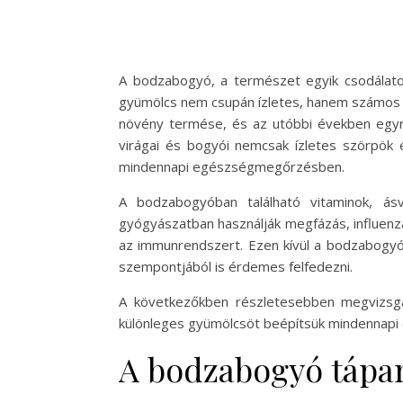
A bodzabogyó, a természet egyik csodálato
gyümölcs nem csupán ízletes, hanem számos j
növény termése, és az utóbbi években egy
virágai és bogyói nemcsak ízletes szörpök é
mindennapi egészségmegőrzésben.
A bodzabogyóban található vitaminok, ás
gyógyászatban használják megfázás, influen
az immunrendszert. Ezen kívül a bodzabogyó 
szempontjából is érdemes felfedezni.
A következőkben részletesebben megvizsgál
különleges gyümölcsöt beépítsük mindennapi 
A bodzabogyó tápa