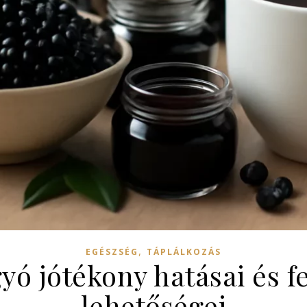
,
EGÉSZSÉG
TÁPLÁLKOZÁS
ó jótékony hatásai és f
lehetőségei