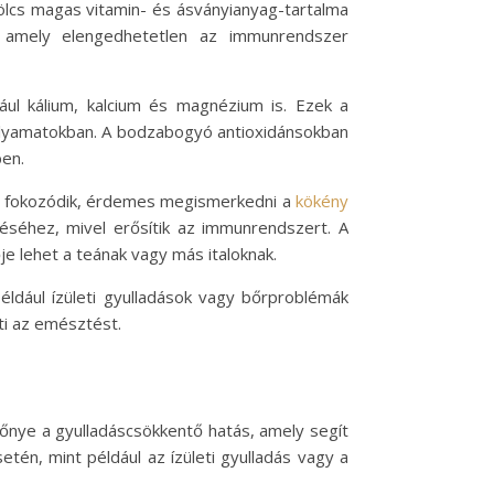
cs magas vitamin- és ásványianyag-tartalma
, amely elengedhetetlen az immunrendszer
ául kálium, kalcium és magnézium is. Ezek a
folyamatokban. A bodzabogyó antioxidánsokban
ben.
se fokozódik, érdemes megismerkedni a
kökény
séhez, mivel erősítik az immunrendszert. A
e lehet a teának vagy más italoknak.
éldául ízületi gyulladások vagy bőrproblémák
ti az emésztést.
lőnye a gyulladáscsökkentő hatás, amely segít
én, mint például az ízületi gyulladás vagy a