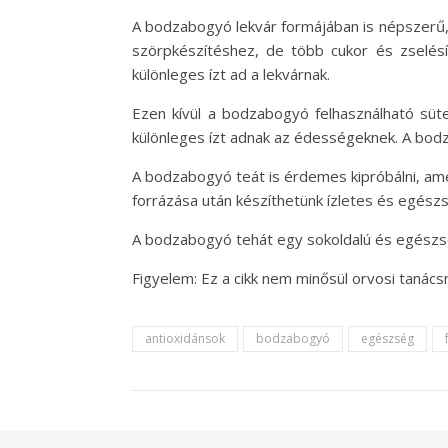
A bodzabogyó lekvár formájában is népszerű, 
szörpkészítéshez, de több cukor és zselés
különleges ízt ad a lekvárnak.
Ezen kívül a bodzabogyó felhasználható süte
különleges ízt adnak az édességeknek. A bodz
A bodzabogyó teát is érdemes kipróbálni, ame
forrázása után készíthetünk ízletes és egészs
A bodzabogyó tehát egy sokoldalú és egészs
Figyelem: Ez a cikk nem minősül orvosi tanác
antioxidánsok
bodzabogyó
egészség