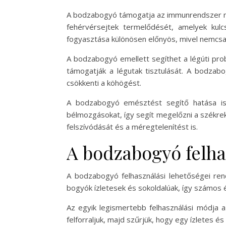
A bodzabogyó támogatja az immunrendszer mű
fehérvérsejtek termelődését, amelyek kul
fogyasztása különösen előnyös, mivel nemcs
A bodzabogyó emellett segíthet a légúti prob
támogatják a légutak tisztulását. A bodzab
csökkenti a köhögést.
A bodzabogyó emésztést segítő hatása is
bélmozgásokat, így segít megelőzni a székre
felszívódását és a méregtelenítést is.
A bodzabogyó felha
A bodzabogyó felhasználási lehetőségei re
bogyók ízletesek és sokoldalúak, így számos ét
Az egyik legismertebb felhasználási módja a
felforraljuk, majd szűrjük, hogy egy ízletes é