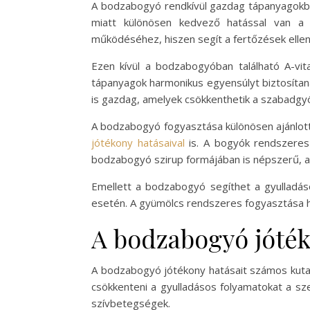
A bodzabogyó rendkívül gazdag tápanyagokb
miatt különösen kedvező hatással van a 
működéséhez, hiszen segít a fertőzések elle
Ezen kívül a bodzabogyóban található A-vit
tápanyagok harmonikus egyensúlyt biztosítan
is gazdag, amelyek csökkenthetik a szabadgy
A bodzabogyó fogyasztása különösen ajánlott
jótékony hatásaival
is. A bogyók rendszeres
bodzabogyó szirup formájában is népszerű, am
Emellett a bodzabogyó segíthet a gyulladáso
esetén. A gyümölcs rendszeres fogyasztása ho
A bodzabogyó jóték
A bodzabogyó jótékony hatásait számos kutatá
csökkenteni a gyulladásos folyamatokat a sz
szívbetegségek.