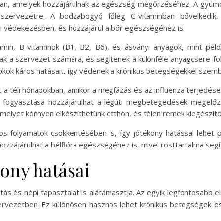
an, amelyek hozzájárulnak az egészség megőrzéséhez. A gyümöl
szervezetre. A bodzabogyó főleg C-vitaminban bővelkedik
ni védekezésben, és hozzájárul a bőr egészségéhez is.
amin, B-vitaminok (B1, B2, B6), és ásványi anyagok, mint péld
ak a szervezet számára, és segítenek a különféle anyagcsere-
ökök káros hatásait, így védenek a krónikus betegségekkel szem
 a téli hónapokban, amikor a megfázás és az influenza terjedé
 fogyasztása hozzájárulhat a légúti megbetegedések megelőzé
elyet könnyen elkészíthetünk otthon, és télen remek kiegészítőj
s folyamatok csökkentésében is, így jótékony hatással lehet p
zzájárulhat a bélflóra egészségéhez is, mivel rosttartalma segí
ony hatásai
s és népi tapasztalat is alátámasztja. Az egyik legfontosabb e
ervezetben. Ez különösen hasznos lehet krónikus betegségek eset