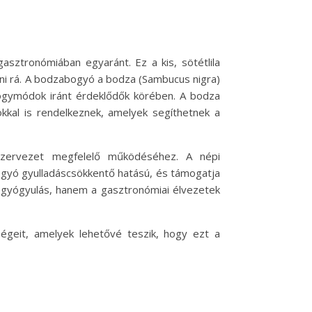
ztronómiában egyaránt. Ez a kis, sötétlila
ni rá. A bodzabogyó a bodza (Sambucus nigra)
gymódok iránt érdeklődők körében. A bodza
okkal is rendelkeznek, amelyek segíthetnek a
 szervezet megfelelő működéséhez. A népi
gyó gyulladáscsökkentő hatású, és támogatja
a gyógyulás, hanem a gasztronómiai élvezetek
égeit, amelyek lehetővé teszik, hogy ezt a