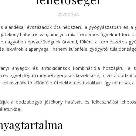
2025.06.21.
s ajándéka, évszázadok óta népszerű a gyógyászatban és a gas
ótékony hatása is van, amelyek miatt érdemes figyelmet fordíta
re nagyobb népszerűségnek örvend, főként a természetes gyó
s lekvárok alapanyagai, hanem különféle gyógyító tulajdonság
ványi anyagok és antioxidánsok kombinációja hozzájárul a
za és egyéb légúti megbetegedések kezelésére, mivel a bodzabo
felhasználható különféle ételekben és italokban, így nemcsak 
juk a bodzabogyó jótékony hatásait és felhasználási lehetős
életünkbe.
nyagtartalma