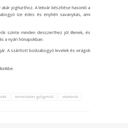
akár joghurthoz. A lekvár készítése hasonló a
dzabogyó íze édes és enyhén savanykás, ami
ók szinte minden desszerthez jól illenek, és
ás a nyári hónapokban.
ár. A szárított bodzabogyó levelek és virágok
dünkbe.
ptek
természetes gyógymód
vitaminok