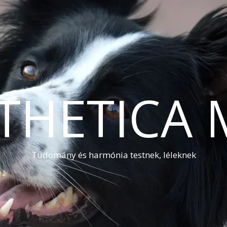
THETICA 
Tudomány és harmónia testnek, léleknek